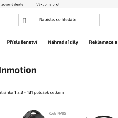
izovaný dealer
Výkup na protiúčet
Kontakty
Reklam
Příslušenství
Náhradní díly
Reklamace a 
Inmotion
Stránka
1
z
3
-
131
položek celkem
V
ý
Kód:
INV8S