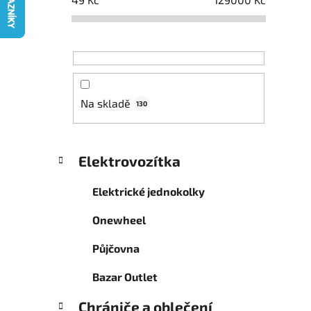
p
a
n
e
l
Na skladě
130
K
Přeskočit
Elektrovozítka
a
kategorie
t
Elektrické jednokolky
e
g
Onewheel
o
r
Půjčovna
i
e
Bazar Outlet
Chrániče a oblečení