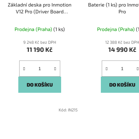
Základní deska pro Inmotion
Baterie (1 ks) pro Inmo
V12 Pro (Driver Board
Pro
Assembly)
Prodejna (Praha)
(1 ks)
Prodejna (Praha)
(
9 248 Kč bez DPH
12 388 Kč bez DP
11 190 Kč
14 990 Kč
DO KOŠÍKU
DO KOŠÍKU
Kód:
IN215