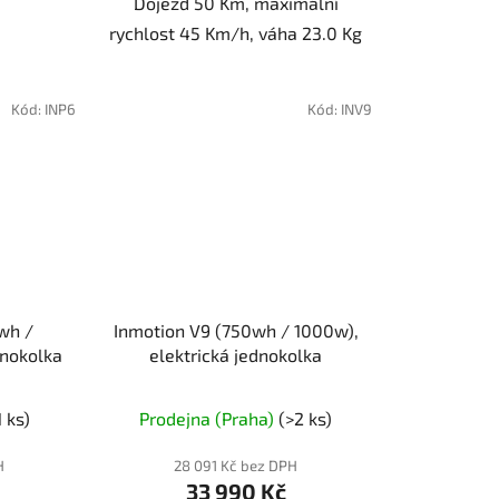
Dojezd 50 Km, maximální
rychlost 45 Km/h, váha 23.0 Kg
Kód:
INP6
Kód:
INV9
wh /
Inmotion V9 (750wh / 1000w),
dnokolka
elektrická jednokolka
1 ks)
Prodejna (Praha)
(>2 ks)
H
28 091 Kč bez DPH
33 990 Kč