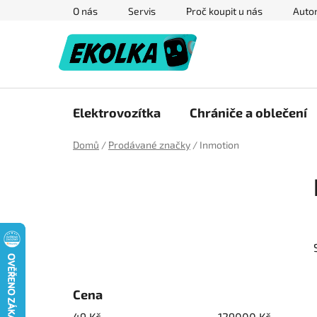
Přejít
O nás
Servis
Proč koupit u nás
Autor
na
obsah
Elektrovozítka
Chrániče a oblečení
Domů
/
Prodávané značky
/
Inmotion
P
o
s
t
r
a
n
n
Cena
í
49
Kč
129000
Kč