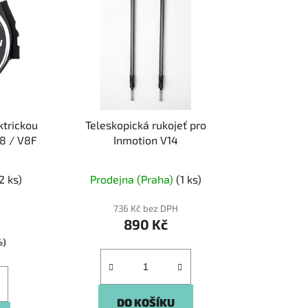
í
p
r
o
d
u
k
ktrickou
Teleskopická rukojeť pro
t
8 / V8F
Inmotion V14
ů
né
2 ks)
Prodejna (Praha)
(1 ks)
ení
tu
736 Kč bez DPH
890 Kč
%)
ek.
DO KOŠÍKU