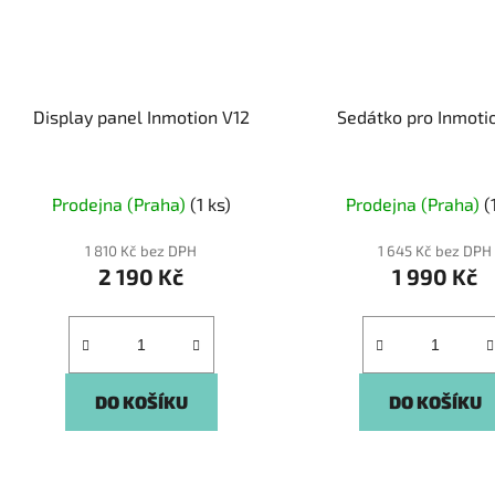
Display panel Inmotion V12
Sedátko pro Inmoti
Prodejna (Praha)
(1 ks)
Prodejna (Praha)
(
1 810 Kč bez DPH
1 645 Kč bez DPH
2 190 Kč
1 990 Kč
DO KOŠÍKU
DO KOŠÍKU