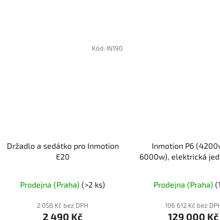
Kód:
IN190
Držadlo a sedátko pro Inmotion
Inmotion P6 (4200
E20
6000w), elektrická je
Prodejna (Praha)
(>2 ks)
Prodejna (Praha)
(
2 058 Kč bez DPH
106 612 Kč bez DP
2 490 Kč
129 000 Kč