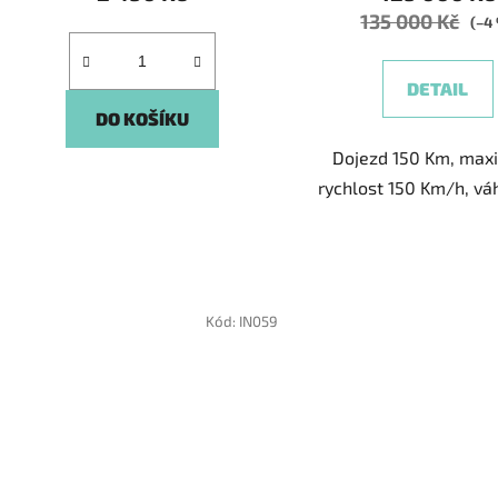
135 000 Kč
(–4
DETAIL
DO KOŠÍKU
Dojezd 150 Km, max
rychlost 150 Km/h, vá
Kód:
IN059