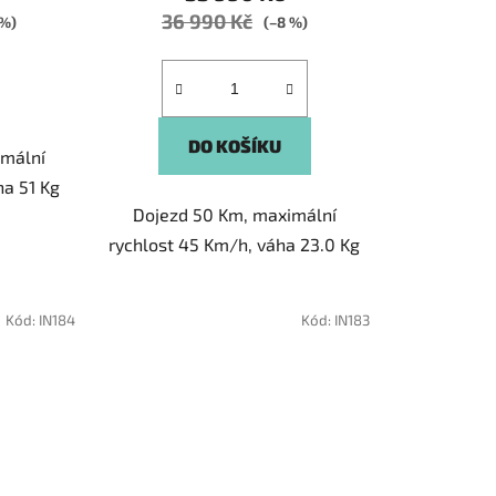
36 990 Kč
 %)
(–8 %)
DO KOŠÍKU
imální
ha 51 Kg
Dojezd 50 Km, maximální
rychlost 45 Km/h, váha 23.0 Kg
Kód:
IN184
Kód:
IN183