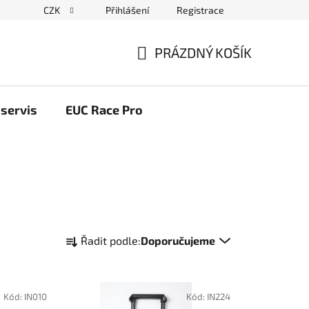
CZK
Přihlášení
Registrace
ační řád
Blog elektrovozítka
Obchodní podmínky
Pod
PRÁZDNÝ KOŠÍK
NÁKUPNÍ
KOŠÍK
servis
EUC Race Pro
Ř
Řadit podle:
Doporučujeme
a
z
e
Kód:
IN010
Kód:
IN224
n