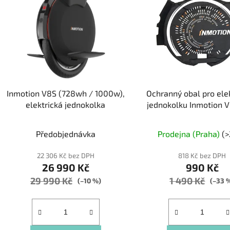
p
i
s
p
r
o
d
Inmotion V8S (728wh / 1000w),
Ochranný obal pro ele
u
elektrická jednokolka
jednokolku Inmotion V
k
t
Průměrné
Průměr
Předobjednávka
Prodejna (Praha)
(>
ů
hodnocení
hodnoc
produktu
produk
22 306 Kč bez DPH
818 Kč bez DPH
26 990 Kč
990 Kč
je
je
29 990 Kč
1 490 Kč
5,0
5,0
(–10 %)
(–33 
z
z
5
5
hvězdiček.
hvězdič