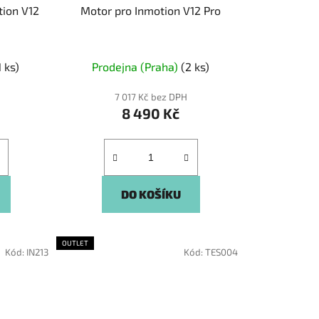
tion V12
Motor pro Inmotion V12 Pro
1 ks)
Prodejna (Praha)
(2 ks)
H
7 017 Kč bez DPH
8 490 Kč
DO KOŠÍKU
OUTLET
Kód:
IN213
Kód:
TES004