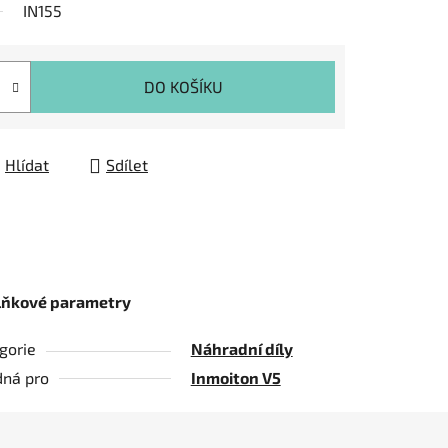
IN155
DO KOŠÍKU
Hlídat
Sdílet
lňkové parametry
gorie
Náhradní díly
ná pro
Inmoiton V5