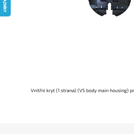
Vnitřni kryt (1 strana) (V5 body main housing) 
Z