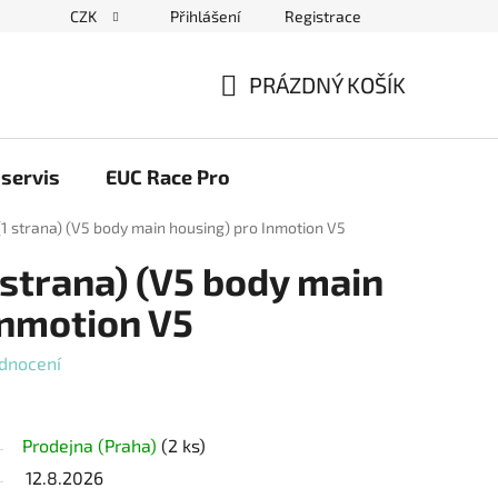
CZK
Přihlášení
Registrace
ační řád
Blog elektrovozítka
Obchodní podmínky
Pod
PRÁZDNÝ KOŠÍK
NÁKUPNÍ
KOŠÍK
servis
EUC Race Pro
 (1 strana) (V5 body main housing) pro Inmotion V5
1 strana) (V5 body main
Inmotion V5
dnocení
Prodejna (Praha)
(2 ks)
12.8.2026