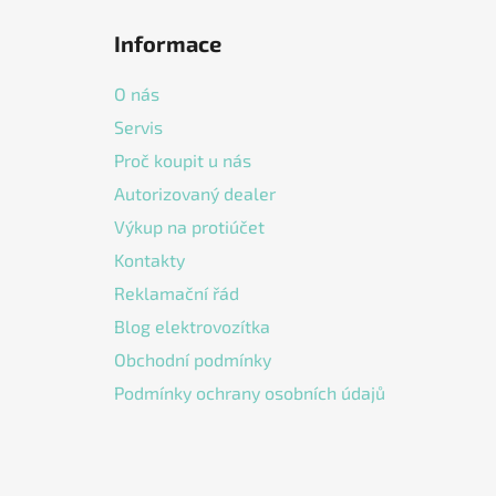
á
Informace
p
a
O nás
t
Servis
í
Proč koupit u nás
Autorizovaný dealer
Výkup na protiúčet
Kontakty
Reklamační řád
Blog elektrovozítka
Obchodní podmínky
Podmínky ochrany osobních údajů