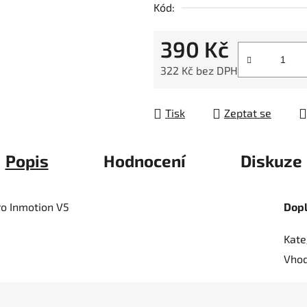
Kód:
z
5
390 Kč
hvězdiček.
322 Kč bez DPH
Měrná cena:
Tisk
Zeptat se
Popis
Hodnocení
Diskuze
pro Inmotion V5
Dop
Kate
Vhod