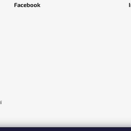
Facebook
ěstí
olka
í