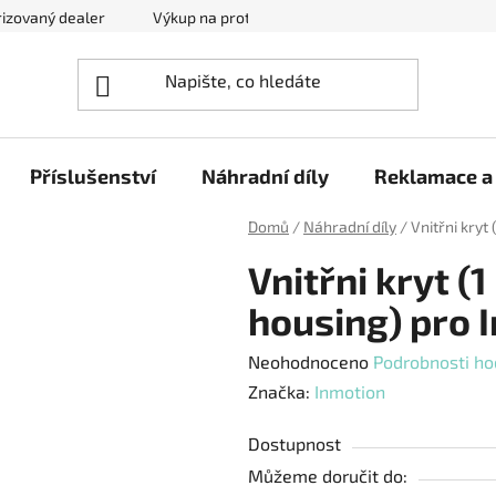
izovaný dealer
Výkup na protiúčet
Kontakty
Reklam
Příslušenství
Náhradní díly
Reklamace a 
Domů
/
Náhradní díly
/
Vnitřni kryt
Vnitřni kryt (
housing) pro 
Průměrné
Neohodnoceno
Podrobnosti ho
hodnocení
Značka:
Inmotion
produktu
Dostupnost
je
Můžeme doručit do:
0,0