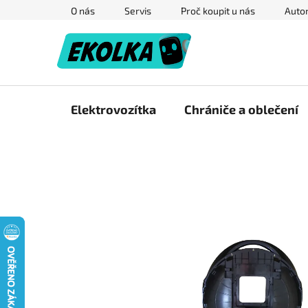
Přejít
O nás
Servis
Proč koupit u nás
Autor
na
obsah
Elektrovozítka
Chrániče a oblečení