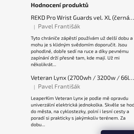
Hodnocení produktů
REKD Pro Wrist Guards vel. XL (černá) chrániče záp
Pavel Františák
|
Hodnocení produktu je 5 z 5 hvězdiček.
Tyto chrániče zápěstí používám už delší dobu a
mohu je s klidným svědomím doporučit. Jsou
pohodlné, dobře sedí na ruce a díky pevnému
zapínání drží přesně tam, kde mají. Už mi
několikrát...
Veteran Lynx (2700wh / 3200w / 66lb / 50E), elektrická jednok
Pavel Františák
|
Hodnocení produktu je 5 z 5 hvězdiček.
LeaperKim Veteran Lynx je podle mě opravdu
univerzální elektrická jednokolka. Skvěle se hod
do města, na cyklostezky, polní i lesní cesty a
poradí si prakticky s jakýmkoliv terénem. Za
dobu...