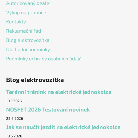
v
Autorizovaný dealer
k
Výkup na protiúčet
y
v
Kontakty
ý
Reklamační řád
p
Blog elektrovozítka
i
s
Obchodní podmínky
u
Podmínky ochrany osobních údajů
Blog elektrovozítka
Terénní trénink na elektrické jednokolce
10.7.2026
NOSFET 2026 Testovaní novinek
22.6.2026
Jak se naučit jezdit na elektrické jednokolce
18.5.2026