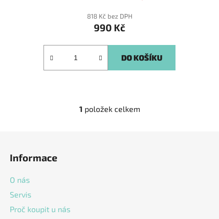
hodnocení
produktu
818 Kč bez DPH
990 Kč
je
5,0
z
DO KOŠÍKU
5
hvězdiček.
1
položek celkem
O
v
l
Z
á
á
d
Informace
p
a
a
c
O nás
t
í
Servis
í
p
Proč koupit u nás
r