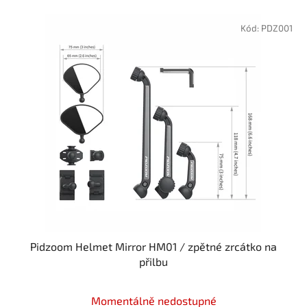
V
ý
Kód:
PDZ001
p
i
s
p
r
o
d
u
k
t
ů
Pidzoom Helmet Mirror HM01 / zpětné zrcátko na
přilbu
Průměrné
Momentálně nedostupné