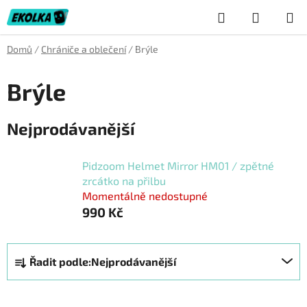
Přejít
Hledat
NÁKUP
na
obsah
KOŠÍK
Domů
/
Chrániče a oblečení
/
Brýle
Brýle
Nejprodávanější
Pidzoom Helmet Mirror HM01 / zpětné
zrcátko na přilbu
Momentálně nedostupné
990 Kč
Ř
Řadit podle:
Nejprodávanější
a
z
e