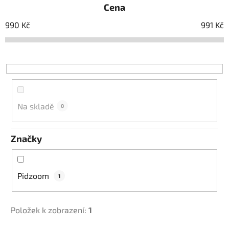
Cena
n
í
990
Kč
991
Kč
p
r
o
d
u
k
Na skladě
0
t
ů
Značky
Pidzoom
1
Položek k zobrazení:
1