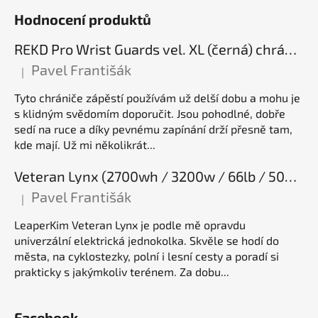
Hodnocení produktů
REKD Pro Wrist Guards vel. XL (černá) chrániče zápěstí
Pavel Františák
|
Hodnocení produktu je 5 z 5 hvězdiček.
Tyto chrániče zápěstí používám už delší dobu a mohu je
s klidným svědomím doporučit. Jsou pohodlné, dobře
sedí na ruce a díky pevnému zapínání drží přesně tam,
kde mají. Už mi několikrát...
Veteran Lynx (2700wh / 3200w / 66lb / 50E), elektrická jednokolka
Pavel Františák
|
Hodnocení produktu je 5 z 5 hvězdiček.
LeaperKim Veteran Lynx je podle mě opravdu
univerzální elektrická jednokolka. Skvěle se hodí do
města, na cyklostezky, polní i lesní cesty a poradí si
prakticky s jakýmkoliv terénem. Za dobu...
Facebook