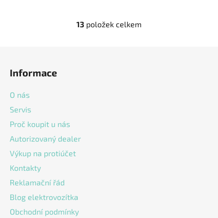
13
položek celkem
O
v
l
Z
á
á
d
Informace
p
a
a
c
O nás
t
í
Servis
í
p
Proč koupit u nás
r
v
Autorizovaný dealer
k
Výkup na protiúčet
y
v
Kontakty
ý
Reklamační řád
p
Blog elektrovozítka
i
s
Obchodní podmínky