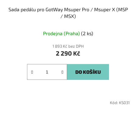
Sada pedálu pro GotWay Msuper Pro / Msuper X (MSP
/ MSX)
Prodejna (Praha)
(2 ks)
1 893 Kč bez DPH
2 290 Kč
DO KOŠÍKU
Kód:
KS031