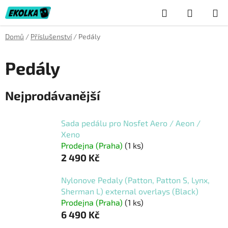
Přejít
Hledat
NÁKUP
na
obsah
KOŠÍK
Domů
/
Příslušenství
/
Pedály
Pedály
Nejprodávanější
Sada pedálu pro Nosfet Aero / Aeon /
Xeno
Prodejna (Praha)
(1 ks)
2 490 Kč
Nylonove Pedaly (Patton, Patton S, Lynx,
Sherman L) external overlays (Black)
Prodejna (Praha)
(1 ks)
6 490 Kč