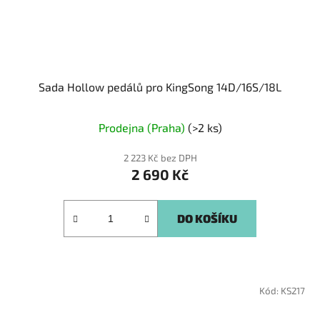
Sada Hollow pedálů pro KingSong 14D/16S/18L
Prodejna (Praha)
(>2 ks)
2 223 Kč bez DPH
2 690 Kč
DO KOŠÍKU
Kód:
KS217