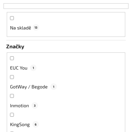
o
d
u
k
Na skladě
13
t
ů
Značky
EUC You
1
GotWay / Begode
1
Inmotion
3
KingSong
6