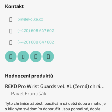
Kontakt
pm
@
ekolka.cz
(+420) 608 647 602
(+420) 608 647 602
Hodnocení produktů
REKD Pro Wrist Guards vel. XL (černá) chrániče zápěstí
Pavel Františák
|
Hodnocení produktu je 5 z 5 hvězdiček.
Tyto chrániče zápěstí používám už delší dobu a mohu je
s klidným svědomím doporučit. Jsou pohodlné, dobře