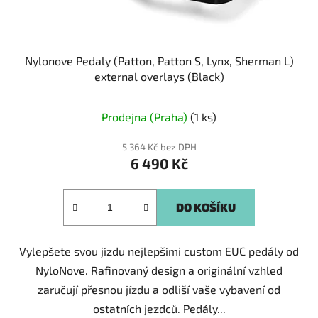
Nylonove Pedaly (Patton, Patton S, Lynx, Sherman L)
external overlays (Black)
Prodejna (Praha)
(1 ks)
5 364 Kč bez DPH
6 490 Kč
DO KOŠÍKU
Vylepšete svou jízdu nejlepšími custom EUC pedály od
NyloNove. Rafinovaný design a originální vzhled
zaručují přesnou jízdu a odliší vaše vybavení od
ostatních jezdců. Pedály...