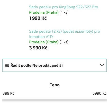
Sada pedálu pro KingSong S22/S22 Pro
Prodejna (Praha)
(1 ks)
1 990 Kč
Sada pedálů (2 ks) (pedal assembly) pro
Inmotion V11Y
Prodejna (Praha)
(1 ks)
3 990 Kč
Ř
Řadit podle:
Nejprodávanější
a
z
e
Cena
n
í
899
Kč
6990
Kč
p
r