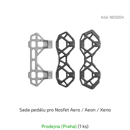
V
ý
Kód:
NOS004
p
i
s
p
r
o
d
u
k
t
ů
Sada pedálu pro Nosfet Aero / Aeon / Xeno
Prodejna (Praha)
(1 ks)