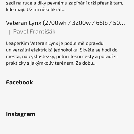
sedí na ruce a díky pevnému zapínání drží přesně tam,
kde mají. Už mi několikrát...
Veteran Lynx (2700wh / 3200w / 66lb / 50E), elektrická jednokolka
Pavel Františák
|
Hodnocení produktu je 5 z 5 hvězdiček.
LeaperKim Veteran Lynx je podle mě opravdu
univerzální elektrická jednokolka. Skvěle se hodí do
města, na cyklostezky, polní i lesní cesty a poradí si
prakticky s jakýmkoliv terénem. Za dobu...
Facebook
Instagram