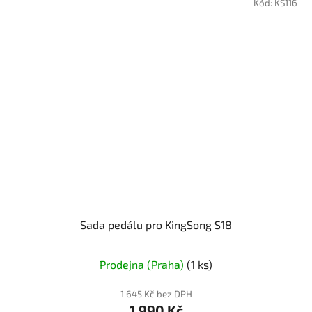
Kód:
KS116
Sada pedálu pro KingSong S18
Prodejna (Praha)
(1 ks)
1 645 Kč bez DPH
1 990 Kč