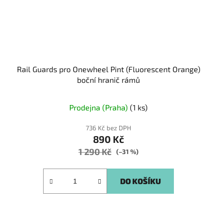
Rail Guards pro Onewheel Pint (Fluorescent Orange)
boční hranič rámů
Prodejna (Praha)
(1 ks)
736 Kč bez DPH
890 Kč
1 290 Kč
(–31 %)
DO KOŠÍKU