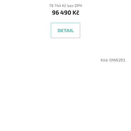
produktu
79 744 Kč bez DPH
96 490 Kč
je
5,0
z
DETAIL
5
hvězdiček.
Kód:
ONW293