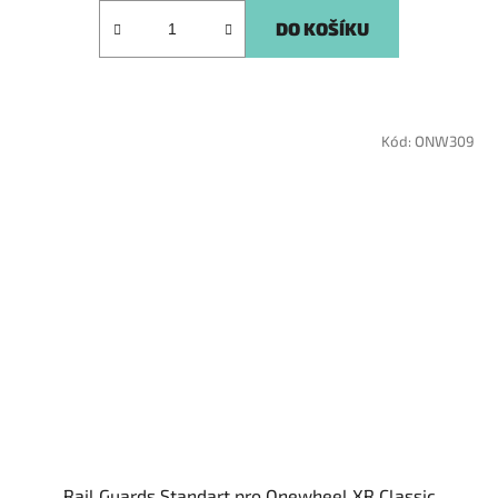
DO KOŠÍKU
Kód:
ONW309
Rail Guards Standart pro Onewheel XR Classic