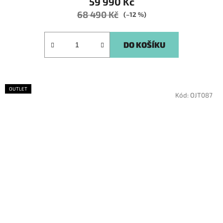
59 990 Kč
68 490 Kč
(–12 %)
DO KOŠÍKU
OUTLET
Kód:
OJT087