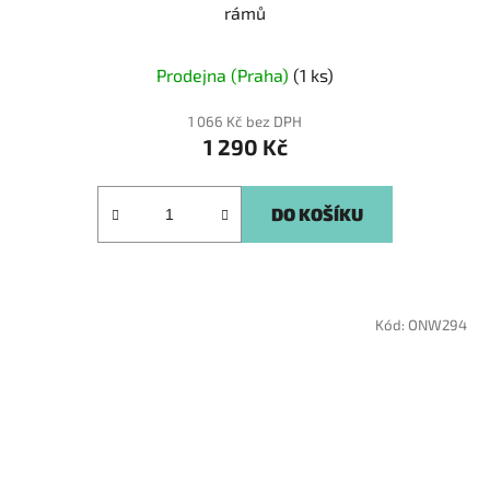
rámů
Prodejna (Praha)
(1 ks)
1 066 Kč bez DPH
1 290 Kč
DO KOŠÍKU
Kód:
ONW294