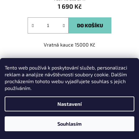
1 690 Kč
je
4,0
z
DO KOŠÍKU
5
hvězdiček.
Vratná kauce 15000 Kč
Tento web používá k poskytování služeb, personalizaci
Kód:
ONW279
reklam a analýze návštěvnosti soubory cookie. Dalším
procházením tohoto webu vyjadřujete souhlas s jejich
používáním.
Nastavení
Souhlasím