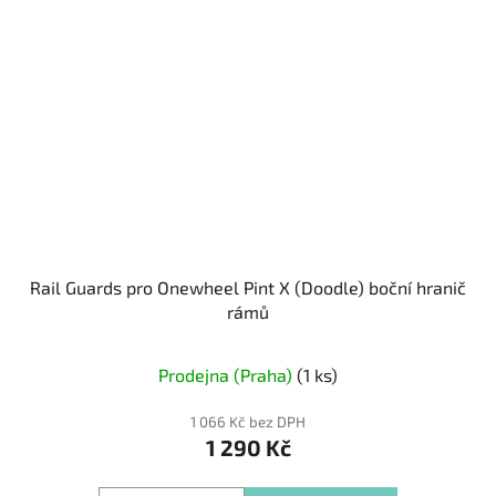
Rail Guards pro Onewheel Pint X (Doodle) boční hranič
rámů
Prodejna (Praha)
(1 ks)
1 066 Kč bez DPH
1 290 Kč