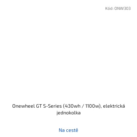
Kód:
ONW303
Onewheel GT S-Series (430wh / 1100w), elektrická
jednokolka
Průměrné
Na cestě
hodnocení