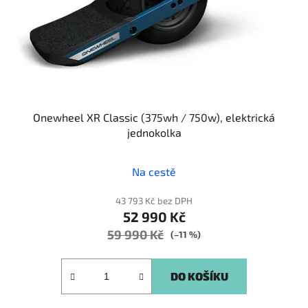
o
u
d
k
u
t
k
ů
t
ů
Onewheel XR Classic (375wh / 750w), elektrická
jednokolka
Na cestě
43 793 Kč bez DPH
52 990 Kč
59 990 Kč
(–11 %)
DO KOŠÍKU