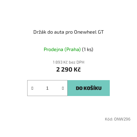
Držák do auta pro Onewheel GT
Prodejna (Praha)
(1 ks)
1 893 Kč bez DPH
2 290 Kč
DO KOŠÍKU
Kód:
ONW296