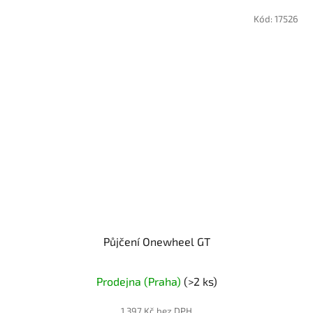
Kód:
17526
Půjčení Onewheel GT
Průměrné
Prodejna (Praha)
(>2 ks)
hodnocení
produktu
1 397 Kč bez DPH