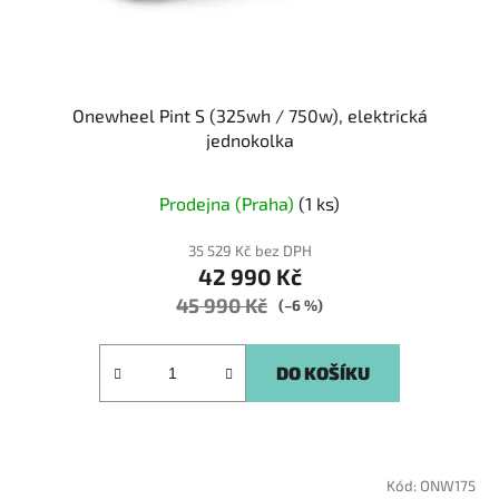
Onewheel Pint S (325wh / 750w), elektrická
jednokolka
Průměrné
Prodejna (Praha)
(1 ks)
hodnocení
produktu
35 529 Kč bez DPH
42 990 Kč
je
45 990 Kč
5,0
(–6 %)
z
5
DO KOŠÍKU
hvězdiček.
Kód:
ONW175