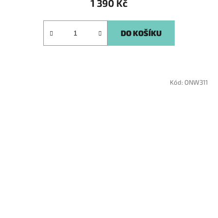
1 390 Kč
DO KOŠÍKU
Kód:
ONW311