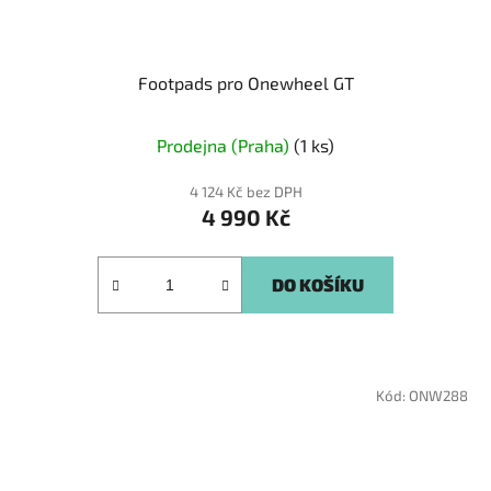
Footpads pro Onewheel GT
Prodejna (Praha)
(1 ks)
4 124 Kč bez DPH
4 990 Kč
DO KOŠÍKU
Kód:
ONW288