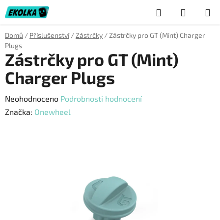
Přejít
Hledat
NÁKUP
na
obsah
KOŠÍK
Domů
/
Příslušenství
/
Zástrčky
/
Zástrčky pro GT (Mint) Charger
Plugs
Zástrčky pro GT (Mint)
Charger Plugs
Průměrné
Neohodnoceno
Podrobnosti hodnocení
hodnocení
Značka:
Onewheel
produktu
je
0,0
z
5
hvězdiček.