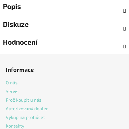
Popis
Diskuze
Hodnocení
Z
á
Informace
p
a
O nás
t
Servis
í
Proč koupit u nás
Autorizovaný dealer
Výkup na protiúčet
Kontakty