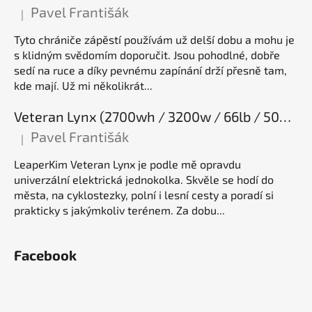
Pavel Františák
|
Hodnocení produktu je 5 z 5 hvězdiček.
Tyto chrániče zápěstí používám už delší dobu a mohu je
s klidným svědomím doporučit. Jsou pohodlné, dobře
sedí na ruce a díky pevnému zapínání drží přesně tam,
kde mají. Už mi několikrát...
Veteran Lynx (2700wh / 3200w / 66lb / 50E), elektrická jednokolka
Pavel Františák
|
Hodnocení produktu je 5 z 5 hvězdiček.
LeaperKim Veteran Lynx je podle mě opravdu
univerzální elektrická jednokolka. Skvěle se hodí do
města, na cyklostezky, polní i lesní cesty a poradí si
prakticky s jakýmkoliv terénem. Za dobu...
Facebook