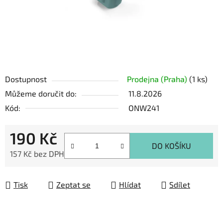
Dostupnost
Prodejna (Praha)
(1 ks)
Můžeme doručit do:
11.8.2026
Kód:
ONW241
190 Kč
DO KOŠÍKU
157 Kč bez DPH
Měrná cena:
Tisk
Zeptat se
Hlídat
Sdílet