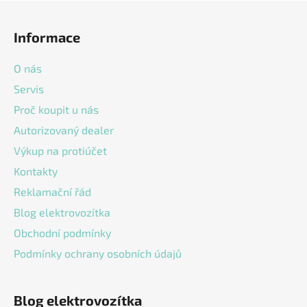
Z
á
Informace
p
a
O nás
t
Servis
í
Proč koupit u nás
Autorizovaný dealer
Výkup na protiúčet
Kontakty
Reklamační řád
Blog elektrovozítka
Obchodní podmínky
Podmínky ochrany osobních údajů
Blog elektrovozítka