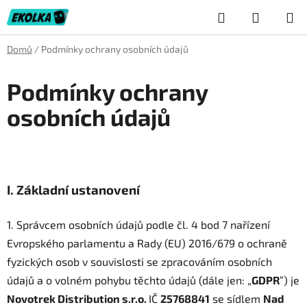
Přejít
Hledat
NÁKUP
na
obsah
KOŠÍK
Domů
/
Podmínky ochrany osobních údajů
Podmínky ochrany
osobních údajů
I.
Základní ustanovení
1. Správcem osobních údajů podle čl. 4 bod 7 nařízení
Evropského parlamentu a Rady (EU) 2016/679 o ochraně
fyzických osob v souvislosti se zpracováním osobních
údajů a o volném pohybu těchto údajů (dále jen: „
GDPR
”) je
Novotrek Distribution s.r.o.
IČ
25768841
se sídlem
Nad