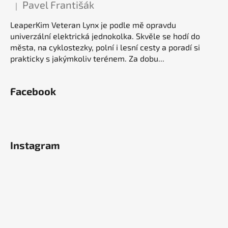
Pavel Františák
|
Hodnocení produktu je 5 z 5 hvězdiček.
LeaperKim Veteran Lynx je podle mě opravdu
univerzální elektrická jednokolka. Skvěle se hodí do
města, na cyklostezky, polní i lesní cesty a poradí si
prakticky s jakýmkoliv terénem. Za dobu...
Facebook
Instagram