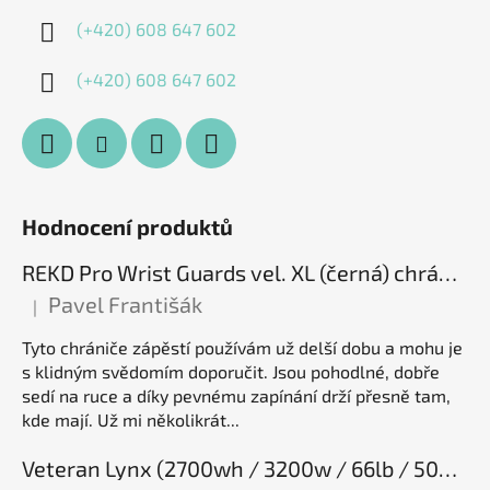
(+420) 608 647 602
(+420) 608 647 602
Hodnocení produktů
REKD Pro Wrist Guards vel. XL (černá) chrániče zápěstí
Pavel Františák
|
Hodnocení produktu je 5 z 5 hvězdiček.
Tyto chrániče zápěstí používám už delší dobu a mohu je
s klidným svědomím doporučit. Jsou pohodlné, dobře
sedí na ruce a díky pevnému zapínání drží přesně tam,
kde mají. Už mi několikrát...
Veteran Lynx (2700wh / 3200w / 66lb / 50E), elektrická jednokolka