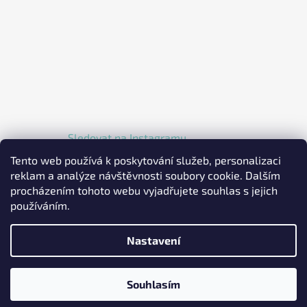
Sledovat na Instagramu
Tento web používá k poskytování služeb, personalizaci
reklam a analýze návštěvnosti soubory cookie. Dalším
procházením tohoto webu vyjadřujete souhlas s jejich
používáním.
Nastavení
Vytvořil Shoptet
Copyright 2026
EKOLKA.CZ - Elektrické jednokolky a
Souhlasím
koloběžky
. Všechna práva vyhrazena.
Upravit nastavení
cookies