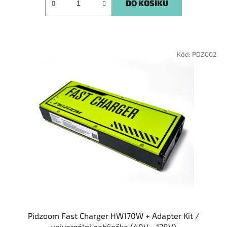
DO KOŠÍKU
Kód:
PDZ002
Pidzoom Fast Charger HW170W + Adapter Kit /
univerzální nabíječka (40V - 178V)