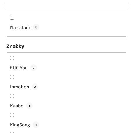
o
d
u
k
Na skladě
8
t
ů
Značky
EUC You
2
Inmotion
2
Kaabo
1
KingSong
1