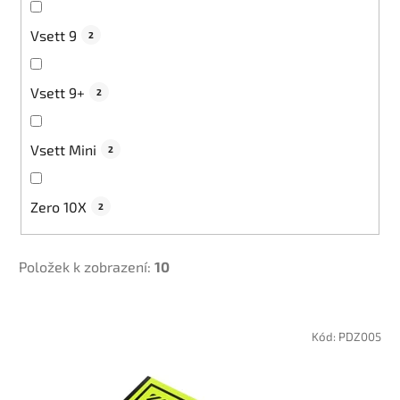
Vsett 9
2
Vsett 9+
2
Vsett Mini
2
Zero 10X
2
Položek k zobrazení:
10
V
ý
Kód:
PDZ005
p
i