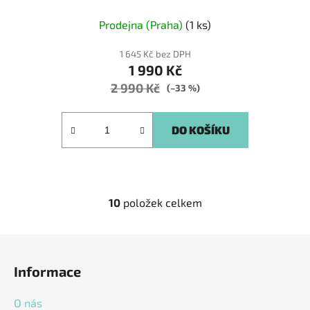
Prodejna (Praha)
(1 ks)
1 645 Kč bez DPH
1 990 Kč
2 990 Kč
(–33 %)
DO KOŠÍKU
10
položek celkem
O
v
l
Z
á
á
d
Informace
p
a
a
c
O nás