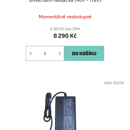
Průměrné
Momentálně nedostupné
hodnocení
produktu
6 851 Kč bez DPH
8 290 Kč
je
5,0
z
DO KOŠÍKU
5
hvězdiček.
Kód:
KS234