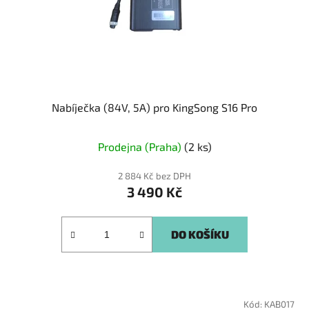
Nabíječka (84V, 5A) pro KingSong S16 Pro
Prodejna (Praha)
(2 ks)
2 884 Kč bez DPH
3 490 Kč
DO KOŠÍKU
Kód:
KAB017