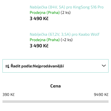
Nabíječka (84V, 5A) pro KingSong S16 Pro
Prodejna (Praha)
(2 ks)
3 490 Kč
Nabíječka (67,2V, 3,5A) pro Kaabo Wolf
Prodejna (Praha)
(>2 ks)
3 490 Kč
Ř
Řadit podle:
Nejprodávanější
a
z
e
Cena
n
í
390
Kč
9490
Kč
p
r