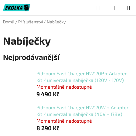
Přejít
Hledat
NÁKUP
na
obsah
KOŠÍK
Domů
/
Příslušenství
/
Nabíječky
Nabíječky
Nejprodávanější
Pidzoom Fast Charger HW170P + Adapter
Kit / univerzální nabíječka (120V - 170V)
Momentálně nedostupné
9 490 Kč
Pidzoom Fast Charger HW170W + Adapter
Kit / univerzální nabíječka (40V - 178V)
Momentálně nedostupné
8 290 Kč