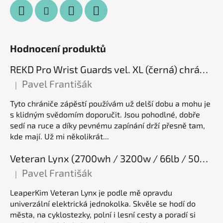
Hodnocení produktů
REKD Pro Wrist Guards vel. XL (černá) chrániče zápěstí
Pavel Františák
|
Hodnocení produktu je 5 z 5 hvězdiček.
Tyto chrániče zápěstí používám už delší dobu a mohu je
s klidným svědomím doporučit. Jsou pohodlné, dobře
sedí na ruce a díky pevnému zapínání drží přesně tam,
kde mají. Už mi několikrát...
Veteran Lynx (2700wh / 3200w / 66lb / 50E), elektrická jednokolka
Pavel Františák
|
Hodnocení produktu je 5 z 5 hvězdiček.
LeaperKim Veteran Lynx je podle mě opravdu
univerzální elektrická jednokolka. Skvěle se hodí do
města, na cyklostezky, polní i lesní cesty a poradí si