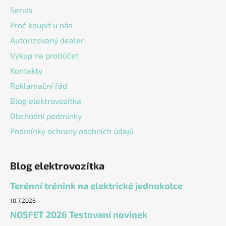
t
í
Servis
í
p
Proč koupit u nás
r
v
Autorizovaný dealer
k
Výkup na protiúčet
y
v
Kontakty
ý
Reklamační řád
p
Blog elektrovozítka
i
s
Obchodní podmínky
u
Podmínky ochrany osobních údajů
Blog elektrovozítka
Terénní trénink na elektrické jednokolce
10.7.2026
NOSFET 2026 Testovaní novinek