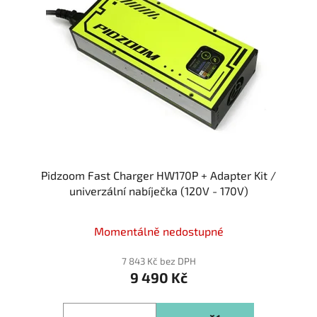
s
p
r
o
d
u
k
t
ů
Pidzoom Fast Charger HW170P + Adapter Kit /
univerzální nabíječka (120V - 170V)
Momentálně nedostupné
7 843 Kč bez DPH
9 490 Kč