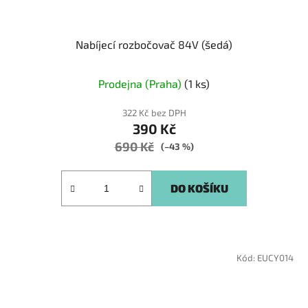
Nabíjecí rozbočovač 84V (šedá)
Prodejna (Praha)
(1 ks)
322 Kč bez DPH
390 Kč
690 Kč
(–43 %)
DO KOŠÍKU
Kód:
EUCY014