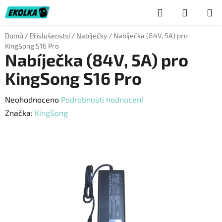
Přejít
Hledat
NÁKUP
na
obsah
KOŠÍK
Domů
/
Příslušenství
/
Nabíječky
/
Nabíječka (84V, 5A) pro
KingSong S16 Pro
Nabíječka (84V, 5A) pro
KingSong S16 Pro
Průměrné
Neohodnoceno
Podrobnosti hodnocení
hodnocení
Značka:
KingSong
produktu
je
0,0
z
5
hvězdiček.