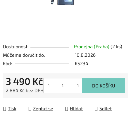
Dostupnost
Prodejna (Praha)
(2 ks)
Můžeme doručit do:
10.8.2026
Kód:
KS234
3 490 Kč
DO KOŠÍKU
2 884 Kč bez DPH
Měrná cena:
Tisk
Zeptat se
Hlídat
Sdílet