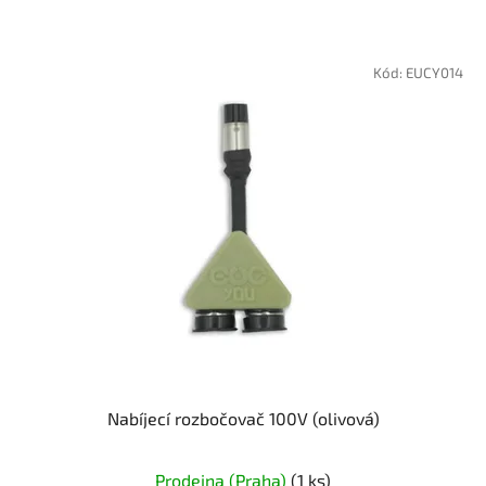
Kód:
EUCY014
Nabíjecí rozbočovač 100V (olivová)
Prodejna (Praha)
(1 ks)