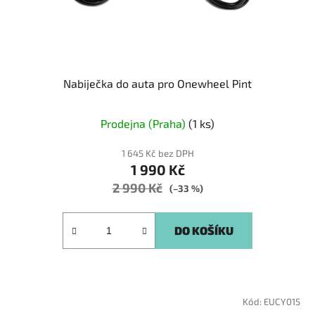
Nabiječka do auta pro Onewheel Pint
Prodejna (Praha)
(1 ks)
1 645 Kč bez DPH
1 990 Kč
2 990 Kč
(–33 %)
DO KOŠÍKU
Kód:
EUCY015