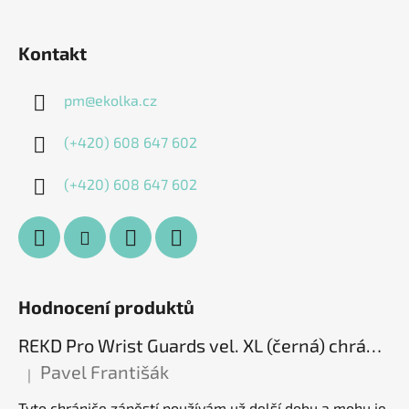
Kontakt
pm
@
ekolka.cz
(+420) 608 647 602
(+420) 608 647 602
Hodnocení produktů
REKD Pro Wrist Guards vel. XL (černá) chrániče zápěstí
Pavel Františák
|
Hodnocení produktu je 5 z 5 hvězdiček.
Tyto chrániče zápěstí používám už delší dobu a mohu je