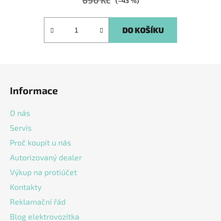
690 Kč
(–43 %)
DO KOŠÍKU
Z
á
Informace
p
a
O nás
t
Servis
í
Proč koupit u nás
Autorizovaný dealer
Výkup na protiúčet
Kontakty
Reklamační řád
Blog elektrovozítka