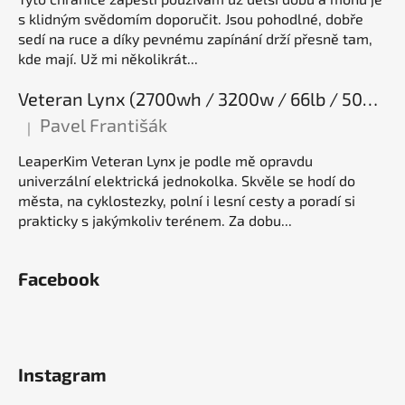
s klidným svědomím doporučit. Jsou pohodlné, dobře
sedí na ruce a díky pevnému zapínání drží přesně tam,
kde mají. Už mi několikrát...
Veteran Lynx (2700wh / 3200w / 66lb / 50E), elektrická jednokolka
Pavel Františák
|
Hodnocení produktu je 5 z 5 hvězdiček.
LeaperKim Veteran Lynx je podle mě opravdu
univerzální elektrická jednokolka. Skvěle se hodí do
města, na cyklostezky, polní i lesní cesty a poradí si
prakticky s jakýmkoliv terénem. Za dobu...
Facebook
Instagram