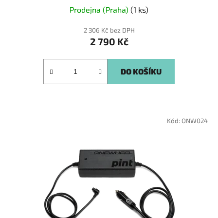
Prodejna (Praha)
(1 ks)
2 306 Kč bez DPH
2 790 Kč
DO KOŠÍKU
Kód:
ONW024