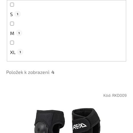
S
1
M
1
XL
1
Položek k zobrazení:
4
V
ý
Kód:
RKD009
p
i
s
p