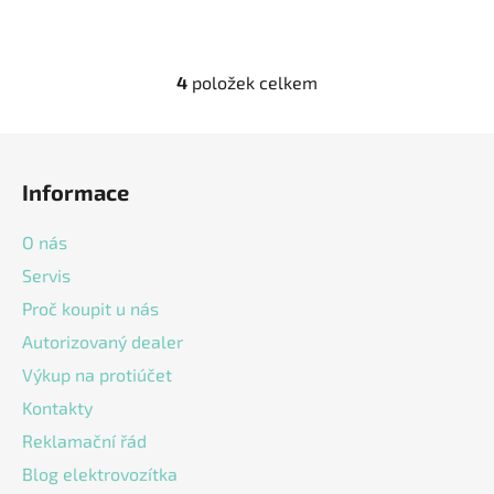
4
položek celkem
O
v
l
Z
á
á
d
Informace
p
a
a
c
O nás
t
í
Servis
í
p
Proč koupit u nás
r
v
Autorizovaný dealer
k
Výkup na protiúčet
y
v
Kontakty
ý
Reklamační řád
p
Blog elektrovozítka
i