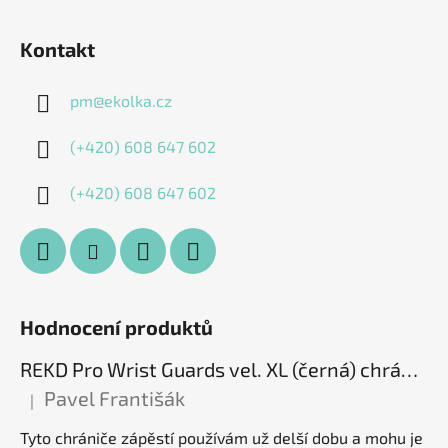
Kontakt
pm
@
ekolka.cz
(+420) 608 647 602
(+420) 608 647 602
Hodnocení produktů
REKD Pro Wrist Guards vel. XL (černá) chrániče zápěstí
Pavel Františák
|
Hodnocení produktu je 5 z 5 hvězdiček.
Tyto chrániče zápěstí používám už delší dobu a mohu je