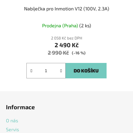
Nabíječka pro Inmotion V12 (100V, 2.3A)
Prodejna (Praha)
(2 ks)
2 058 Kč bez DPH
2 490 Kč
2 990 Kč
(–16 %)
DO KOŠÍKU
Z
á
Informace
p
a
O nás
t
Servis