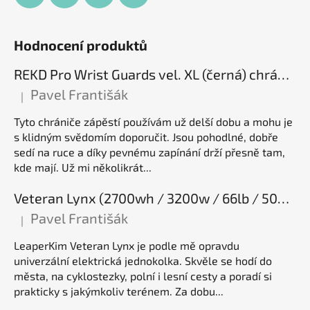
Hodnocení produktů
REKD Pro Wrist Guards vel. XL (černá) chrániče zápěstí
Pavel Františák
|
Hodnocení produktu je 5 z 5 hvězdiček.
Tyto chrániče zápěstí používám už delší dobu a mohu je
s klidným svědomím doporučit. Jsou pohodlné, dobře
sedí na ruce a díky pevnému zapínání drží přesně tam,
kde mají. Už mi několikrát...
Veteran Lynx (2700wh / 3200w / 66lb / 50E), elektrická jednokolka
Pavel Františák
|
Hodnocení produktu je 5 z 5 hvězdiček.
LeaperKim Veteran Lynx je podle mě opravdu
univerzální elektrická jednokolka. Skvěle se hodí do
města, na cyklostezky, polní i lesní cesty a poradí si
prakticky s jakýmkoliv terénem. Za dobu...