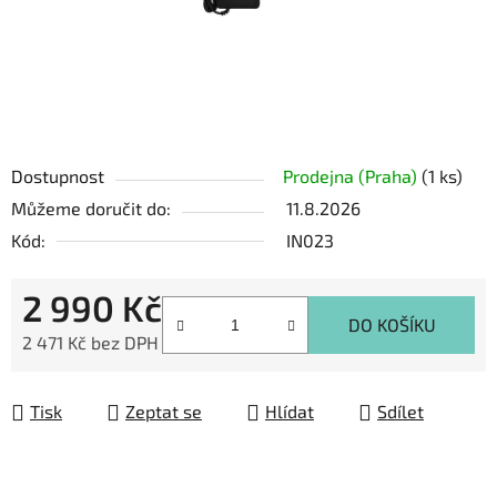
Dostupnost
Prodejna (Praha)
(1 ks)
Můžeme doručit do:
11.8.2026
Kód:
IN023
2 990 Kč
DO KOŠÍKU
2 471 Kč bez DPH
Měrná cena:
Tisk
Zeptat se
Hlídat
Sdílet