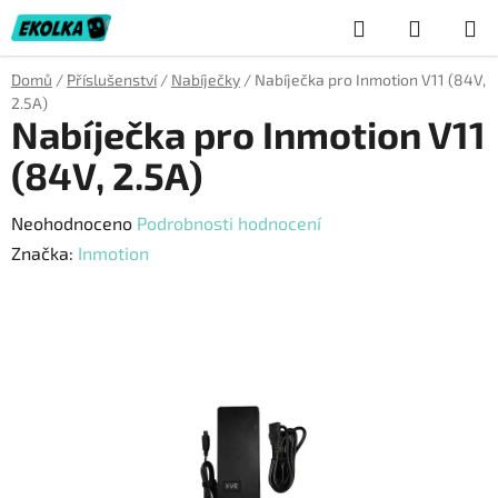
Přejít
Hledat
NÁKUP
na
obsah
KOŠÍK
Domů
/
Příslušenství
/
Nabíječky
/
Nabíječka pro Inmotion V11 (84V,
2.5A)
Nabíječka pro Inmotion V11
(84V, 2.5A)
Průměrné
Neohodnoceno
Podrobnosti hodnocení
hodnocení
Značka:
Inmotion
produktu
je
0,0
z
5
hvězdiček.