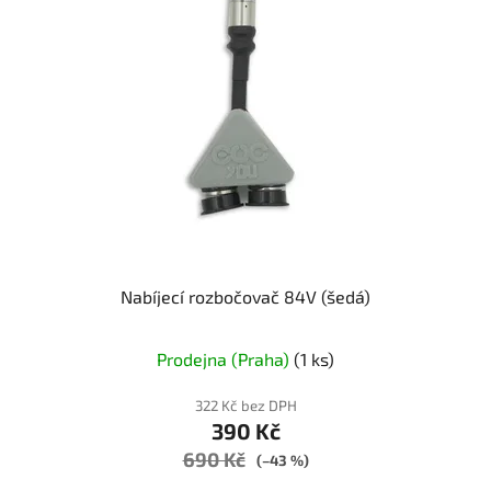
Nabíjecí rozbočovač 84V (šedá)
Prodejna (Praha)
(1 ks)
322 Kč bez DPH
390 Kč
690 Kč
(–43 %)