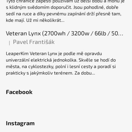
Tyto chrániče zápěstí používám už delší dobu a mohu je
s klidným svědomím doporučit. Jsou pohodlné, dobře
sedí na ruce a díky pevnému zapínání drží přesně tam,
kde mají. Už mi několikrát...
Veteran Lynx (2700wh / 3200w / 66lb / 50E), elektrická jednokolka
Pavel Františák
|
Hodnocení produktu je 5 z 5 hvězdiček.
LeaperKim Veteran Lynx je podle mě opravdu
univerzální elektrická jednokolka. Skvěle se hodí do
města, na cyklostezky, polní i lesní cesty a poradí si
prakticky s jakýmkoliv terénem. Za dobu...
Facebook
Instagram