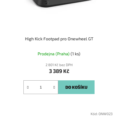
High Kick Footpad pro Onewheel GT
Prodejna (Praha)
(1 ks)
2 801 Kč bez DPH
3 389 Kč
DO KOŠÍKU
Kód:
ONW023