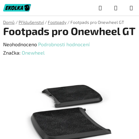
Přejít
Hledat
NÁKUP
na
obsah
KOŠÍK
Domů
/
Příslušenství
/
Footpady
/
Footpads pro Onewheel GT
Footpads pro Onewheel GT
Průměrné
Neohodnoceno
Podrobnosti hodnocení
hodnocení
Značka:
Onewheel
produktu
je
0,0
z
5
hvězdiček.