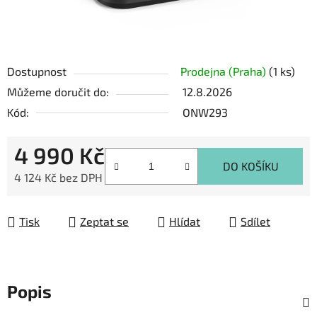
Dostupnost
Prodejna (Praha)
(1 ks)
Můžeme doručit do:
12.8.2026
Kód:
ONW293
4 990 Kč
DO KOŠÍKU
4 124 Kč bez DPH
Měrná cena:
Tisk
Zeptat se
Hlídat
Sdílet
Popis