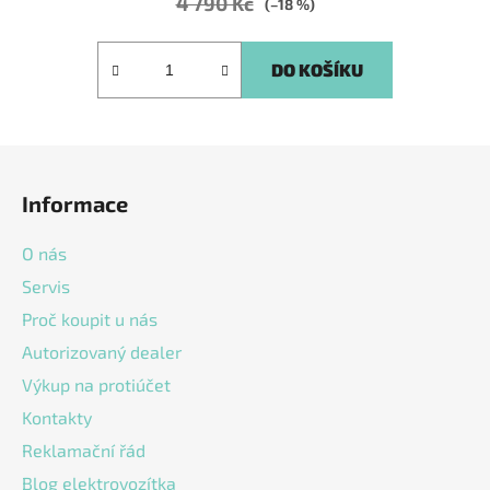
4 790 Kč
(–18 %)
DO KOŠÍKU
Z
á
Informace
p
a
O nás
t
Servis
í
Proč koupit u nás
Autorizovaný dealer
Výkup na protiúčet
Kontakty
Reklamační řád
Blog elektrovozítka