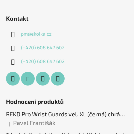
Kontakt
pm
@
ekolka.cz
(+420) 608 647 602
(+420) 608 647 602
Hodnocení produktů
REKD Pro Wrist Guards vel. XL (černá) chrániče zápěstí
Pavel Františák
|
Hodnocení produktu je 5 z 5 hvězdiček.