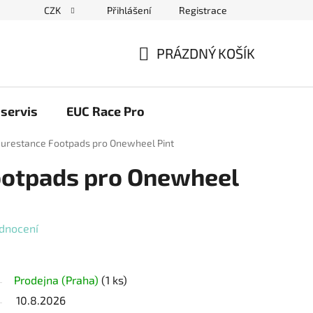
CZK
Přihlášení
Registrace
ační řád
Blog elektrovozítka
Obchodní podmínky
Pod
PRÁZDNÝ KOŠÍK
NÁKUPNÍ
KOŠÍK
servis
EUC Race Pro
urestance Footpads pro Onewheel Pint
ootpads pro Onewheel
dnocení
Prodejna (Praha)
(1 ks)
10.8.2026