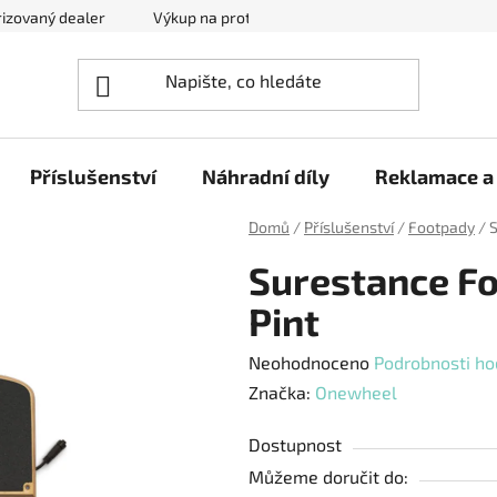
izovaný dealer
Výkup na protiúčet
Kontakty
Reklam
Příslušenství
Náhradní díly
Reklamace a 
Domů
/
Příslušenství
/
Footpady
/
S
Surestance F
Pint
Průměrné
Neohodnoceno
Podrobnosti ho
hodnocení
Značka:
Onewheel
produktu
Dostupnost
je
Můžeme doručit do:
0,0