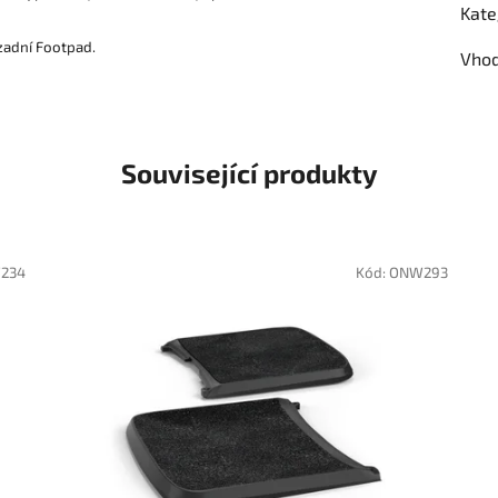
Kate
zadní Footpad.
Vhod
Související produkty
234
Kód:
ONW293