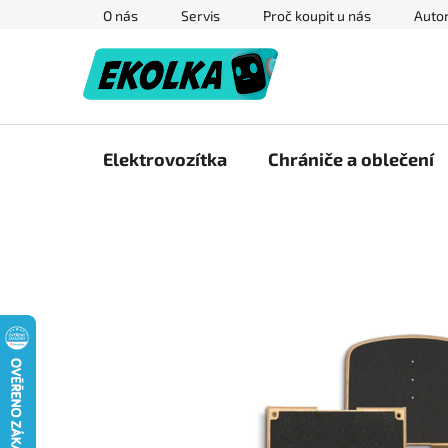
Přejít
O nás
Servis
Proč koupit u nás
Autor
na
obsah
Elektrovozítka
Chrániče a oblečení