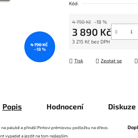
Kód:
z
5
hvězdiček.
4 790 Kč
–18 %
3 890 Kč
3 215 Kč bez DPH
4 790 KČ
–18 %
Měrná cena:
Tisk
Zeptat se
Popis
Hodnocení
Diskuze
Dop
 na palubě a přináší Pintovi prémiovou podložku na dřevo.
nt vypadat a jezdit na tom nejlepším.