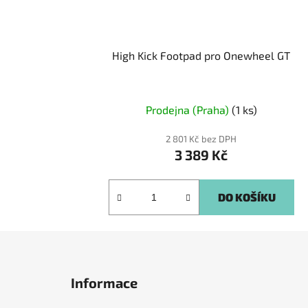
High Kick Footpad pro Onewheel GT
Prodejna (Praha)
(1 ks)
2 801 Kč bez DPH
3 389 Kč
DO KOŠÍKU
Z
á
Informace
p
a