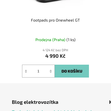
Footpads pro Onewheel GT
Prodejna (Praha)
(1 ks)
4 124 Kč bez DPH
4 990 Kč
DO KOŠÍKU
Blog elektrovozítka