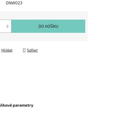
ONW023
DO KOŠÍKU
Hlídat
Sdílet
lňkové parametry