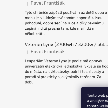
Pavel Františák
|
Hodnocení produktu je 5 z 5 hvězdiček.
Tyto chrániče zápěstí používám už delší dobu a
mohu je s klidným svědomím doporučit. Jsou
pohodlné, dobře sedí na ruce a díky pevnému
zapínání drží přesně tam, kde mají. Už mi
několikrát...
Veteran Lynx (2700wh / 3200w / 66lb / 50E), elektrická jednok
Pavel Františák
|
Hodnocení produktu je 5 z 5 hvězdiček.
LeaperKim Veteran Lynx je podle mě opravdu
univerzální elektrická jednokolka. Skvěle se hod
do města, na cyklostezky, polní i lesní cesty a
poradí si prakticky s jakýmkoliv terénem. Za
dobu...
Tento web p
a analýze n
tohoto webu