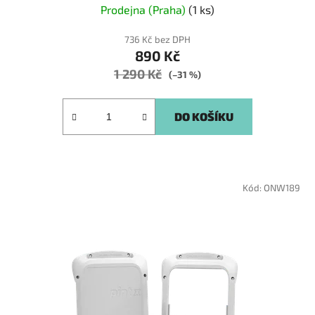
Prodejna (Praha)
(1 ks)
736 Kč bez DPH
890 Kč
1 290 Kč
(–31 %)
DO KOŠÍKU
Kód:
ONW189