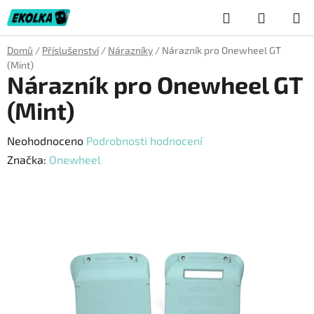
Přejít
Hledat
NÁKUP
na
obsah
KOŠÍK
Domů
/
Příslušenství
/
Nárazníky
/
Nárazník pro Onewheel GT
(Mint)
Nárazník pro Onewheel GT
(Mint)
Průměrné
Neohodnoceno
Podrobnosti hodnocení
hodnocení
Značka:
Onewheel
produktu
je
0,0
z
5
hvězdiček.