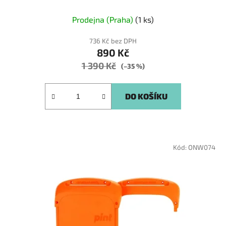
Prodejna (Praha)
(1 ks)
736 Kč bez DPH
890 Kč
1 390 Kč
(–35 %)
DO KOŠÍKU
Kód:
ONW074