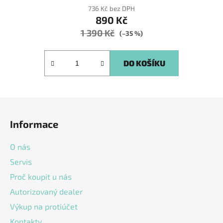
736 Kč bez DPH
890 Kč
1 390 Kč
(–35 %)
DO KOŠÍKU
Z
á
Informace
p
a
O nás
t
Servis
í
Proč koupit u nás
Autorizovaný dealer
Výkup na protiúčet
Kontakty