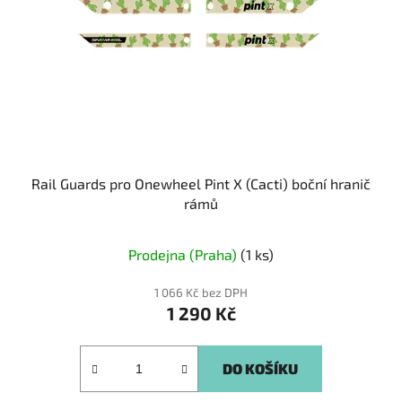
Rail Guards pro Onewheel Pint X (Cacti) boční hranič
rámů
Prodejna (Praha)
(1 ks)
1 066 Kč bez DPH
1 290 Kč
DO KOŠÍKU