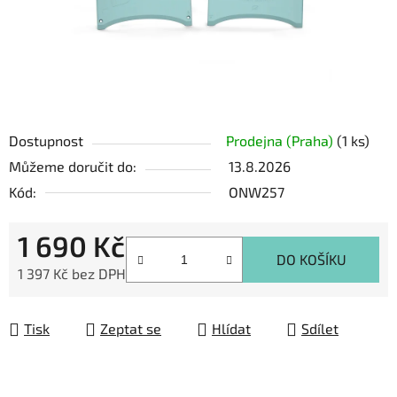
Dostupnost
Prodejna (Praha)
(1 ks)
Můžeme doručit do:
13.8.2026
Kód:
ONW257
1 690 Kč
DO KOŠÍKU
1 397 Kč bez DPH
Měrná cena:
Tisk
Zeptat se
Hlídat
Sdílet