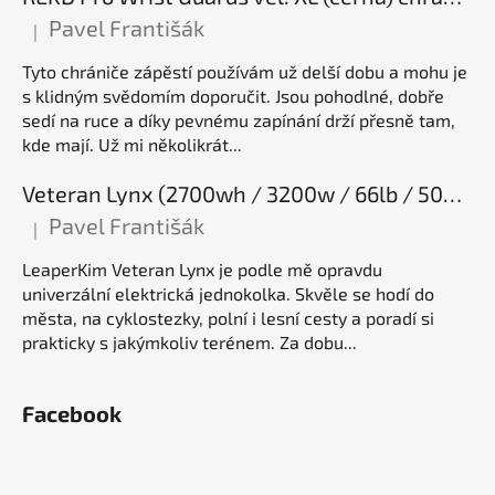
Pavel Františák
|
Hodnocení produktu je 5 z 5 hvězdiček.
Tyto chrániče zápěstí používám už delší dobu a mohu je
s klidným svědomím doporučit. Jsou pohodlné, dobře
sedí na ruce a díky pevnému zapínání drží přesně tam,
kde mají. Už mi několikrát...
Veteran Lynx (2700wh / 3200w / 66lb / 50E), elektrická jednokolka
Pavel Františák
|
Hodnocení produktu je 5 z 5 hvězdiček.
LeaperKim Veteran Lynx je podle mě opravdu
univerzální elektrická jednokolka. Skvěle se hodí do
města, na cyklostezky, polní i lesní cesty a poradí si
prakticky s jakýmkoliv terénem. Za dobu...
Facebook