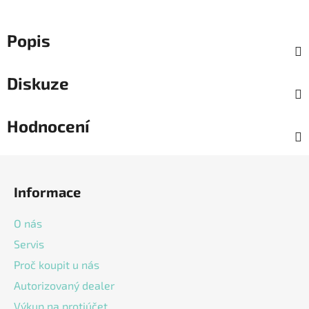
Popis
Diskuze
Hodnocení
Z
á
Informace
p
a
O nás
t
Servis
í
Proč koupit u nás
Autorizovaný dealer
Výkup na protiúčet