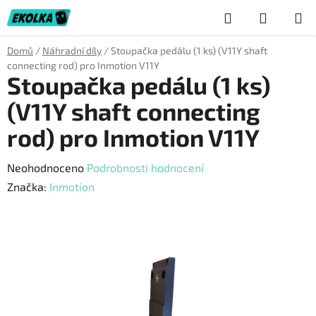
Přejít
Hledat
NÁKUP
na
obsah
KOŠÍK
Domů
/
Náhradní díly
/
Stoupačka pedálu (1 ks) (V11Y shaft
connecting rod) pro Inmotion V11Y
Stoupačka pedálu (1 ks)
(V11Y shaft connecting
rod) pro Inmotion V11Y
Průměrné
Neohodnoceno
Podrobnosti hodnocení
hodnocení
Značka:
Inmotion
produktu
je
0,0
z
5
hvězdiček.