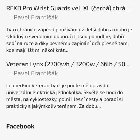
REKD Pro Wrist Guards vel. XL (černá) chrániče zápěstí
Pavel Františák
|
Hodnocení produktu je 5 z 5 hvězdiček.
Tyto chrániče zápěstí používám už delší dobu a mohu je
s klidným svědomím doporučit. Jsou pohodlné, dobře
sedí na ruce a díky pevnému zapínání drží přesně tam,
kde mají. Už mi několikrát...
Veteran Lynx (2700wh / 3200w / 66lb / 50E), elektrická jednokolka
Pavel Františák
|
Hodnocení produktu je 5 z 5 hvězdiček.
LeaperKim Veteran Lynx je podle mě opravdu
univerzální elektrická jednokolka. Skvěle se hodí do
města, na cyklostezky, polní i lesní cesty a poradí si
prakticky s jakýmkoliv terénem. Za dobu...
Facebook