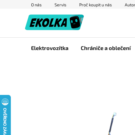
Přejít
O nás
Servis
Proč koupit u nás
Autor
na
obsah
Elektrovozítka
Chrániče a oblečení