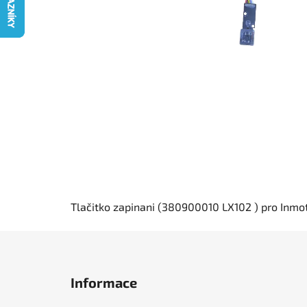
Tlačitko zapinani (380900010 LX102 ) pro Inmo
Z
á
Informace
p