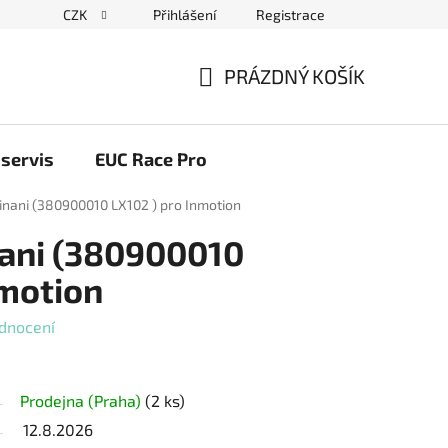
CZK
Přihlášení
Registrace
ační řád
Blog elektrovozítka
Obchodní podmínky
Pod
PRÁZDNÝ KOŠÍK
NÁKUPNÍ
KOŠÍK
servis
EUC Race Pro
pinani (380900010 LX102 ) pro Inmotion
nani (380900010
nmotion
dnocení
Prodejna (Praha)
(2 ks)
12.8.2026