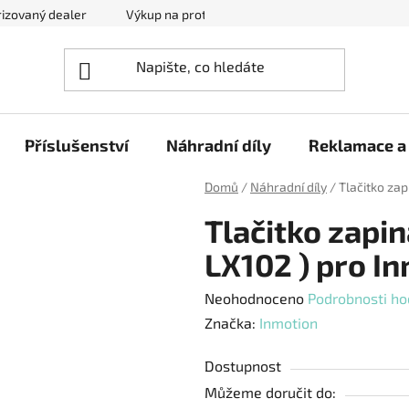
izovaný dealer
Výkup na protiúčet
Kontakty
Reklam
Příslušenství
Náhradní díly
Reklamace a 
Domů
/
Náhradní díly
/
Tlačitko za
Tlačitko zapi
LX102 ) pro I
Průměrné
Neohodnoceno
Podrobnosti ho
hodnocení
Značka:
Inmotion
produktu
Dostupnost
je
Můžeme doručit do:
0,0