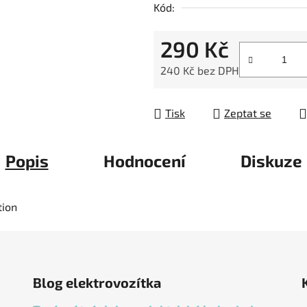
Kód:
z
5
290 Kč
hvězdiček.
240 Kč bez DPH
Měrná cena:
Tisk
Zeptat se
Popis
Hodnocení
Diskuze
tion
Blog elektrovozítka