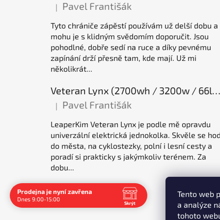
Pavel Františák
|
Hodnocení produktu je 5 z 5 hvězdiček.
Tyto chrániče zápěstí používám už delší dobu a
mohu je s klidným svědomím doporučit. Jsou
pohodlné, dobře sedí na ruce a díky pevnému
zapínání drží přesně tam, kde mají. Už mi
několikrát...
Veteran Lynx (2700wh / 3200w / 66lb / 50E), elektrická jednok
Pavel Františák
|
Hodnocení produktu je 5 z 5 hvězdiček.
LeaperKim Veteran Lynx je podle mě opravdu
univerzální elektrická jednokolka. Skvěle se hod
do města, na cyklostezky, polní i lesní cesty a
poradí si prakticky s jakýmkoliv terénem. Za
dobu...
Prodejna je nyní zavřena
Tento web p
Dnes 9:00-15:00
a analýze n
Skrýt
Navštivte nás osobně
tohoto webu