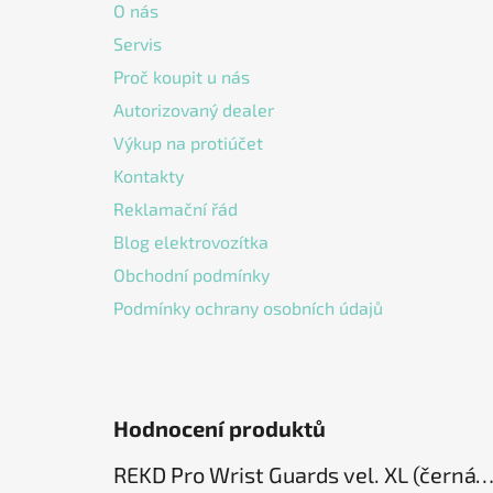
a
O nás
t
Servis
í
Proč koupit u nás
Autorizovaný dealer
Výkup na protiúčet
Kontakty
Reklamační řád
Blog elektrovozítka
Obchodní podmínky
Podmínky ochrany osobních údajů
Hodnocení produktů
REKD Pro Wrist Guards vel. XL (černá) chrániče záp