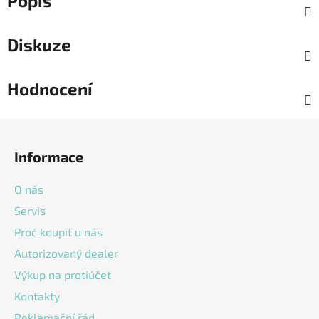
Popis
Diskuze
Hodnocení
Z
á
Informace
p
a
O nás
t
Servis
í
Proč koupit u nás
Autorizovaný dealer
Výkup na protiúčet
Kontakty
Reklamační řád