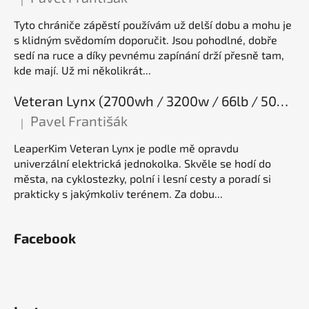
Hodnocení produktu je 5 z 5 hvězdiček.
Tyto chrániče zápěstí používám už delší dobu a mohu je
s klidným svědomím doporučit. Jsou pohodlné, dobře
sedí na ruce a díky pevnému zapínání drží přesně tam,
kde mají. Už mi několikrát...
Veteran Lynx (2700wh / 3200w / 66lb / 50E), elektrická jednokolka
Pavel Františák
|
Hodnocení produktu je 5 z 5 hvězdiček.
LeaperKim Veteran Lynx je podle mě opravdu
univerzální elektrická jednokolka. Skvěle se hodí do
města, na cyklostezky, polní i lesní cesty a poradí si
prakticky s jakýmkoliv terénem. Za dobu...
Facebook