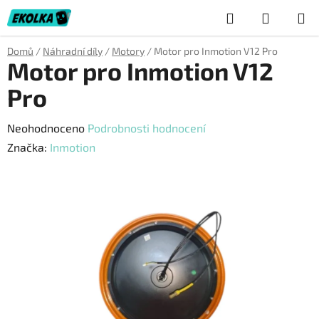
Přejít
Hledat
NÁKUP
na
obsah
KOŠÍK
Domů
/
Náhradní díly
/
Motory
/
Motor pro Inmotion V12 Pro
Motor pro Inmotion V12
Pro
Průměrné
Neohodnoceno
Podrobnosti hodnocení
hodnocení
Značka:
Inmotion
produktu
je
0,0
z
5
hvězdiček.