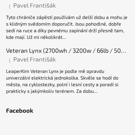
Pavel Františák
|
Hodnocení produktu je 5 z 5 hvězdiček.
Tyto chrániče zápěstí používám už delší dobu a mohu je
s klidným svědomím doporučit. Jsou pohodlné, dobře
sedí na ruce a díky pevnému zapínání drží přesně tam,
kde mají. Už mi několikrát...
Veteran Lynx (2700wh / 3200w / 66lb / 50E), elektrická jednokolka
Pavel Františák
|
Hodnocení produktu je 5 z 5 hvězdiček.
LeaperKim Veteran Lynx je podle mě opravdu
univerzální elektrická jednokolka. Skvěle se hodí do
města, na cyklostezky, polní i lesní cesty a poradí si
prakticky s jakýmkoliv terénem. Za dobu...
Facebook