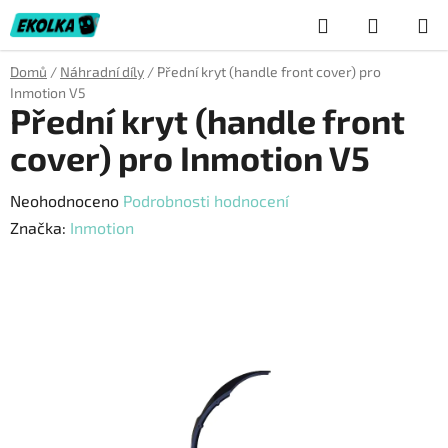
Přejít
Hledat
NÁKUP
na
obsah
KOŠÍK
Domů
/
Náhradní díly
/
Přední kryt (handle front cover) pro
Inmotion V5
Přední kryt (handle front
cover) pro Inmotion V5
Průměrné
Neohodnoceno
Podrobnosti hodnocení
hodnocení
Značka:
Inmotion
produktu
je
0,0
z
5
hvězdiček.