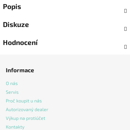
Popis
Diskuze
Hodnocení
Z
á
Informace
p
a
O nás
t
Servis
í
Proč koupit u nás
Autorizovaný dealer
Výkup na protiúčet
Kontakty