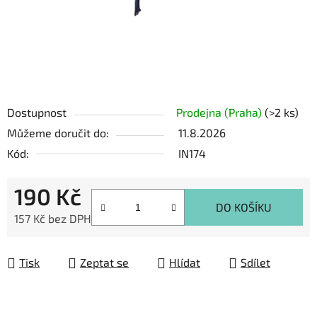
Dostupnost
Prodejna (Praha)
(>2 ks)
Můžeme doručit do:
11.8.2026
Kód:
IN174
190 Kč
DO KOŠÍKU
157 Kč bez DPH
Měrná cena:
Tisk
Zeptat se
Hlídat
Sdílet