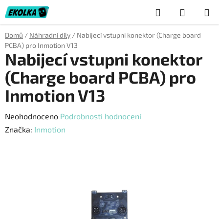
Přejít
Hledat
NÁKUP
na
obsah
KOŠÍK
Domů
/
Náhradní díly
/
Nabijecí vstupni konektor (Charge board
PCBA) pro Inmotion V13
Nabijecí vstupni konektor
(Charge board PCBA) pro
Inmotion V13
Průměrné
Neohodnoceno
Podrobnosti hodnocení
hodnocení
Značka:
Inmotion
produktu
je
0,0
z
5
hvězdiček.