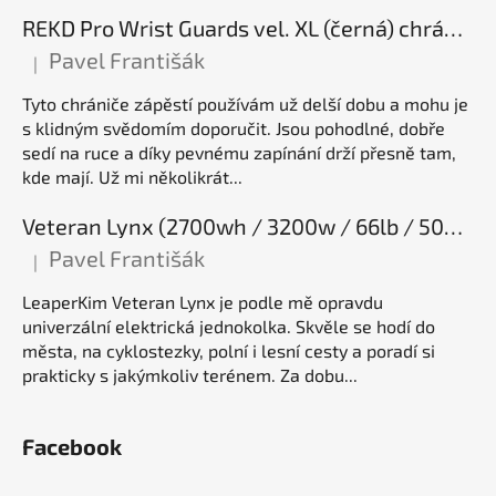
REKD Pro Wrist Guards vel. XL (černá) chrániče zápěstí
Pavel Františák
|
Hodnocení produktu je 5 z 5 hvězdiček.
Tyto chrániče zápěstí používám už delší dobu a mohu je
s klidným svědomím doporučit. Jsou pohodlné, dobře
sedí na ruce a díky pevnému zapínání drží přesně tam,
kde mají. Už mi několikrát...
Veteran Lynx (2700wh / 3200w / 66lb / 50E), elektrická jednokolka
Pavel Františák
|
Hodnocení produktu je 5 z 5 hvězdiček.
LeaperKim Veteran Lynx je podle mě opravdu
univerzální elektrická jednokolka. Skvěle se hodí do
města, na cyklostezky, polní i lesní cesty a poradí si
prakticky s jakýmkoliv terénem. Za dobu...
Facebook