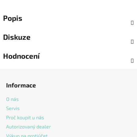
Popis
Diskuze
Hodnocení
Z
á
Informace
p
a
O nás
t
Servis
í
Proč koupit u nás
Autorizovaný dealer
Výkup na protiúčet