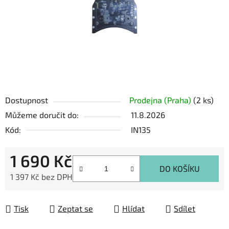
Dostupnost
Prodejna (Praha)
(2 ks)
Můžeme doručit do:
11.8.2026
Kód:
IN135
1 690 Kč
DO KOŠÍKU
1 397 Kč bez DPH
Měrná cena:
Tisk
Zeptat se
Hlídat
Sdílet