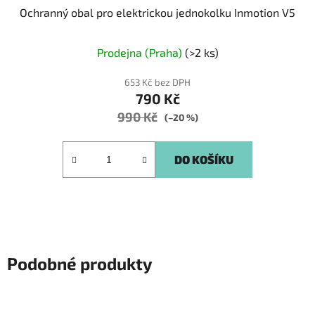
Ochranný obal pro elektrickou jednokolku Inmotion V5
Průměrné
Prodejna (Praha)
(>2 ks)
hodnocení
produktu
653 Kč bez DPH
790 Kč
je
990 Kč
5,0
(–20 %)
z
5
DO KOŠÍKU
hvězdiček.
Podobné produkty