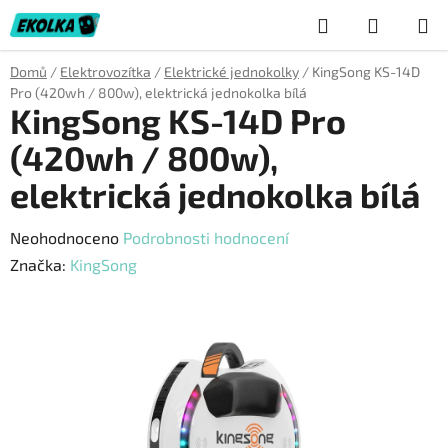
Přejít
Hledat
NÁKUP
na
obsah
KOŠÍK
Domů
/
Elektrovozítka
/
Elektrické jednokolky
/
KingSong KS-14D
Pro (420wh / 800w), elektrická jednokolka bílá
KingSong KS-14D Pro
(420wh / 800w),
elektrická jednokolka bílá
Průměrné
Neohodnoceno
Podrobnosti hodnocení
hodnocení
Značka:
KingSong
produktu
je
0,0
z
5
hvězdiček.