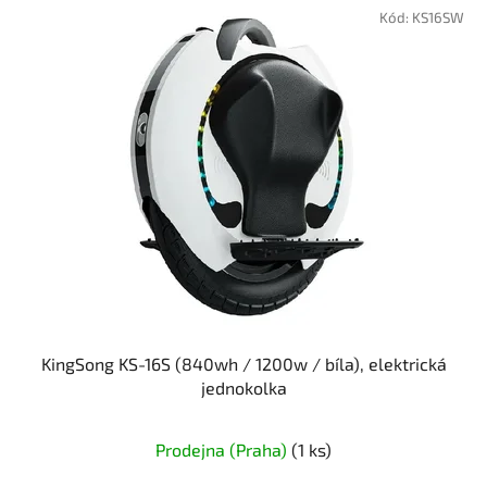
Kód:
KS16SW
KingSong KS-16S (840wh / 1200w / bíla), elektrická
jednokolka
Prodejna (Praha)
(1 ks)