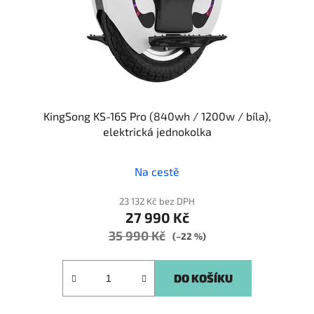
KingSong KS-16S Pro (840wh / 1200w / bíla),
elektrická jednokolka
Na cestě
23 132 Kč bez DPH
27 990 Kč
35 990 Kč
(–22 %)
DO KOŠÍKU