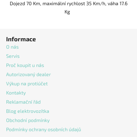
Dojezd 70 Km, maximální rychlost 35 Km/h, váha 17.6
Kg
Z
Informace
á
p
O nás
a
Servis
t
Proč koupit u nás
í
Autorizovaný dealer
Výkup na protiúčet
Kontakty
Reklamační řád
Blog elektrovozítka
Obchodní podmínky
Podmínky ochrany osobních údajů