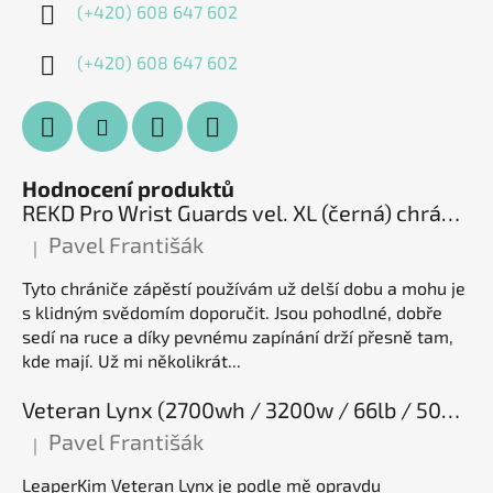
(+420) 608 647 602
(+420) 608 647 602
Hodnocení produktů
REKD Pro Wrist Guards vel. XL (černá) chrániče zápěstí
Pavel Františák
|
Hodnocení produktu je 5 z 5 hvězdiček.
Tyto chrániče zápěstí používám už delší dobu a mohu je
s klidným svědomím doporučit. Jsou pohodlné, dobře
sedí na ruce a díky pevnému zapínání drží přesně tam,
kde mají. Už mi několikrát...
Veteran Lynx (2700wh / 3200w / 66lb / 50E), elektrická jednokolka
Pavel Františák
|
Hodnocení produktu je 5 z 5 hvězdiček.
LeaperKim Veteran Lynx je podle mě opravdu