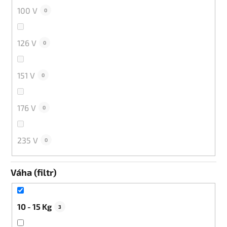
100 V
0
126 V
0
151 V
0
176 V
0
235 V
0
Váha (filtr)
10 - 15 Kg
3