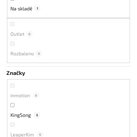
k
Na skladě
1
t
ů
Outlet
0
Rozbaleno
0
Značky
Inmotion
0
KingSong
3
LeaperKim
0