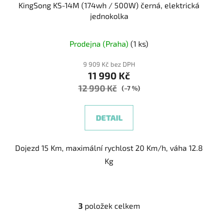
KingSong KS-14M (174wh / 500W) černá, elektrická
jednokolka
Prodejna (Praha)
(1 ks)
9 909 Kč bez DPH
11 990 Kč
12 990 Kč
(–7 %)
DETAIL
Dojezd 15 Km, maximální rychlost 20 Km/h, váha 12.8
Kg
3
položek celkem
O