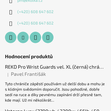
pm
@
ekolka.cz
(+420) 608 647 602
(+420) 608 647 602
Hodnocení produktů
REKD Pro Wrist Guards vel. XL (černá) chrániče zápěstí
Pavel Františák
|
Hodnocení produktu je 5 z 5 hvězdiček.
Tyto chrániče zápěstí používám už delší dobu a mohu je
s klidným svědomím doporučit. Jsou pohodlné, dobře
sedí na ruce a díky pevnému zapínání drží přesně tam,
kde mají. Už mi několikrát...
Veteran Lynx (2700wh / 3200w / 66lb / 50E), elektrická jednokolka