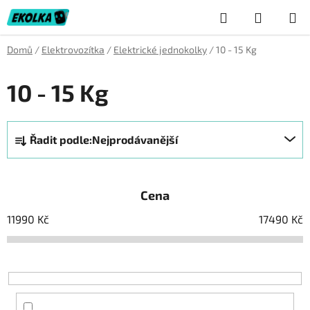
Přejít
Hledat
NÁKUP
na
obsah
KOŠÍK
Domů
/
Elektrovozítka
/
Elektrické jednokolky
/
10 - 15 Kg
10 - 15 Kg
Ř
Řadit podle:
Nejprodávanější
a
z
e
Cena
n
í
11990
Kč
17490
Kč
p
r
o
d
u