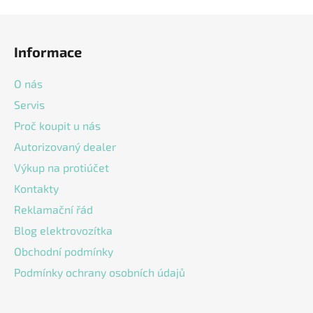
v
l
Z
á
á
d
Informace
p
a
a
c
O nás
t
í
Servis
í
p
Proč koupit u nás
r
v
Autorizovaný dealer
k
Výkup na protiúčet
y
v
Kontakty
ý
Reklamační řád
p
Blog elektrovozítka
i
s
Obchodní podmínky
u
Podmínky ochrany osobních údajů