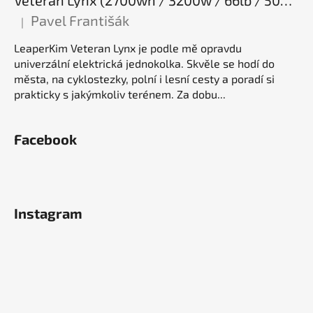
Pavel Františák
|
Hodnocení produktu je 5 z 5 hvězdiček.
LeaperKim Veteran Lynx je podle mě opravdu
univerzální elektrická jednokolka. Skvěle se hodí do
města, na cyklostezky, polní i lesní cesty a poradí si
prakticky s jakýmkoliv terénem. Za dobu...
Facebook
Instagram