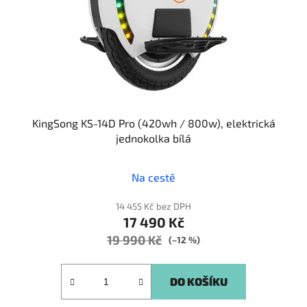
KingSong KS-14D Pro (420wh / 800w), elektrická
jednokolka bílá
Na cestě
14 455 Kč bez DPH
17 490 Kč
19 990 Kč
(–12 %)
DO KOŠÍKU