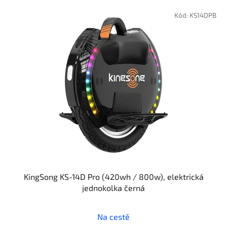
V
ý
Kód:
KS14DPB
p
i
s
p
r
o
d
u
k
t
ů
KingSong KS-14D Pro (420wh / 800w), elektrická
jednokolka černá
Na cestě