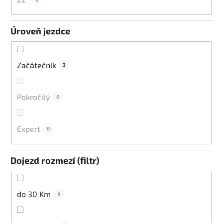
Úroveň jezdce
Začátečník
3
Pokročilý
0
Expert
0
Dojezd rozmezí (filtr)
do 30 Km
1