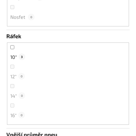
Nosfet
0
Ráfek
10"
3
12"
0
14"
0
16"
0
Vnější průměr pneu