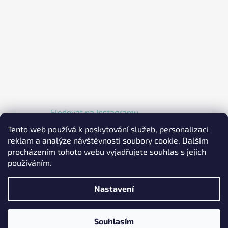
Sledovat na Instagramu
Tento web používá k poskytování služeb, personalizaci
reklam a analýze návštěvnosti soubory cookie. Dalším
procházením tohoto webu vyjadřujete souhlas s jejich
používáním.
Nastavení
Vytvořil Shoptet
Copyright 2026
EKOLKA.CZ - Elektrické jednokolky a
Souhlasím
koloběžky
. Všechna práva vyhrazena.
Upravit nastavení