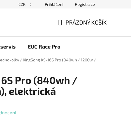
CZK
Přihlášení
Registrace
ační řád
Blog elektrovozítka
Obchodní podmínky
Pod
PRÁZDNÝ KOŠÍK
NÁKUPNÍ
KOŠÍK
servis
EUC Race Pro
 jednokolky
/
KingSong KS-16S Pro (840wh / 1200w /
16S Pro (840wh /
, elektrická
dnocení