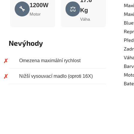
17.6
1200W
Maxi
🔧
⚖️
Kg
Maxi
Motor
Váha
Blue
Repr
Před
Nevýhody
Zadn
Váh
Omezena maximální rychlost
Barv
Mot
Nižší vysouvací madlo (oproti 16X)
Bate