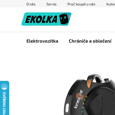
Přejít
O nás
Servis
Proč koupit u nás
Autor
na
obsah
Elektrovozítka
Chrániče a oblečení