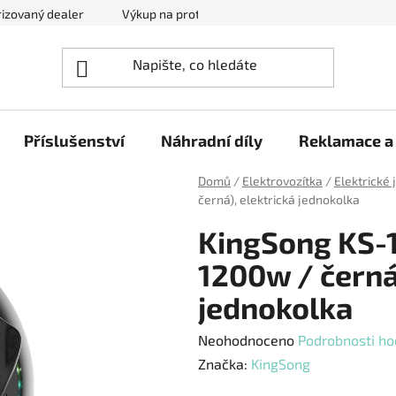
izovaný dealer
Výkup na protiúčet
Kontakty
Reklam
Příslušenství
Náhradní díly
Reklamace a 
Domů
/
Elektrovozítka
/
Elektrické
černá), elektrická jednokolka
KingSong KS-
1200w / černá)
jednokolka
Průměrné
Neohodnoceno
Podrobnosti ho
hodnocení
Značka:
KingSong
produktu