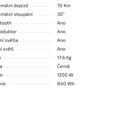
mální dojezd
70 Km
mální stoupání
30°
tooth
Ano
oduktor
Ano
ní světla
Ano
í světl
Ano
a
17.6 Kg
a
Černá
or
1200 W
rie
840 Wh