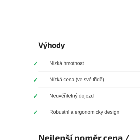
Výhody
Nízká hmotnost
Nízká cena (ve své třidě)
Neuvěřitelný dojezd
Robustní a ergonomicky design
Nejlepší poměr cena /