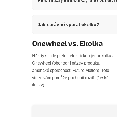
Elektrická jednokolka, je to vůbec
kole. Navíc ke každé zakoupené u nás v ek
Obrovskou výhodou elektrických jednokolek
koloběžkami je mnohem vetší průměr kola,
Jak správně vybrat ekolku?
bezpečnější jízdu. Avšak vždy doporučujme 
tak i pro elektrické koloběžky.
Každá elektrická jednokolka má svůj charak
Onewheel vs. Ekolka
doporučujeme vybírat fyzicky v naší kame
musíte se rozhodnout, který parametr je pro
Někdy si lidé pletou elektrickou jednokolku a
maximální rychlost nebo dojezd. Pak stačí v
Onewheel (obchodní název produktu
nachází v levé časti webu nebo v doplňkový
americké společnosti Future Motion). Toto
počet hledaných zařízení na minimum a v
video vám pomůže pochopit rozdíl (české
Nabízíme pouze kvalitní značky a ověřené m
titulky)
nabídky nebude chybou. Naopak absence k
značka nebo model neprošel náročným tes
vlastnosti oproti konkurenčním značkám.