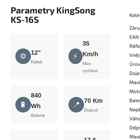
Parametry KingSong
Kate
KS-16S
Záru
EAN
35
Ráfe
12"
Km/h
⚙️
⚡
Vněj
Ráfek
Max.
Úrov
rychlost
Doje
Maxi
Moto
840
70 Km
Bater
🔋
📍
Wh
Napě
Dojezd
Baterie
Váha 
Odpr
Maxi