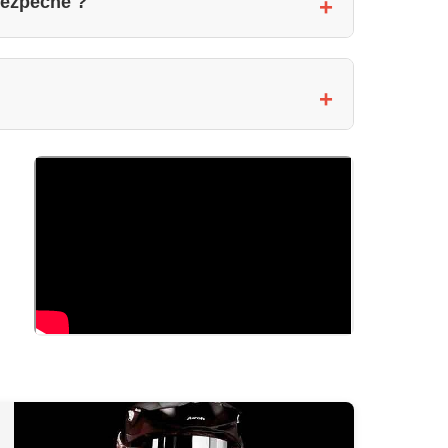
 bezpečné ?
olce nabízíme lekci zdarma.
 v porovnání například s elektrickými
 což ve stejných podmínkách nabízí
mít na sobě chrániče, to platí jak pro ekolky
ter a specifické chování, proto vždy
nné prodejně. Pokud takovou možnost nemáte,
 vás nejdůležitější. Například: hmotnost,
ybrat hledaný parametr ve filtrech, které se
ch parametrech v popisu zboží . Snížíte tak
ýběr bude mnohem jednodušší.
odely, proto koupě jakéhokoliv stroje z naší
onkrétního modelu může ukazovat na to že
továním našeho servisu nebo má horší