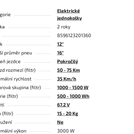
Elektrické
gorie
jednokolky
ka
2 roky
8596123201360
k
12"
ší průměr pneu
16"
eň jezdce
Pokročilý
zd rozmezí (filtr)
50 - 75 Km
mální rychlost
35 Km/h
rová skupina (filtr)
1000 - 1500 W
ie (filtr)
500 - 1000 Wh
tí
67.2 V
(filtr)
15 - 20 Kg
užení
Ne
mální výkon
3000 W