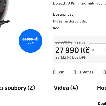
Dojezd 70 Km, maximální rychl
je
0,0
Dostupnost
z
Můžeme doručit do:
5
Kód:
hvězdiček.
35 990 KČ
35 990 Kč
–22 %
–22 %
27 990 Kč
23 132 Kč bez DPH
Měrná cena:
Tisk
Zeptat se
cí soubory (2)
Videa (4)
Ho
Dop