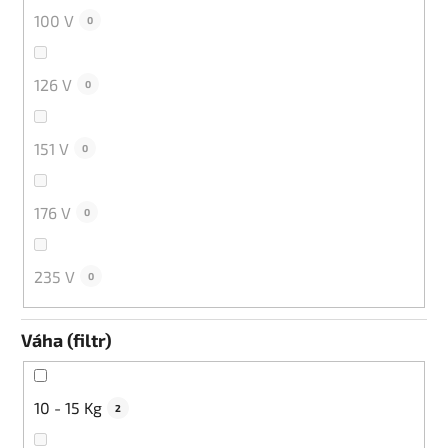
100 V
0
126 V
0
151 V
0
176 V
0
235 V
0
Váha (filtr)
10 - 15 Kg
2