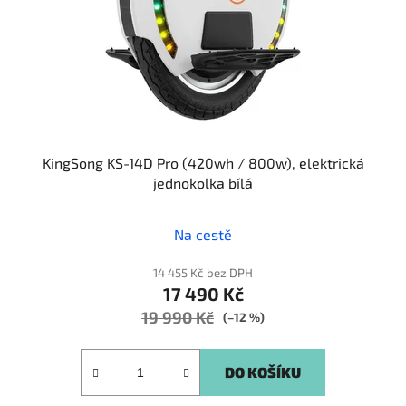
KingSong KS-14D Pro (420wh / 800w), elektrická
jednokolka bílá
Na cestě
14 455 Kč bez DPH
17 490 Kč
19 990 Kč
(–12 %)
DO KOŠÍKU