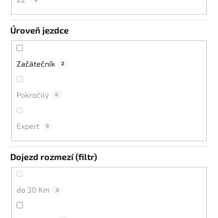
Úroveň jezdce
Začátečník
2
Pokročilý
0
Expert
0
Dojezd rozmezí (filtr)
do 30 Km
0