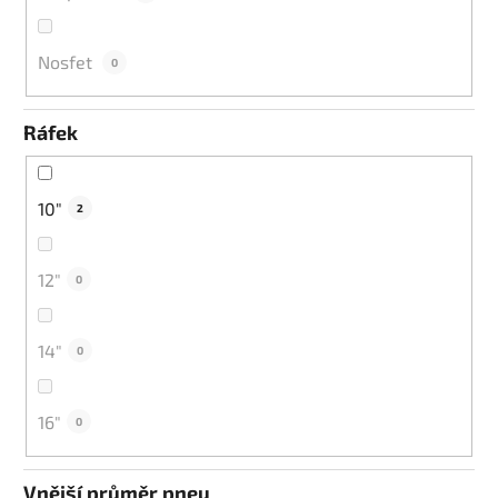
Nosfet
0
Ráfek
10"
2
12"
0
14"
0
16"
0
Vnější průměr pneu