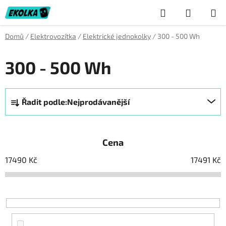
Přejít
Hledat
NÁKUP
na
obsah
KOŠÍK
Domů
/
Elektrovozítka
/
Elektrické jednokolky
/
300 - 500 Wh
300 - 500 Wh
Ř
Řadit podle:
Nejprodávanější
a
z
e
Cena
n
í
17490
Kč
17491
Kč
p
r
o
d
u