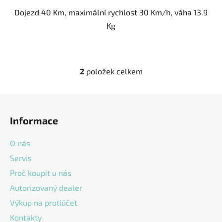
Dojezd 40 Km, maximální rychlost 30 Km/h, váha 13.9
Kg
2
položek celkem
O
v
l
Z
á
á
d
Informace
p
a
a
c
O nás
t
í
Servis
í
p
Proč koupit u nás
r
v
Autorizovaný dealer
k
Výkup na protiúčet
y
v
Kontakty