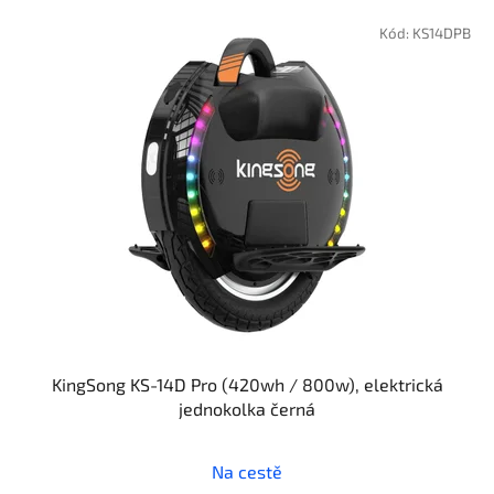
V
ý
Kód:
KS14DPB
p
i
s
p
r
o
d
u
k
t
ů
KingSong KS-14D Pro (420wh / 800w), elektrická
jednokolka černá
Na cestě