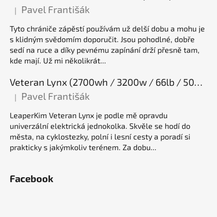
Pavel Františák
|
Hodnocení produktu je 5 z 5 hvězdiček.
Tyto chrániče zápěstí používám už delší dobu a mohu je
s klidným svědomím doporučit. Jsou pohodlné, dobře
sedí na ruce a díky pevnému zapínání drží přesně tam,
kde mají. Už mi několikrát...
Veteran Lynx (2700wh / 3200w / 66lb / 50E), elektrická jednokolka
Pavel Františák
|
Hodnocení produktu je 5 z 5 hvězdiček.
LeaperKim Veteran Lynx je podle mě opravdu
univerzální elektrická jednokolka. Skvěle se hodí do
města, na cyklostezky, polní i lesní cesty a poradí si
prakticky s jakýmkoliv terénem. Za dobu...
Facebook