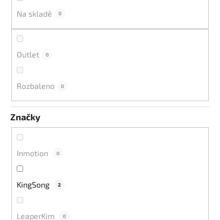
k
Na skladě
0
t
ů
Outlet
0
Rozbaleno
0
Značky
Inmotion
0
KingSong
2
LeaperKim
0