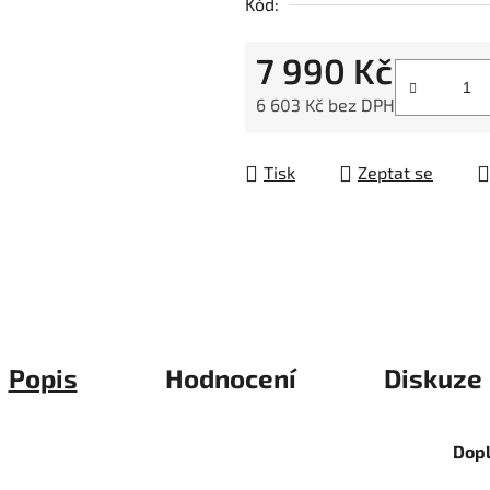
Kód:
z
5
7 990 Kč
hvězdiček.
6 603 Kč bez DPH
Měrná cena:
Tisk
Zeptat se
Popis
Hodnocení
Diskuze
Dop