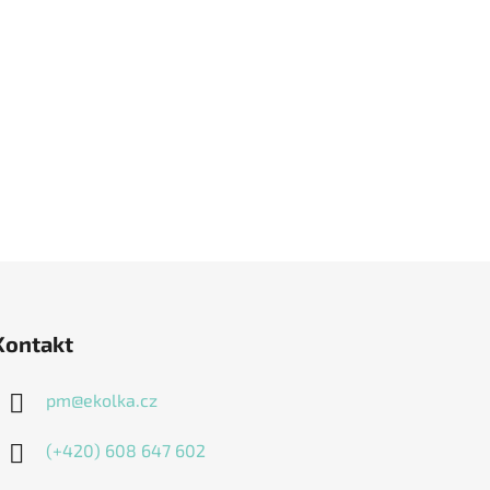
Kontakt
pm
@
ekolka.cz
(+420) 608 647 602