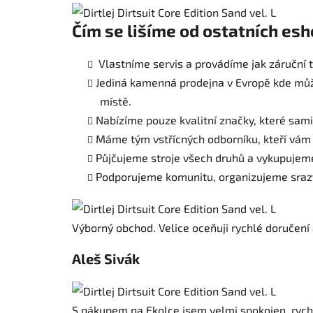
Čím se lišíme od ostatních esh
Vlastníme servis a provádíme jak záruční t
Jediná kamenná prodejna v Evropě kde můž
místě.
Nabízíme pouze kvalitní značky, které sam
Máme tým vstřícných odborníku, kteří vám
Půjčujeme stroje všech druhů a vykupujeme 
Podporujeme komunitu, organizujeme sraz
Výborný obchod. Velice oceňuji rychlé doručení 
Aleš Sivák
S nákupem na Ekolce jsem velmi spokojen, rych