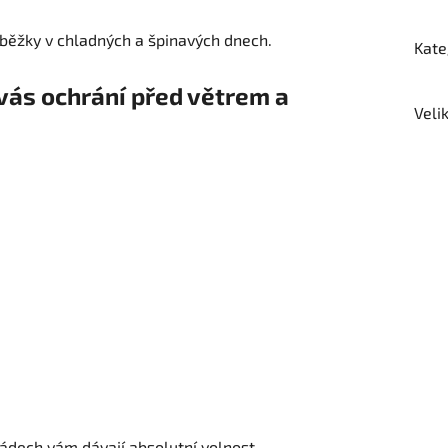
loběžky v chladných a špinavých dnech.
Kate
vás ochrání před větrem a
Veli
dech vám dávají absolutní volnost.