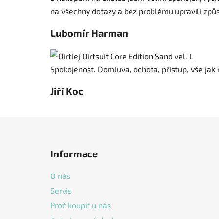
na všechny dotazy a bez problému upravili způ
Lubomír Harman
Spokojenost. Domluva, ochota, přístup, vše jak 
Jiří Koc
Z
á
Informace
p
a
O nás
t
Servis
í
Proč koupit u nás