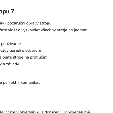
opu ?
ak i pozáruční opravy strojů.
ete vidět a vyzkoušet všechny stroje na jednom
i používáme
 vždy poradí s výběrem
ojeté stroje na protiúčet
y a závody
a perfektní komunikaci.
lé vyřízení objednávky a doručení. Odpověděli mě