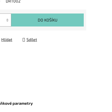
DRT002
DO KOŠÍKU
Hlídat
Sdílet
lňkové parametry