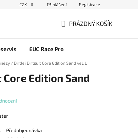
CZK
Přihlášení
Registrace
ační řád
Blog elektrovozítka
Obchodní podmínky
Pod
PRÁZDNÝ KOŠÍK
NÁKUPNÍ
KOŠÍK
servis
EUC Race Pro
inézy
/
Dirtlej Dirtsuit Core Edition Sand vel. L
it Core Edition Sand
dnocení
ster
Předobjednávka