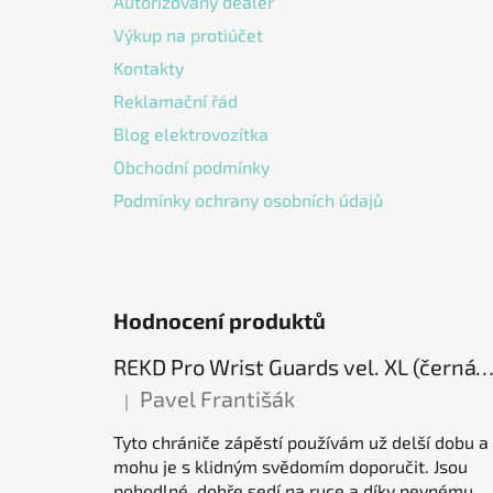
Autorizovaný dealer
Výkup na protiúčet
Kontakty
Reklamační řád
Blog elektrovozítka
Obchodní podmínky
Podmínky ochrany osobních údajů
Hodnocení produktů
REKD Pro Wrist Guards vel. XL (černá) chrániče záp
Pavel Františák
|
Hodnocení produktu je 5 z 5 hvězdiček.
Tyto chrániče zápěstí používám už delší dobu a
mohu je s klidným svědomím doporučit. Jsou
pohodlné, dobře sedí na ruce a díky pevnému