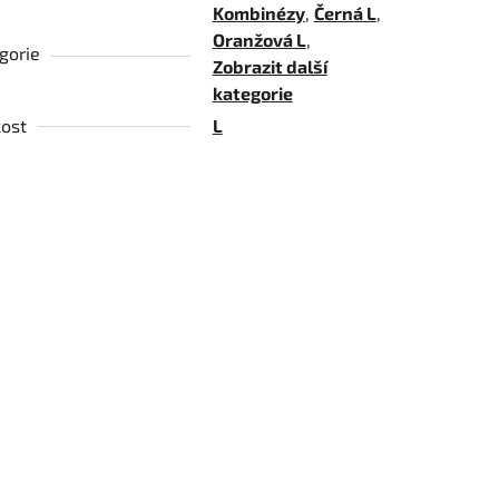
Kombinézy
,
Černá L
,
Oranžová L
,
gorie
Zobrazit další
kategorie
kost
L