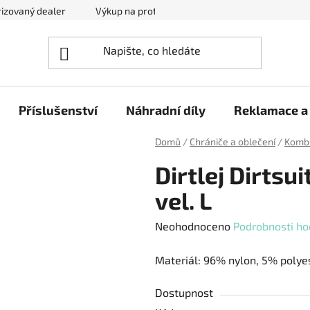
izovaný dealer
Výkup na protiúčet
Kontakty
Reklam
Příslušenství
Náhradní díly
Reklamace a 
Domů
/
Chrániče a oblečení
/
Komb
Dirtlej Dirtsu
vel. L
Průměrné
Neohodnoceno
Podrobnosti ho
hodnocení
Materiál: 96% nylon, 5% polye
produktu
je
Dostupnost
0,0