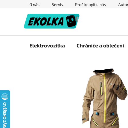
Přejít
O nás
Servis
Proč koupit u nás
Autor
na
obsah
Elektrovozítka
Chrániče a oblečení