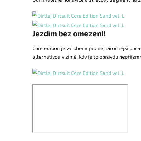
Jezdím bez omezeni!
Core edition je vyrobena pro nejnáročnější poč
alternativou v zimě, kdy je to opravdu nepříjem