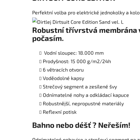
Perfektní volba pro elektrické jednokolky a ko
Robustní třívrstvá membrána 
počasím.
Vodní sloupec: 18.000 mm
Prodyšnost: 15 000 g/m2/24h
6 větracích otvoru
Voděodolné kapsy
Strečový segment a zesílené švy
Odnímatelné nohy a odkládací kapuce
Robustnější, nepropustné materiály
Reflexní potisk
Bahno nebo déšť ? Neřeším!
Odnímatelné nohavice a strečový segment na zá