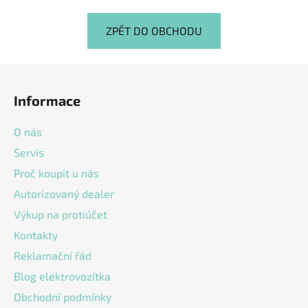
ZPĚT DO OBCHODU
Z
á
Informace
p
a
O nás
t
Servis
í
Proč koupit u nás
Autorizovaný dealer
Výkup na protiúčet
Kontakty
Reklamační řád
Blog elektrovozítka
Obchodní podmínky