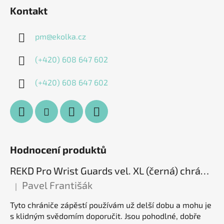
Kontakt
pm
@
ekolka.cz
(+420) 608 647 602
(+420) 608 647 602
Hodnocení produktů
REKD Pro Wrist Guards vel. XL (černá) chrániče zápěstí
Pavel Františák
|
Hodnocení produktu je 5 z 5 hvězdiček.
Tyto chrániče zápěstí používám už delší dobu a mohu je
s klidným svědomím doporučit. Jsou pohodlné, dobře