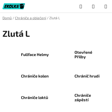
Přejít
Hledat
NÁKUP
na
obsah
KOŠÍK
Domů
/
Chrániče a oblečení
/
Zlutá L
Zlutá L
Otevřené
Fullface Helmy
Přilby
Chrániče kolen
Chránič hrudi
Chrániče
Chrániče loktů
zápěstí