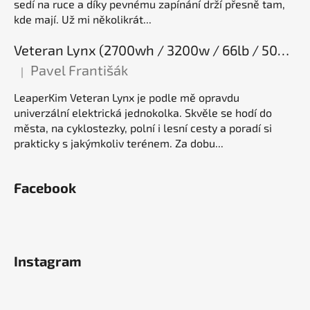
sedí na ruce a díky pevnému zapínání drží přesně tam,
kde mají. Už mi několikrát...
Veteran Lynx (2700wh / 3200w / 66lb / 50E), elektrická jednokolka
Pavel Františák
|
Hodnocení produktu je 5 z 5 hvězdiček.
LeaperKim Veteran Lynx je podle mě opravdu
univerzální elektrická jednokolka. Skvěle se hodí do
města, na cyklostezky, polní i lesní cesty a poradí si
prakticky s jakýmkoliv terénem. Za dobu...
Facebook
Instagram