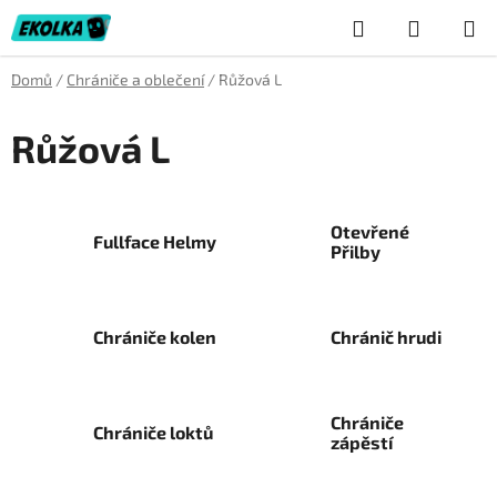
Přejít
Hledat
NÁKUP
na
obsah
KOŠÍK
Domů
/
Chrániče a oblečení
/
Růžová L
Růžová L
Otevřené
Fullface Helmy
Přilby
Chrániče kolen
Chránič hrudi
Chrániče
Chrániče loktů
zápěstí