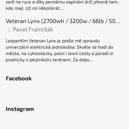
sedí na ruce a díky pevnému zapínání drží přesně tam,
kde mají. Už mi několikrát...
Veteran Lynx (2700wh / 3200w / 66lb / 50E), elektrická jednokolka
Pavel Františák
|
Hodnocení produktu je 5 z 5 hvězdiček.
LeaperKim Veteran Lynx je podle mě opravdu
univerzální elektrická jednokolka. Skvěle se hodí do
města, na cyklostezky, polní i lesní cesty a poradí si
prakticky s jakýmkoliv terénem. Za dobu...
Facebook
Instagram