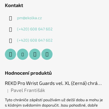
Kontakt
pm
@
ekolka.cz
(+420) 608 647 602
(+420) 608 647 602
Hodnocení produktů
REKD Pro Wrist Guards vel. XL (černá) chrániče zápěstí
Pavel Františák
|
Hodnocení produktu je 5 z 5 hvězdiček.
Tyto chrániče zápěstí používám už delší dobu a mohu je
s klidným svědomím doporučit. Jsou pohodlné, dobře