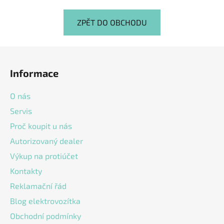
ZPĚT DO OBCHODU
Z
á
Informace
p
a
O nás
t
Servis
í
Proč koupit u nás
Autorizovaný dealer
Výkup na protiúčet
Kontakty
Reklamační řád
Blog elektrovozítka
Obchodní podmínky