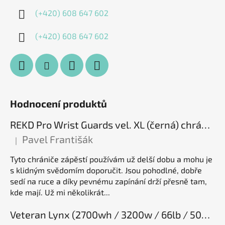
(+420) 608 647 602
(+420) 608 647 602
Hodnocení produktů
REKD Pro Wrist Guards vel. XL (černá) chrániče zápěstí
Pavel Františák
|
Hodnocení produktu je 5 z 5 hvězdiček.
Tyto chrániče zápěstí používám už delší dobu a mohu je
s klidným svědomím doporučit. Jsou pohodlné, dobře
sedí na ruce a díky pevnému zapínání drží přesně tam,
kde mají. Už mi několikrát...
Veteran Lynx (2700wh / 3200w / 66lb / 50E), elektrická jednokolka