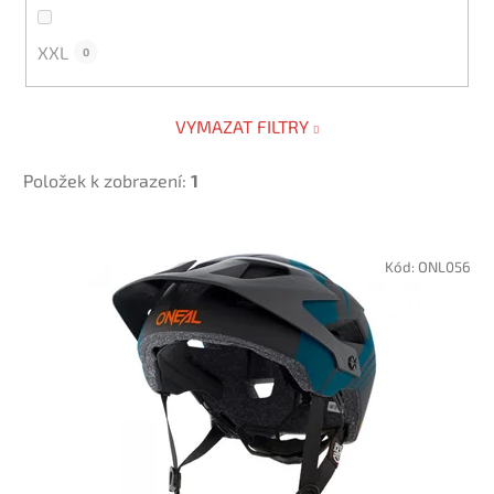
XXL
0
VYMAZAT FILTRY
Položek k zobrazení:
1
V
ý
Kód:
ONL056
p
i
s
p
r
o
d