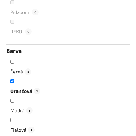
Pidzoom
0
REKD
0
Barva
Černá
3
Oranžová
1
Modrá
1
Fialová
1