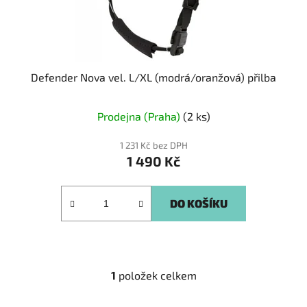
u
k
t
ů
Defender Nova vel. L/XL (modrá/oranžová) přilba
Prodejna (Praha)
(2 ks)
1 231 Kč bez DPH
1 490 Kč
DO KOŠÍKU
1
položek celkem
O
v