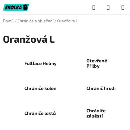
Přejít
Hledat
NÁKUP
na
obsah
KOŠÍK
Domů
/
Chrániče a oblečení
/
Oranžová L
Oranžová L
Otevřené
Fullface Helmy
Přilby
Chrániče kolen
Chránič hrudi
Chrániče
Chrániče loktů
zápěstí