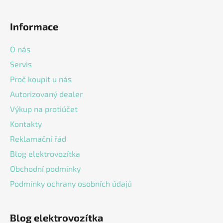
l
Z
á
á
d
Informace
p
a
a
c
O nás
t
í
Servis
í
p
Proč koupit u nás
r
v
Autorizovaný dealer
k
Výkup na protiúčet
y
v
Kontakty
ý
Reklamační řád
p
Blog elektrovozítka
i
s
Obchodní podmínky
u
Podmínky ochrany osobních údajů
Blog elektrovozítka