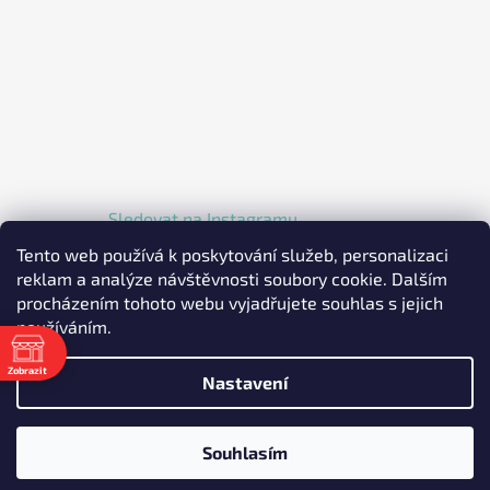
Sledovat na Instagramu
Tento web používá k poskytování služeb, personalizaci
reklam a analýze návštěvnosti soubory cookie. Dalším
procházením tohoto webu vyjadřujete souhlas s jejich
používáním.
Zobrazit
Nastavení
Vytvořil Shoptet
Copyright 2026
EKOLKA.CZ - Elektrické jednokolky a
Souhlasím
koloběžky
. Všechna práva vyhrazena.
Upravit nastavení
cookies