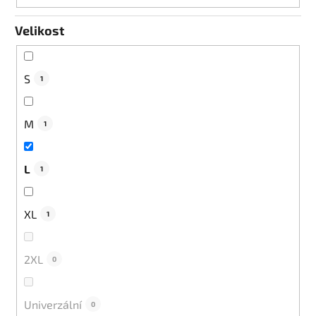
Velikost
S
1
M
1
L
1
XL
1
2XL
0
Univerzální
0