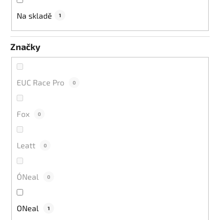
u
k
Na skladě
1
t
ů
Značky
EUC Race Pro
0
Fox
0
Leatt
0
O´Neal
0
ONeal
1