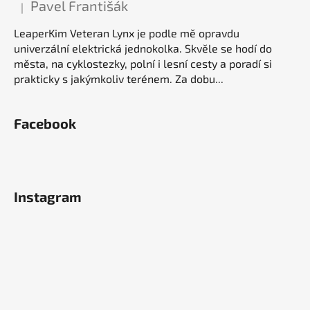
Pavel Františák
|
Hodnocení produktu je 5 z 5 hvězdiček.
LeaperKim Veteran Lynx je podle mě opravdu
univerzální elektrická jednokolka. Skvěle se hodí do
města, na cyklostezky, polní i lesní cesty a poradí si
prakticky s jakýmkoliv terénem. Za dobu...
Facebook
Instagram