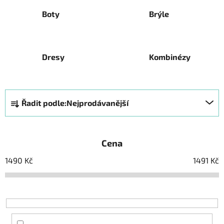
Boty
Brýle
Dresy
Kombinézy
Ř
Řadit podle:
Nejprodávanější
a
z
e
Cena
n
í
1490
Kč
1491
Kč
p
r
o
d