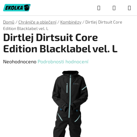
Přejít
Hledat
NÁKUP
na
obsah
KOŠÍK
Domů
/
Chrániče a oblečení
/
Kombinézy
/
Dirtlej Dirtsuit Core
Edition Blacklabel vel. L
Dirtlej Dirtsuit Core
Edition Blacklabel vel. L
Průměrné
Neohodnoceno
Podrobnosti hodnocení
hodnocení
produktu
je
0,0
z
5
hvězdiček.