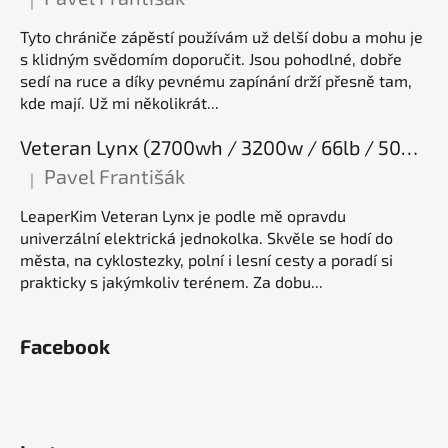
|
Hodnocení produktu je 5 z 5 hvězdiček.
Tyto chrániče zápěstí používám už delší dobu a mohu je
s klidným svědomím doporučit. Jsou pohodlné, dobře
sedí na ruce a díky pevnému zapínání drží přesně tam,
kde mají. Už mi několikrát...
Veteran Lynx (2700wh / 3200w / 66lb / 50E), elektrická jednokolka
Pavel Františák
|
Hodnocení produktu je 5 z 5 hvězdiček.
LeaperKim Veteran Lynx je podle mě opravdu
univerzální elektrická jednokolka. Skvěle se hodí do
města, na cyklostezky, polní i lesní cesty a poradí si
prakticky s jakýmkoliv terénem. Za dobu...
Facebook