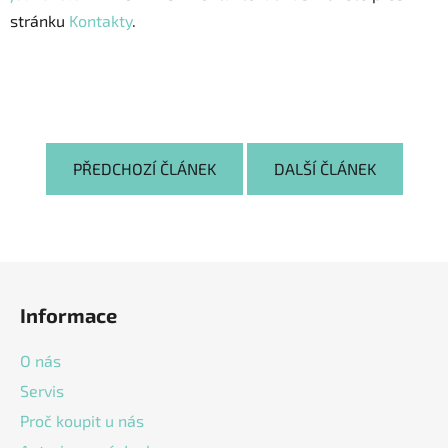
stránku
Kontakty
.
PŘEDCHOZÍ ČLÁNEK
DALŠÍ ČLÁNEK
Z
á
Informace
p
a
O nás
t
Servis
í
Proč koupit u nás