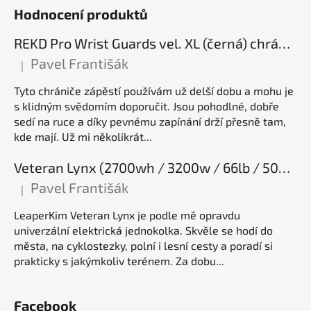
Hodnocení produktů
REKD Pro Wrist Guards vel. XL (černá) chrániče zápěstí
Pavel Františák
|
Hodnocení produktu je 5 z 5 hvězdiček.
Tyto chrániče zápěstí používám už delší dobu a mohu je
s klidným svědomím doporučit. Jsou pohodlné, dobře
sedí na ruce a díky pevnému zapínání drží přesně tam,
kde mají. Už mi několikrát...
Veteran Lynx (2700wh / 3200w / 66lb / 50E), elektrická jednokolka
Pavel Františák
|
Hodnocení produktu je 5 z 5 hvězdiček.
LeaperKim Veteran Lynx je podle mě opravdu
univerzální elektrická jednokolka. Skvěle se hodí do
města, na cyklostezky, polní i lesní cesty a poradí si
prakticky s jakýmkoliv terénem. Za dobu...
Facebook