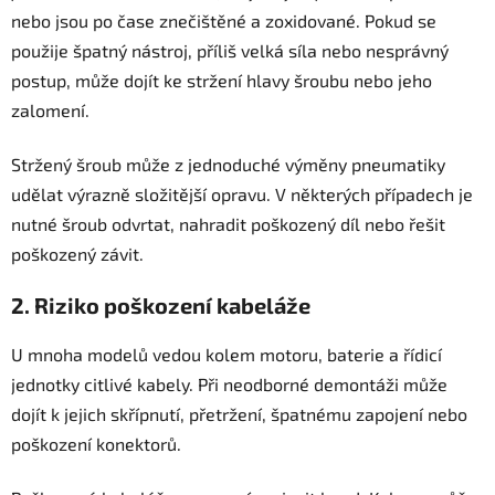
nebo jsou po čase znečištěné a zoxidované. Pokud se
použije špatný nástroj, příliš velká síla nebo nesprávný
postup, může dojít ke stržení hlavy šroubu nebo jeho
zalomení.
Stržený šroub může z jednoduché výměny pneumatiky
udělat výrazně složitější opravu. V některých případech je
nutné šroub odvrtat, nahradit poškozený díl nebo řešit
poškozený závit.
2. Riziko poškození kabeláže
U mnoha modelů vedou kolem motoru, baterie a řídicí
jednotky citlivé kabely. Při neodborné demontáži může
dojít k jejich skřípnutí, přetržení, špatnému zapojení nebo
poškození konektorů.