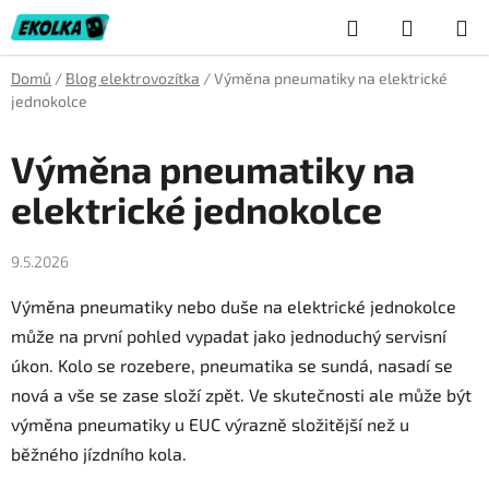
Přejít
Hledat
NÁKUP
na
obsah
KOŠÍK
Domů
/
Blog elektrovozítka
/
Výměna pneumatiky na elektrické
jednokolce
Výměna pneumatiky na
elektrické jednokolce
9.5.2026
Výměna pneumatiky nebo duše na elektrické jednokolce
může na první pohled vypadat jako jednoduchý servisní
úkon. Kolo se rozebere, pneumatika se sundá, nasadí se
nová a vše se zase složí zpět. Ve skutečnosti ale může být
výměna pneumatiky u EUC výrazně složitější než u
běžného jízdního kola.