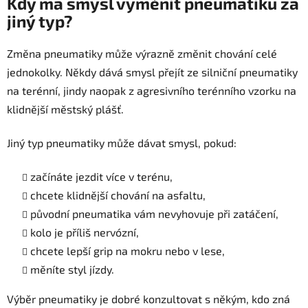
Kdy má smysl vyměnit pneumatiku za
jiný typ?
Změna pneumatiky může výrazně změnit chování celé
jednokolky. Někdy dává smysl přejít ze silniční pneumatiky
na terénní, jindy naopak z agresivního terénního vzorku na
klidnější městský plášť.
Jiný typ pneumatiky může dávat smysl, pokud:
začínáte jezdit více v terénu,
chcete klidnější chování na asfaltu,
původní pneumatika vám nevyhovuje při zatáčení,
kolo je příliš nervózní,
chcete lepší grip na mokru nebo v lese,
měníte styl jízdy.
Výběr pneumatiky je dobré konzultovat s někým, kdo zná