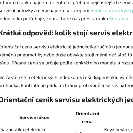
V tomto článku najdete orientační přehled nejčastějších servis
servisní položky a ceny najdete v kategorii
Servis elektrických
jednokolka potřebuje, kontaktujte nás přes stránku
Kontakty
.
Krátká odpověď: kolik stojí servis elekt
Orientační cena servisu elektrické jednokolky začíná u jednod
Výměna pneumatiky nebo duše obvykle stojí méně než složitá 
pádu. Přesná cena se určuje podle konkrétního modelu a rozs
Nejčastěji se u elektrických jednokolek řeší diagnostika, vým
prohlídka, kontrola po pádu, ochrana proti vodě a servis bateri
Orientační ceník servisu elektrických j
Orientační
Servisní úkon
cena
Diagnostika elektrické
Když nevíte, 