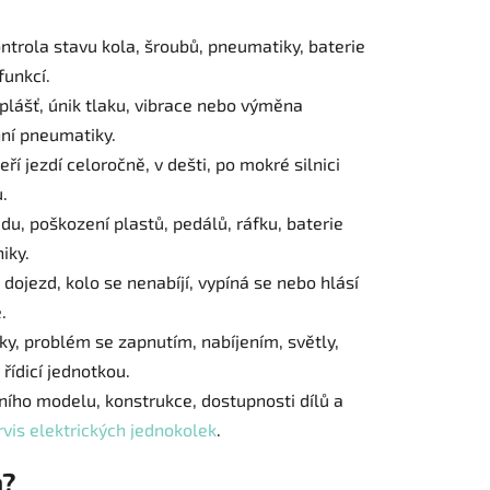
ntrola stavu kola, šroubů, pneumatiky, baterie
funkcí.
 plášť, únik tlaku, vibrace nebo výměna
nní pneumatiky.
eří jezdí celoročně, v dešti, po mokré silnici
.
du, poškození plastů, pedálů, ráfku, baterie
iky.
l dojezd, kolo se nenabíjí, vypíná se nebo hlásí
.
y, problém se zapnutím, nabíjením, světly,
řídicí jednotkou.
ího modelu, konstrukce, dostupnosti dílů a
rvis elektrických jednokolek
.
m?