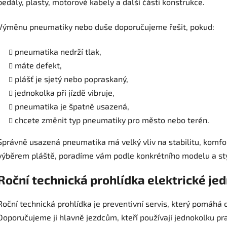
pedály, plasty, motorové kabely a další části konstrukce.
Výměnu pneumatiky nebo duše doporučujeme řešit, pokud:
pneumatika nedrží tlak,
máte defekt,
plášť je sjetý nebo popraskaný,
jednokolka při jízdě vibruje,
pneumatika je špatně usazená,
chcete změnit typ pneumatiky pro město nebo terén.
Správně usazená pneumatika má velký vliv na stabilitu, komfort 
výběrem pláště, poradíme vám podle konkrétního modelu a styl
Roční technická prohlídka elektrické je
Roční technická prohlídka je preventivní servis, který pomáhá o
Doporučujeme ji hlavně jezdcům, kteří používají jednokolku prav