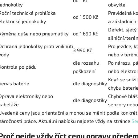
od 1 Kč
jednokolky
obvykle.
Roční technická prohlídka
Pravidelná ko
od 1 500 Kč
elektrické jednokolky
a základních 
Defekt, sjetý
Výměna duše nebo pneumatiky
od 1 690 Kč
silniční/teré
Ochrana jednokolky proti vniknutí
Pro jezdce, kt
3 990 Kč
vody
nebo v terénu
dle rozsahu
Po nárazu, pá
Kontrola po pádu
poškození
nebo elektron
Když se sníži
Servis baterie
dle diagnostiky
chybu baterie
Oprava elektroniky nebo
Chybové hlášk
dle diagnostiky
kabeláže
senzory nebo 
Uvedené ceny jsou orientační a mohou se měnit podle konkrétn
náročnosti práce. Aktuální nabídku najdete vždy na stránce
Se
Proč nejde vždy říct cenu opravy přede