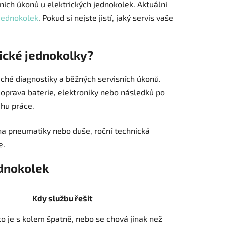
ních úkonů u elektrických jednokolek. Aktuální
 jednokolek
. Pokud si nejste jistí, jaký servis vaše
rické jednokolky?
uché diagnostiky a běžných servisních úkonů.
oprava baterie, elektroniky nebo následků po
ahu práce.
ěna pneumatiky nebo duše, roční technická
e.
ednokolek
Kdy službu řešit
co je s kolem špatně, nebo se chová jinak než