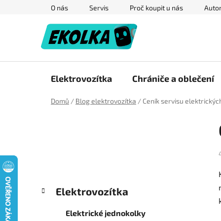
Přejít
O nás
Servis
Proč koupit u nás
Autor
na
obsah
Elektrovozítka
Chrániče a oblečení
Domů
/
Blog elektrovozítka
/
Ceník servisu elektrický
P
o
s
t
r
a
K
Přeskočit
Elektrovozítka
n
a
kategorie
n
t
Elektrické jednokolky
e
í