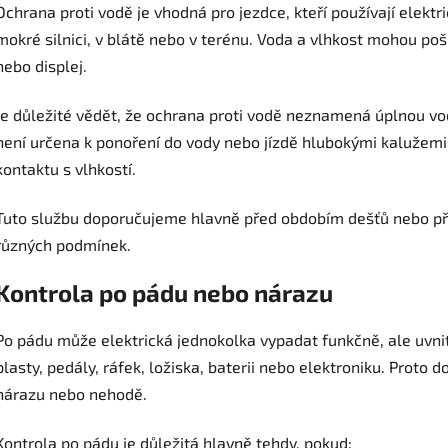
Ochrana proti vodě je vhodná pro jezdce, kteří používají elektri
mokré silnici, v blátě nebo v terénu. Voda a vlhkost mohou poško
nebo displej.
Je důležité vědět, že ochrana proti vodě neznamená úplnou vo
není určena k ponoření do vody nebo jízdě hlubokými kalužemi. 
kontaktu s vlhkostí.
Tuto službu doporučujeme hlavně před obdobím dešťů nebo pře
různých podmínek.
Kontrola po pádu nebo nárazu
Po pádu může elektrická jednokolka vypadat funkčně, ale uvni
plasty, pedály, ráfek, ložiska, baterii nebo elektroniku. Proto
nárazu nebo nehodě.
Kontrola po pádu je důležitá hlavně tehdy, pokud: