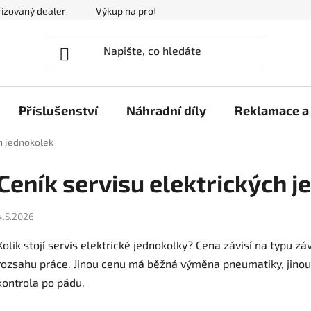
izovaný dealer
Výkup na protiúčet
Kontakty
Reklam
Příslušenství
Náhradní díly
Reklamace a 
ch jednokolek
Ceník servisu elektrických 
4.5.2026
Kolik stojí servis elektrické jednokolky? Cena závisí na typu z
rozsahu práce. Jinou cenu má běžná výměna pneumatiky, jinou 
kontrola po pádu.