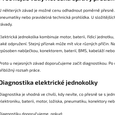
U některých závad je možné cenu odhadnout poměrně přesně.
pneumatiky nebo pravidelná technická prohlídka. U složitějších
závady.
Elektrická jednokolka kombinuje motor, baterii, řídicí jednotku
také odpružení. Stejný příznak může mít více různých příčin. 
způsoben nabíječkou, konektorem, baterií, BMS, kabeláží nebo
Proto u nejasných závad doporučujeme začít diagnostikou. Po di
přibližný rozsah práce.
Diagnostika elektrické jednokolky
Diagnostika je vhodná ve chvíli, kdy nevíte, co přesně se s je
elektroniku, baterii, motor, ložiska, pneumatiku, konektory ne
Diagnostiku doporučujeme, pokud: