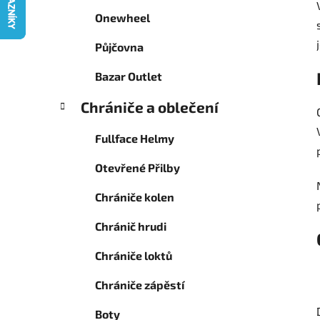
g
p
Onewheel
o
a
r
Půjčovna
n
i
e
e
Bazar Outlet
l
Chrániče a oblečení
Fullface Helmy
Otevřené Přilby
Chrániče kolen
Chránič hrudi
Chrániče loktů
Chrániče zápěstí
Boty