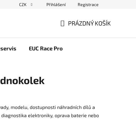
CZK
Přihlášení
Registrace
ační řád
Blog elektrovozítka
Obchodní podmínky
Pod
PRÁZDNÝ KOŠÍK
NÁKUPNÍ
KOŠÍK
servis
EUC Race Pro
jednokolek
ávady, modelu, dostupnosti náhradních dílů a
diagnostika elektroniky, oprava baterie nebo