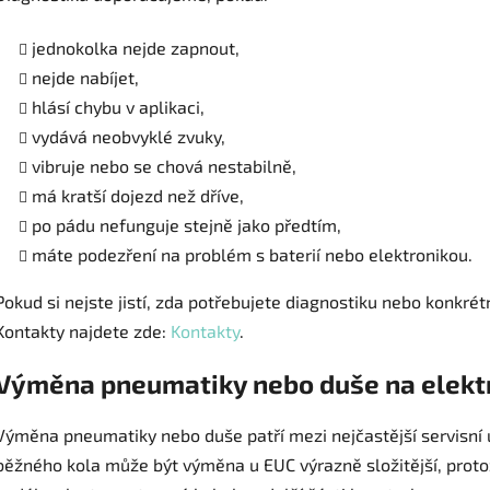
jednokolka nejde zapnout,
nejde nabíjet,
hlásí chybu v aplikaci,
vydává neobvyklé zvuky,
vibruje nebo se chová nestabilně,
má kratší dojezd než dříve,
po pádu nefunguje stejně jako předtím,
máte podezření na problém s baterií nebo elektronikou.
Pokud si nejste jistí, zda potřebujete diagnostiku nebo konkrét
Kontakty najdete zde:
Kontakty
.
Výměna pneumatiky nebo duše na elektr
Výměna pneumatiky nebo duše patří mezi nejčastější servisní ú
běžného kola může být výměna u EUC výrazně složitější, proto