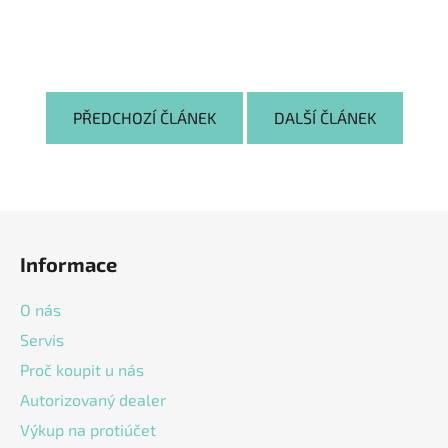
PŘEDCHOZÍ ČLÁNEK
DALŠÍ ČLÁNEK
Z
á
Informace
p
a
O nás
t
Servis
í
Proč koupit u nás
Autorizovaný dealer
Výkup na protiúčet