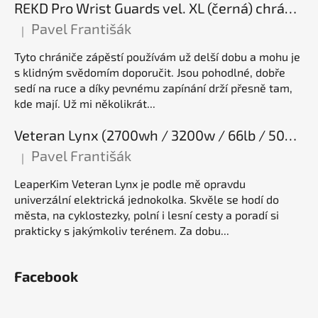
REKD Pro Wrist Guards vel. XL (černá) chrániče zápěstí
Pavel Františák
|
Hodnocení produktu je 5 z 5 hvězdiček.
Tyto chrániče zápěstí používám už delší dobu a mohu je
s klidným svědomím doporučit. Jsou pohodlné, dobře
sedí na ruce a díky pevnému zapínání drží přesně tam,
kde mají. Už mi několikrát...
Veteran Lynx (2700wh / 3200w / 66lb / 50E), elektrická jednokolka
Pavel Františák
|
Hodnocení produktu je 5 z 5 hvězdiček.
LeaperKim Veteran Lynx je podle mě opravdu
univerzální elektrická jednokolka. Skvěle se hodí do
města, na cyklostezky, polní i lesní cesty a poradí si
prakticky s jakýmkoliv terénem. Za dobu...
Facebook