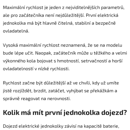
Maximální rychlost je jeden z nejviditelnějších parametrů,
ale pro začátečníka není nejdůležitější. První elektrická
jednokolka má být hlavně čitelná, stabilní a bezpečně
ovladatelná.
Vysoká maximální rychlost neznamená, že se na modelu
bude lépe učit. Naopak, začátečník může u těžkého a velmi
výkonného kola bojovat s hmotností, setrvačností a horší
ovladatelností v nízké rychlosti.
Rychlost začne být důležitější až ve chvíli, kdy už umíte
jistě rozjíždět, brzdit, zatáčet, vyhýbat se překážkám a
správně reagovat na nerovnosti.
Kolik má mít první jednokolka dojezd?
Dojezd elektrické jednokolky závisí na kapacitě baterie,