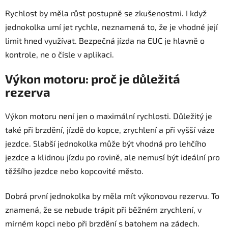
Rychlost by měla růst postupně se zkušenostmi. I když
jednokolka umí jet rychle, neznamená to, že je vhodné její
limit hned využívat. Bezpečná jízda na EUC je hlavně o
kontrole, ne o čísle v aplikaci.
Výkon motoru: proč je důležitá
rezerva
Výkon motoru není jen o maximální rychlosti. Důležitý je
také při brzdění, jízdě do kopce, zrychlení a při vyšší váze
jezdce. Slabší jednokolka může být vhodná pro lehčího
jezdce a klidnou jízdu po rovině, ale nemusí být ideální pro
těžšího jezdce nebo kopcovité město.
Dobrá první jednokolka by měla mít výkonovou rezervu. To
znamená, že se nebude trápit při běžném zrychlení, v
mírném kopci nebo při brzdění s batohem na zádech.