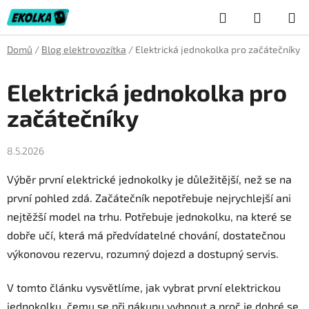
Přejít
Hledat
NÁKUP
na
obsah
KOŠÍK
Domů
/
Blog elektrovozítka
/
Elektrická jednokolka pro začátečníky
Elektrická jednokolka pro
začátečníky
8.5.2026
Výběr první elektrické jednokolky je důležitější, než se na
první pohled zdá. Začátečník nepotřebuje nejrychlejší ani
nejtěžší model na trhu. Potřebuje jednokolku, na které se
dobře učí, která má předvídatelné chování, dostatečnou
výkonovou rezervu, rozumný dojezd a dostupný servis.
V tomto článku vysvětlíme, jak vybrat první elektrickou
jednokolku, čemu se při nákupu vyhnout a proč je dobré se