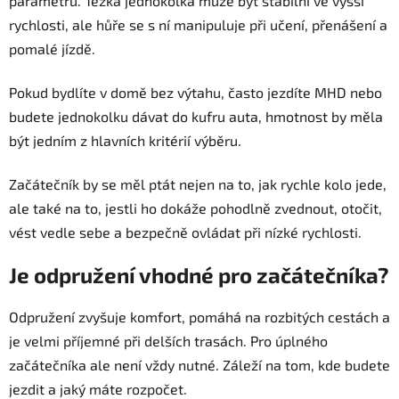
parametrů. Těžká jednokolka může být stabilní ve vyšší
rychlosti, ale hůře se s ní manipuluje při učení, přenášení a
pomalé jízdě.
Pokud bydlíte v domě bez výtahu, často jezdíte MHD nebo
budete jednokolku dávat do kufru auta, hmotnost by měla
být jedním z hlavních kritérií výběru.
Začátečník by se měl ptát nejen na to, jak rychle kolo jede,
ale také na to, jestli ho dokáže pohodlně zvednout, otočit,
vést vedle sebe a bezpečně ovládat při nízké rychlosti.
Je odpružení vhodné pro začátečníka?
Odpružení zvyšuje komfort, pomáhá na rozbitých cestách a
je velmi příjemné při delších trasách. Pro úplného
začátečníka ale není vždy nutné. Záleží na tom, kde budete
jezdit a jaký máte rozpočet.