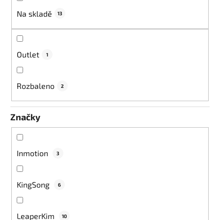
k
Na skladě
13
t
ů
Outlet
1
Rozbaleno
2
Značky
Inmotion
3
KingSong
6
LeaperKim
10