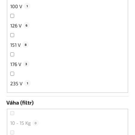
100 V
1
126 V
6
151 V
8
176 V
3
235 V
1
Váha (filtr)
10 - 15 Kg
0