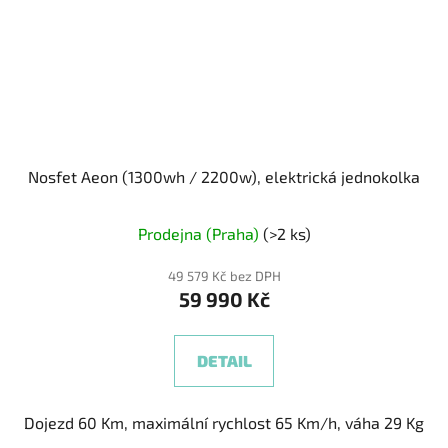
Nosfet Aeon (1300wh / 2200w), elektrická jednokolka
Průměrné
Prodejna (Praha)
(>2 ks)
hodnocení
produktu
49 579 Kč bez DPH
59 990 Kč
je
5,0
z
DETAIL
5
hvězdiček.
Dojezd 60 Km, maximální rychlost 65 Km/h, váha 29 Kg