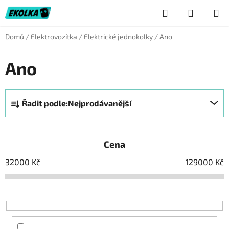
Přejít
Hledat
NÁKUP
na
obsah
KOŠÍK
Domů
/
Elektrovozítka
/
Elektrické jednokolky
/
Ano
Ano
Ř
Řadit podle:
Nejprodávanější
a
z
e
Cena
n
í
32000
Kč
129000
Kč
p
r
o
d
u