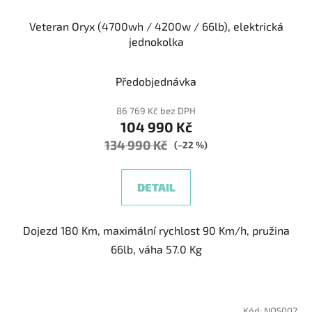
Veteran Oryx (4700wh / 4200w / 66lb), elektrická
jednokolka
Průměrné
Předobjednávka
hodnocení
produktu
86 769 Kč bez DPH
104 990 Kč
je
134 990 Kč
5,0
(–22 %)
z
5
DETAIL
hvězdiček.
Dojezd 180 Km, maximální rychlost 90 Km/h, pružina
66lb, váha 57.0 Kg
Kód:
NOS002