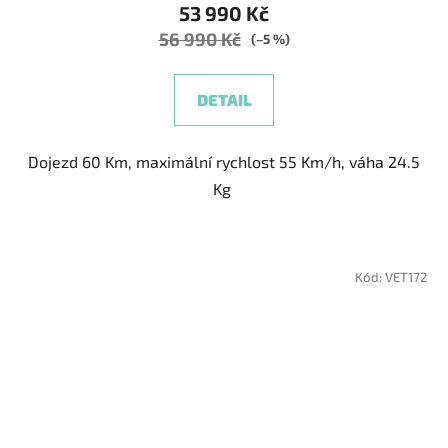
53 990 Kč
je
56 990 Kč
5,0
(–5 %)
z
5
DETAIL
hvězdiček.
Dojezd 60 Km, maximální rychlost 55 Km/h, váha 24.5
Kg
Kód:
VET172