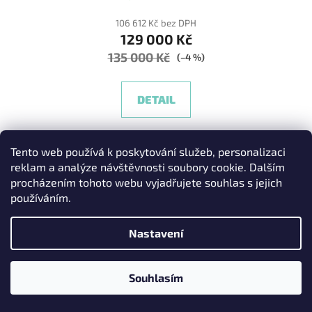
106 612 Kč bez DPH
129 000 Kč
135 000 Kč
(–4 %)
DETAIL
Dojezd 150 Km, maximální rychlost 150 Km/h, váha 51
Tento web používá k poskytování služeb, personalizaci
Kg
reklam a analýze návštěvnosti soubory cookie. Dalším
procházením tohoto webu vyjadřujete souhlas s jejich
používáním.
Kód:
KS22PL
Nastavení
Souhlasím