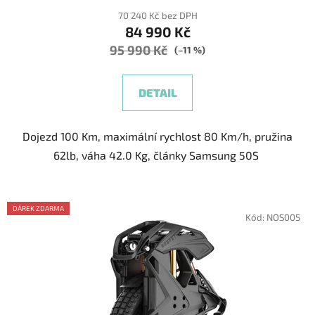
70 240 Kč bez DPH
84 990 Kč
95 990 Kč
(–11 %)
DETAIL
Dojezd 100 Km, maximální rychlost 80 Km/h, pružina
62lb, váha 42.0 Kg, články Samsung 50S
DÁREK ZDARMA
Kód:
NOS005