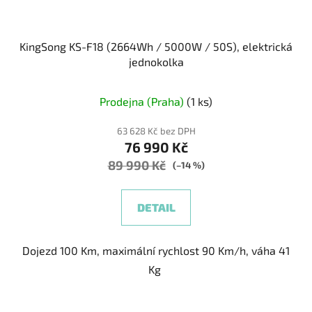
KingSong KS-F18 (2664Wh / 5000W / 50S), elektrická
jednokolka
Prodejna (Praha)
(1 ks)
63 628 Kč bez DPH
76 990 Kč
89 990 Kč
(–14 %)
DETAIL
Dojezd 100 Km, maximální rychlost 90 Km/h, váha 41
Kg