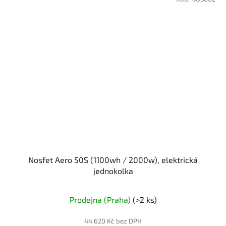
Nosfet Aero 50S (1100wh / 2000w), elektrická
jednokolka
Průměrné
Prodejna (Praha)
(>2 ks)
hodnocení
produktu
44 620 Kč bez DPH