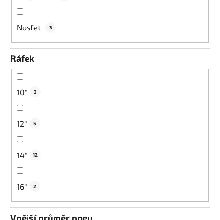
Nosfet
3
Ráfek
10"
3
12"
5
14"
12
16"
2
Vnější průměr pneu