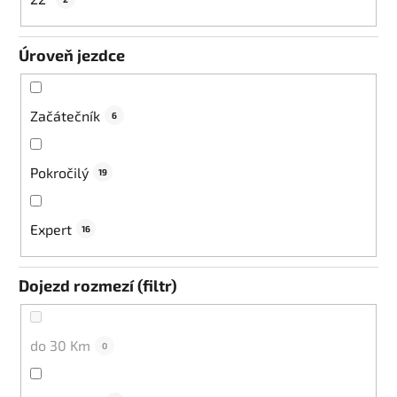
Úroveň jezdce
Začátečník
6
Pokročilý
19
Expert
16
Dojezd rozmezí (filtr)
do 30 Km
0