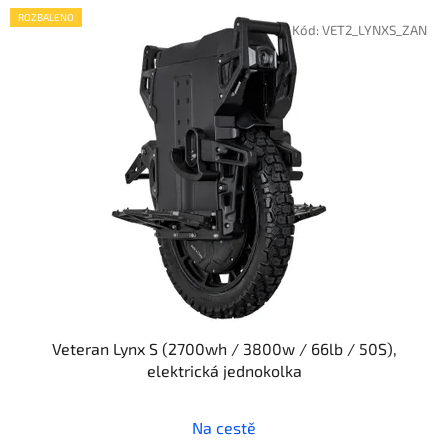
V
ROZBALENO
ý
Kód:
VET2_LYNXS_ZAN
p
i
s
p
r
o
d
u
k
t
ů
Veteran Lynx S (2700wh / 3800w / 66lb / 50S),
elektrická jednokolka
Na cestě