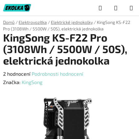
Přejít
Hledat
NÁKUP
na
obsah
KOŠÍK
Domů
/
Elektrovozítka
/
Elektrické jednokolky
/
KingSong KS-F22
Pro (3108Wh / 5500W / 50S), elektrická jednokolka
KingSong KS-F22 Pro
(3108Wh / 5500W / 50S),
elektrická jednokolka
Průměrné
2 hodnocení
Podrobnosti hodnocení
hodnocení
Značka:
KingSong
produktu
je
5,0
z
5
hvězdiček.