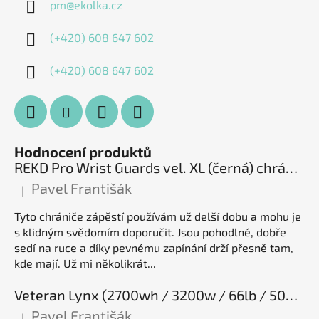
pm
@
ekolka.cz
(+420) 608 647 602
(+420) 608 647 602
Hodnocení produktů
REKD Pro Wrist Guards vel. XL (černá) chrániče zápěstí
Pavel Františák
|
Hodnocení produktu je 5 z 5 hvězdiček.
Tyto chrániče zápěstí používám už delší dobu a mohu je
s klidným svědomím doporučit. Jsou pohodlné, dobře
sedí na ruce a díky pevnému zapínání drží přesně tam,
kde mají. Už mi několikrát...
Veteran Lynx (2700wh / 3200w / 66lb / 50E), elektrická jednokolka
Pavel Františák
|