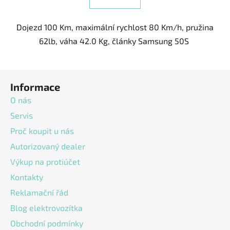
Dojezd 100 Km, maximální rychlost 80 Km/h, pružina
62lb, váha 42.0 Kg, články Samsung 50S
Z
Informace
á
p
O nás
a
Servis
t
Proč koupit u nás
í
Autorizovaný dealer
Výkup na protiúčet
Kontakty
Reklamační řád
Blog elektrovozítka
Obchodní podmínky