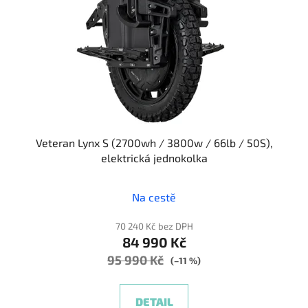
Veteran Lynx S (2700wh / 3800w / 66lb / 50S),
elektrická jednokolka
Na cestě
70 240 Kč bez DPH
84 990 Kč
95 990 Kč
(–11 %)
DETAIL