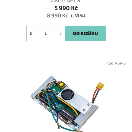
4 950 Kč bez DPH
5 990 Kč
8 990 Kč
(–33 %)
DO KOŠÍKU
Kód:
KS146