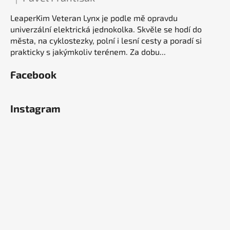
Hodnocení produktu je 5 z 5 hvězdiček.
LeaperKim Veteran Lynx je podle mě opravdu
univerzální elektrická jednokolka. Skvěle se hodí do
města, na cyklostezky, polní i lesní cesty a poradí si
prakticky s jakýmkoliv terénem. Za dobu...
Facebook
Instagram