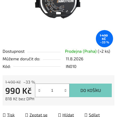
1 490
KČ
–33 %
Dostupnost
Prodejna (Praha)
(>2 ks)
Můžeme doručit do:
11.8.2026
Kód:
IN010
1 490 Kč
–33 %
990 Kč
DO KOŠÍKU
818 Kč bez DPH
Měrná cena:
Tisk
Zeptat se
Hlídat
Sdílet