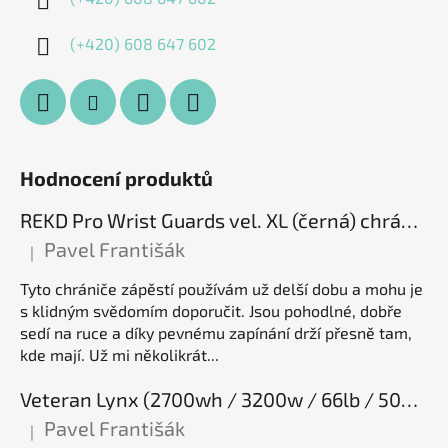
(+420) 608 647 602
Hodnocení produktů
REKD Pro Wrist Guards vel. XL (černá) chrániče zápěstí
Pavel Františák
|
Hodnocení produktu je 5 z 5 hvězdiček.
Tyto chrániče zápěstí používám už delší dobu a mohu je
s klidným svědomím doporučit. Jsou pohodlné, dobře
sedí na ruce a díky pevnému zapínání drží přesně tam,
kde mají. Už mi několikrát...
Veteran Lynx (2700wh / 3200w / 66lb / 50E), elektrická jednokolka
Pavel Františák
|
Hodnocení produktu je 5 z 5 hvězdiček.