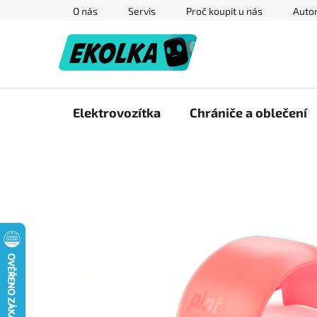
Přejít
O nás
Servis
Proč koupit u nás
Autor
na
obsah
Elektrovozítka
Chrániče a oblečení