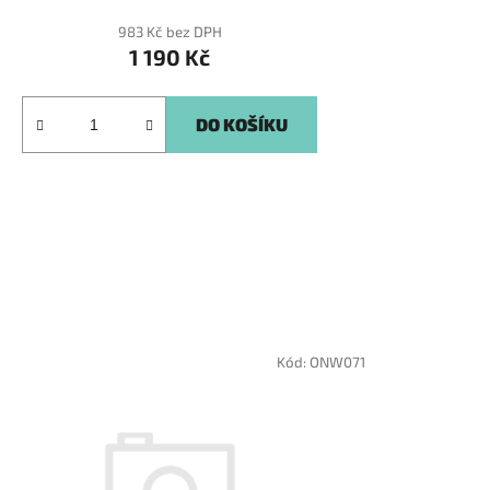
983 Kč bez DPH
1 190 Kč
DO KOŠÍKU
Kód:
ONW071