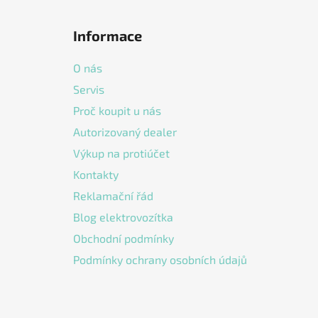
Z
á
Informace
p
a
O nás
t
Servis
í
Proč koupit u nás
Autorizovaný dealer
Výkup na protiúčet
Kontakty
Reklamační řád
Blog elektrovozítka
Obchodní podmínky
Podmínky ochrany osobních údajů