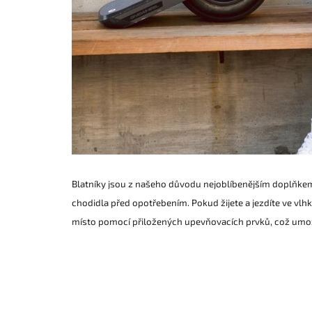
Blatníky jsou z našeho důvodu nejoblíbenějším doplňkem. 
chodidla před opotřebením. Pokud žijete a jezdíte ve vlh
místo pomocí přiložených upevňovacích prvků, což umož