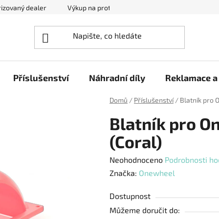
izovaný dealer
Výkup na protiúčet
Kontakty
Reklam
Příslušenství
Náhradní díly
Reklamace a 
Domů
/
Příslušenství
/
Blatník pro O
Blatník pro On
(Coral)
Průměrné
Neohodnoceno
Podrobnosti ho
hodnocení
Značka:
Onewheel
produktu
Dostupnost
je
Můžeme doručit do:
0,0