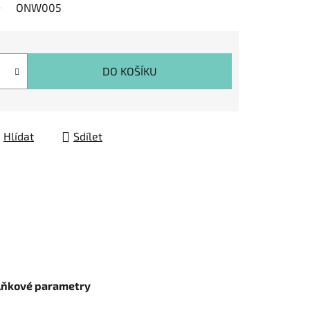
ONW005
DO KOŠÍKU
Hlídat
Sdílet
lňkové parametry