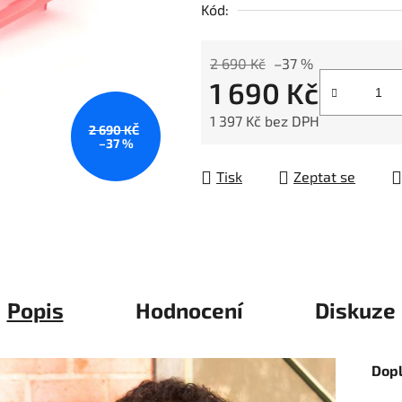
Kód:
z
5
hvězdiček.
2 690 Kč
–37 %
1 690 Kč
1 397 Kč bez DPH
2 690 KČ
–37 %
Měrná cena:
Tisk
Zeptat se
Popis
Hodnocení
Diskuze
Dop