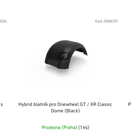
004
Kód:
ONW311
 s
Hybrid blatník pro Onewheel GT / XR Classic
P
Dome (Black)
Prodejna (Praha)
(1 ks)