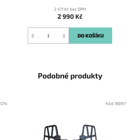
2 471 Kč bez DPH
2 990 Kč
DO KOŠÍKU
Podobné produkty
214
Kód:
IN097