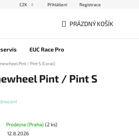
CZK
Přihlášení
Registrace
ační řád
Blog elektrovozítka
Obchodní podmínky
Pod
PRÁZDNÝ KOŠÍK
NÁKUPNÍ
KOŠÍK
servis
EUC Race Pro
newheel Pint / Pint S (Coral)
ewheel Pint / Pint S
dnocení
Prodejna (Praha)
(2 ks)
12.8.2026