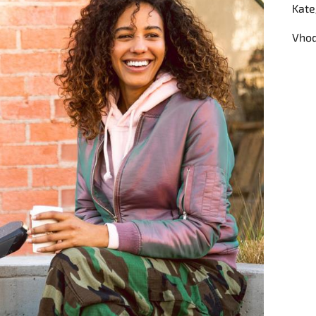
Kate
Vhod