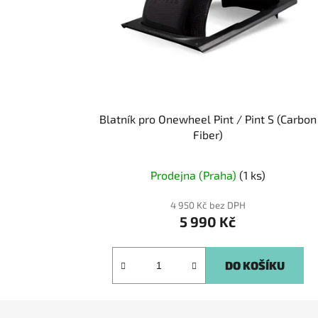
Blatník pro Onewheel Pint / Pint S (Carbon
Fiber)
Prodejna (Praha)
(1 ks)
4 950 Kč bez DPH
5 990 Kč
DO KOŠÍKU