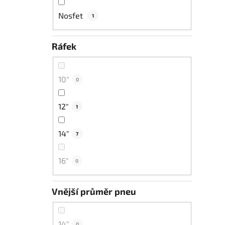
Nosfet
1
Ráfek
10"
0
12"
1
14"
7
16"
0
Vnější průměr pneu
14"
0