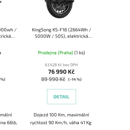
o
d
u
k
000wh /
KingSong KS-F18 (2664Wh /
t
trická
5000W / 50S), elektrická
ů
jednokolka
a
Prodejna (Praha)
(1 ks)
H
63 628 Kč bez DPH
76 990 Kč
89 990 Kč
 %)
(–14 %)
DETAIL
imální
Dojezd 100 Km, maximální
ina 66lb,
rychlost 90 Km/h, váha 41 Kg