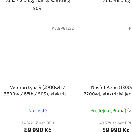
váha 42.0 Kg, články Samsung
váha 46.0 Kg
50S
Kód:
VET252
K
Veteran Lynx S (2700wh /
Nosfet Aeon (1300
3800w / 66lb / 50S), elektrická
2200w), elektrická je
jednokolka
Průměr
Na cestě
Prodejna (Praha)
(>
hodnoc
produk
74 372 Kč bez DPH
49 579 Kč bez DP
89 990 Kč
59 990 Kč
je