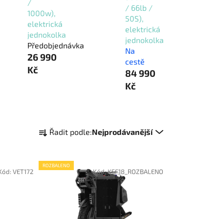
/
/ 66lb /
1000w),
50S),
elektrická
elektrická
jednokolka
jednokolka
Předobjednávka
Na
26 990
cestě
Kč
84 990
Kč
Ř
Řadit podle:
Nejprodávanější
a
z
e
ROZBALENO
Kód:
VET172
Kód:
KSF18_ROZBALENO
n
í
p
r