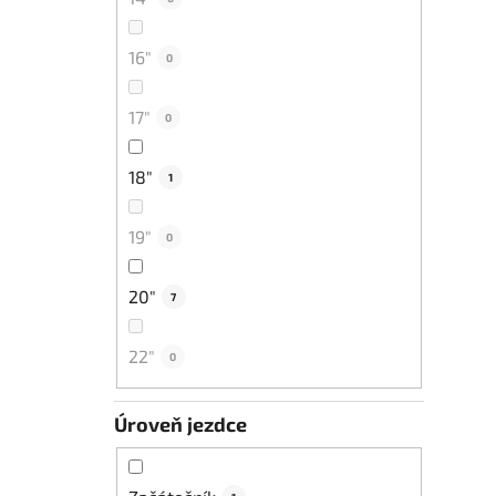
16"
0
17"
0
18"
1
19"
0
20"
7
22"
0
Úroveň jezdce