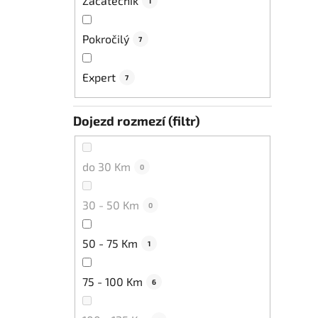
Začátečník
1
Pokročilý
7
Expert
7
Dojezd rozmezí (filtr)
do 30 Km
0
30 - 50 Km
0
50 - 75 Km
1
75 - 100 Km
6