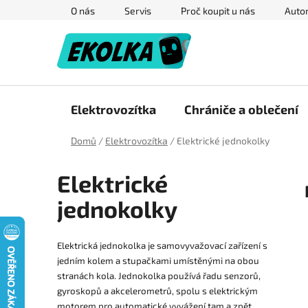
Přejít
O nás
Servis
Proč koupit u nás
Autor
na
obsah
Elektrovozítka
Chrániče a oblečení
Domů
/
Elektrovozítka
/
Elektrické jednokolky
Elektrické
jednokolky
Elektrická jednokolka je samovyvažovací zařízení s
jedním kolem a stupačkami umístěnými na obou
stranách kola. Jednokolka používá řadu senzorů,
gyroskopů a akcelerometrů, spolu s elektrickým
motorem pro automatické vyvážení tam a zpět.