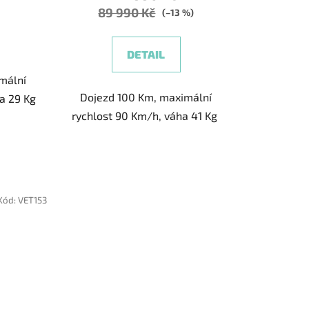
89 990 Kč
(–13 %)
DETAIL
ek.
mální
Dojezd 100 Km, maximální
a 29 Kg
rychlost 90 Km/h, váha 41 Kg
Kód:
VET153