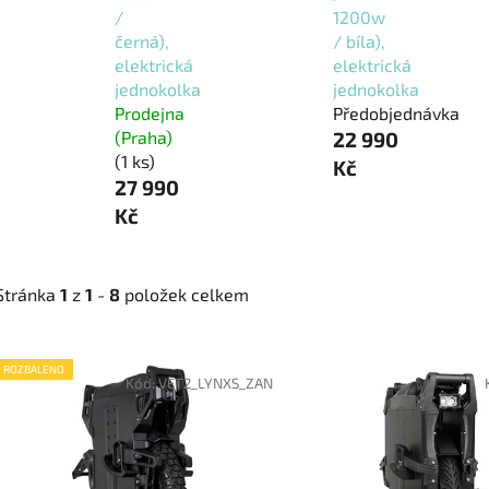
/
1200w
černá),
/ bíla),
elektrická
elektrická
jednokolka
jednokolka
Prodejna
Předobjednávka
(Praha)
22 990
(1 ks)
Kč
27 990
Kč
Stránka
1
z
1
-
8
položek celkem
V
ROZBALENO
ý
Kód:
VET2_LYNXS_ZAN
p
i
s