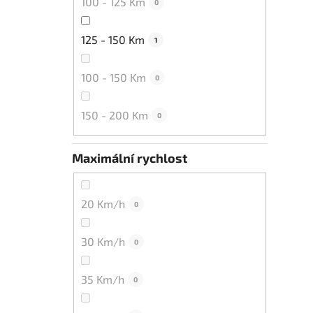
100 - 125 Km
0
125 - 150 Km
1
100 - 150 Km
0
150 - 200 Km
0
Maximální rychlost
20 Km/h
0
30 Km/h
0
35 Km/h
0