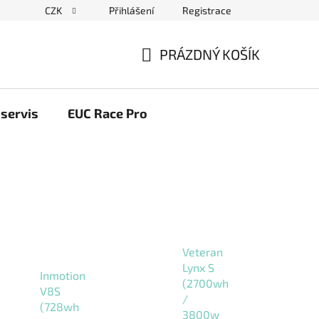
CZK
Přihlášení
Registrace
ační řád
Blog elektrovozítka
Obchodní podmínky
Pod
PRÁZDNÝ KOŠÍK
NÁKUPNÍ
KOŠÍK
servis
EUC Race Pro
Veteran
Lynx S
Inmotion
(2700wh
V8S
/
(728wh
3800w