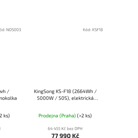
ód:
NOS003
Kód:
KSF18
wh /
KingSong KS-F18 (2664Wh /
dnokolka
5000W / 50S), elektrická
jednokolka
né
2 ks)
Prodejna (Praha)
(>2 ks)
ení
tu
H
64 455 Kč bez DPH
77 990 Kč