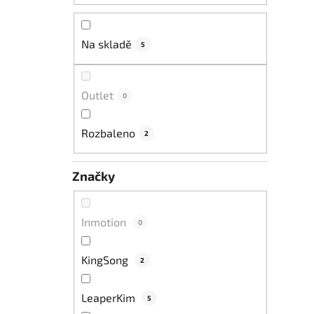
e
l
Na skladě
5
Outlet
0
Rozbaleno
2
Značky
Inmotion
0
KingSong
2
LeaperKim
5