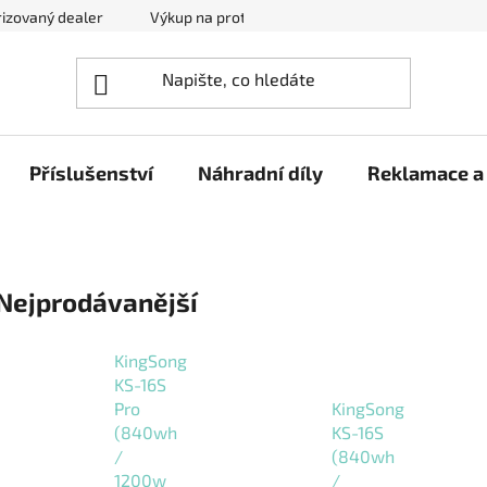
izovaný dealer
Výkup na protiúčet
Kontakty
Reklam
Příslušenství
Náhradní díly
Reklamace a 
Nejprodávanější
KingSong
KS-16S
Pro
KingSong
(840wh
KS-16S
/
(840wh
1200w
/