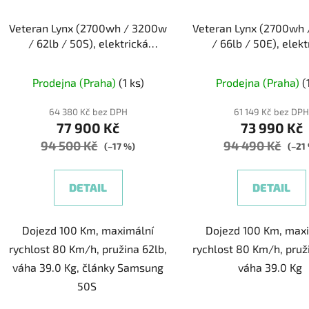
Veteran Lynx (2700wh / 3200w
Veteran Lynx (2700wh
/ 62lb / 50S), elektrická
/ 66lb / 50E), elekt
jednokolka
jednokolka
Průměr
Prodejna (Praha)
(1 ks)
Prodejna (Praha)
(
hodnoc
produk
64 380 Kč bez DPH
61 149 Kč bez DP
77 900 Kč
73 990 Kč
je
94 500 Kč
94 490 Kč
5,0
(–17 %)
(–21
z
5
DETAIL
DETAIL
hvězdič
Dojezd 100 Km, maximální
Dojezd 100 Km, max
rychlost 80 Km/h, pružina 62lb,
rychlost 80 Km/h, pruž
váha 39.0 Kg, články Samsung
váha 39.0 Kg
50S