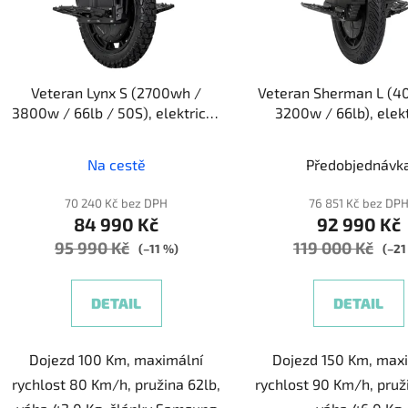
p
r
o
d
Veteran Lynx S (2700wh /
Veteran Sherman L (4
u
3800w / 66lb / 50S), elektrická
3200w / 66lb), elek
k
jednokolka
jednokolka
t
Na cestě
Předobjednávk
ů
70 240 Kč bez DPH
76 851 Kč bez DP
84 990 Kč
92 990 Kč
95 990 Kč
119 000 Kč
(–11 %)
(–21
DETAIL
DETAIL
Dojezd 100 Km, maximální
Dojezd 150 Km, max
rychlost 80 Km/h, pružina 62lb,
rychlost 90 Km/h, pruž