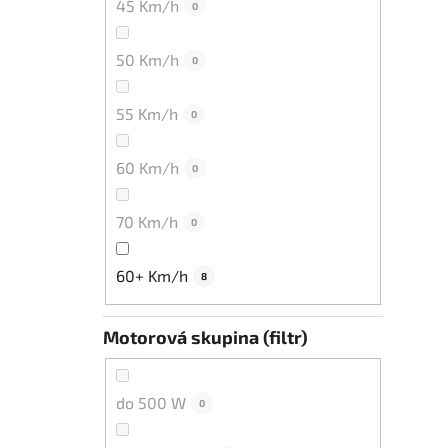
45 Km/h
0
50 Km/h
0
55 Km/h
0
60 Km/h
0
70 Km/h
0
60+ Km/h
8
Motorová skupina (filtr)
do 500 W
0