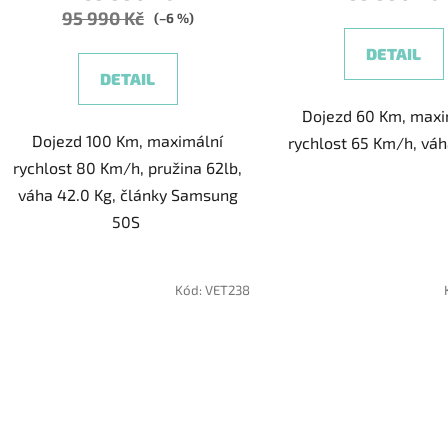
95 990 Kč
5,0
(–6 %)
z
DETAIL
5
DETAIL
hvězdič
Dojezd 60 Km, maxi
Dojezd 100 Km, maximální
rychlost 65 Km/h, váh
rychlost 80 Km/h, pružina 62lb,
váha 42.0 Kg, články Samsung
50S
Kód:
VET238