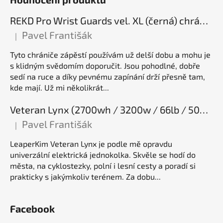
REKD Pro Wrist Guards vel. XL (černá) chrániče zápěstí
Pavel Františák
|
Hodnocení produktu je 5 z 5 hvězdiček.
Tyto chrániče zápěstí používám už delší dobu a mohu je
s klidným svědomím doporučit. Jsou pohodlné, dobře
sedí na ruce a díky pevnému zapínání drží přesně tam,
kde mají. Už mi několikrát...
Veteran Lynx (2700wh / 3200w / 66lb / 50E), elektrická jednokolka
Pavel Františák
|
Hodnocení produktu je 5 z 5 hvězdiček.
LeaperKim Veteran Lynx je podle mě opravdu
univerzální elektrická jednokolka. Skvěle se hodí do
města, na cyklostezky, polní i lesní cesty a poradí si
prakticky s jakýmkoliv terénem. Za dobu...
Facebook