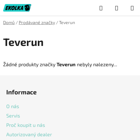
Přejít
Hledat
NÁKUP
na
obsah
KOŠÍK
Domů
/
Prodávané značky
/
Teverun
Teverun
Žádné produkty značky
Teverun
nebyly nalezeny...
Z
á
Informace
p
a
O nás
t
Servis
í
Proč koupit u nás
Autorizovaný dealer