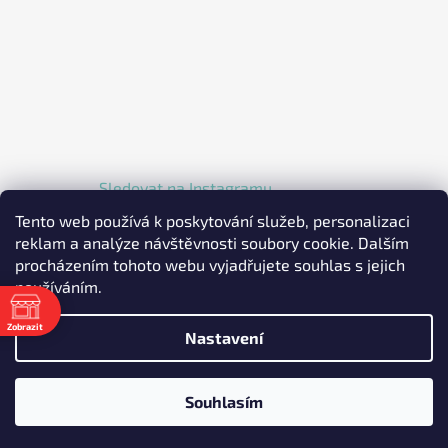
Sledovat na Instagramu
Tento web používá k poskytování služeb, personalizaci
reklam a analýze návštěvnosti soubory cookie. Dalším
procházením tohoto webu vyjadřujete souhlas s jejich
používáním.
Zobrazit
Nastavení
Vytvořil Shoptet
Copyright 2026
EKOLKA.CZ - Elektrické jednokolky a
Souhlasím
koloběžky
. Všechna práva vyhrazena.
Upravit nastavení
cookies