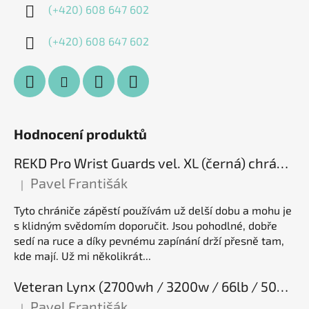
(+420) 608 647 602
(+420) 608 647 602
Hodnocení produktů
REKD Pro Wrist Guards vel. XL (černá) chrániče zápěstí
Pavel Františák
|
Hodnocení produktu je 5 z 5 hvězdiček.
Tyto chrániče zápěstí používám už delší dobu a mohu je
s klidným svědomím doporučit. Jsou pohodlné, dobře
sedí na ruce a díky pevnému zapínání drží přesně tam,
kde mají. Už mi několikrát...
Veteran Lynx (2700wh / 3200w / 66lb / 50E), elektrická jednokolka
Pavel Františák
|