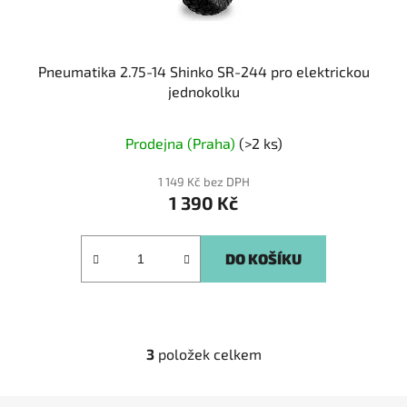
Pneumatika 2.75-14 Shinko SR-244 pro elektrickou
jednokolku
Prodejna (Praha)
(>2 ks)
1 149 Kč bez DPH
1 390 Kč
DO KOŠÍKU
3
položek celkem
O
v
l
Z