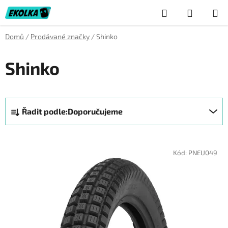
Přejít
Hledat
NÁKUP
na
obsah
KOŠÍK
Domů
/
Prodávané značky
/
Shinko
Shinko
Ř
Řadit podle:
Doporučujeme
a
z
V
e
ý
Kód:
PNEU049
n
p
í
i
p
s
r
p
o
r
d