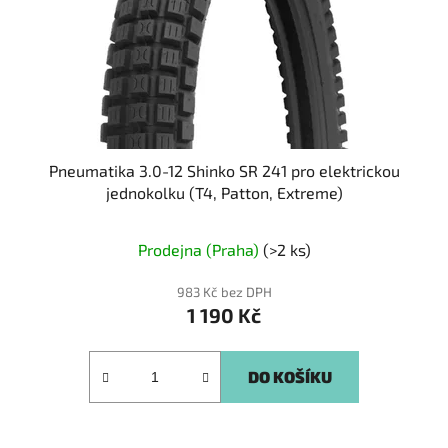
o
u
d
k
u
t
k
ů
t
ů
Pneumatika 3.0-12 Shinko SR 241 pro elektrickou
jednokolku (T4, Patton, Extreme)
Prodejna (Praha)
(>2 ks)
983 Kč bez DPH
1 190 Kč
DO KOŠÍKU