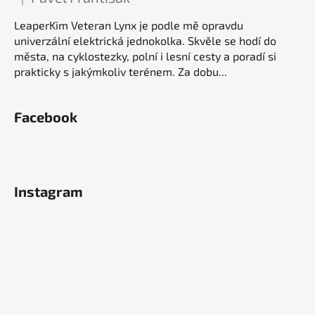
Hodnocení produktu je 5 z 5 hvězdiček.
LeaperKim Veteran Lynx je podle mě opravdu
univerzální elektrická jednokolka. Skvěle se hodí do
města, na cyklostezky, polní i lesní cesty a poradí si
prakticky s jakýmkoliv terénem. Za dobu...
Facebook
Instagram