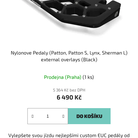
o
u
d
k
u
t
k
ů
t
ů
Nylonove Pedaly (Patton, Patton S, Lynx, Sherman L)
external overlays (Black)
Prodejna (Praha)
(1 ks)
5 364 Kč bez DPH
6 490 Kč
DO KOŠÍKU
Vylepšete svou jízdu nejlepšími custom EUC pedály od