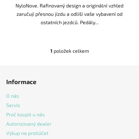
NyloNove. Rafinovaný design a originální vzhled
zaručují přesnou jízdu a odliší vaše vybavení od
ostatních jezdců. Pedály...
1
položek celkem
O
v
l
Z
á
á
d
Informace
p
a
a
c
O nás
t
í
Servis
í
p
Proč koupit u nás
r
v
Autorizovaný dealer
k
Výkup na protiúčet
y