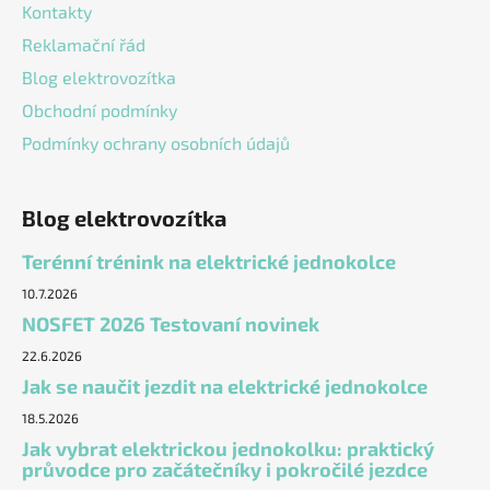
v
Kontakty
ý
Reklamační řád
p
Blog elektrovozítka
i
s
Obchodní podmínky
u
Podmínky ochrany osobních údajů
Blog elektrovozítka
Terénní trénink na elektrické jednokolce
10.7.2026
NOSFET 2026 Testovaní novinek
22.6.2026
Jak se naučit jezdit na elektrické jednokolce
18.5.2026
Jak vybrat elektrickou jednokolku: praktický
průvodce pro začátečníky i pokročilé jezdce