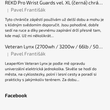
REKD Pro Wrist Guards vel. XL (černá) chrániče zápěstí
Pavel Františák
|
Hodnocení produktu je 5 z 5 hvězdiček.
Tyto chrániče zápěstí používám už delší dobu a mohu je
s klidným svědomím doporučit. Jsou pohodlné, dobře
sedí na ruce a díky pevnému zapínání drží přesně tam,
kde mají. Už mi několikrát...
Veteran Lynx (2700wh / 3200w / 66lb / 50E), elektrická jednokolka
Pavel Františák
|
Hodnocení produktu je 5 z 5 hvězdiček.
LeaperKim Veteran Lynx je podle mě opravdu
univerzální elektrická jednokolka. Skvěle se hodí do
města, na cyklostezky, polní i lesní cesty a poradí si
prakticky s jakýmkoliv terénem. Za dobu...
Facebook