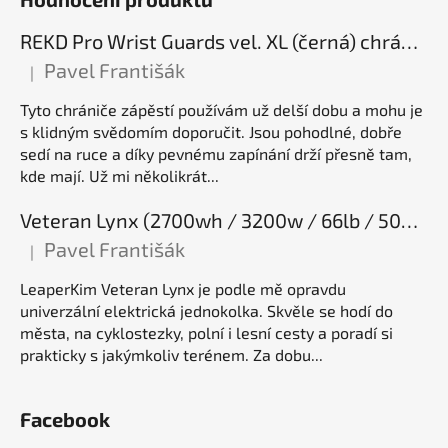
REKD Pro Wrist Guards vel. XL (černá) chrániče zápěstí
Pavel Františák
|
Hodnocení produktu je 5 z 5 hvězdiček.
Tyto chrániče zápěstí používám už delší dobu a mohu je
s klidným svědomím doporučit. Jsou pohodlné, dobře
sedí na ruce a díky pevnému zapínání drží přesně tam,
kde mají. Už mi několikrát...
Veteran Lynx (2700wh / 3200w / 66lb / 50E), elektrická jednokolka
Pavel Františák
|
Hodnocení produktu je 5 z 5 hvězdiček.
LeaperKim Veteran Lynx je podle mě opravdu
univerzální elektrická jednokolka. Skvěle se hodí do
města, na cyklostezky, polní i lesní cesty a poradí si
prakticky s jakýmkoliv terénem. Za dobu...
Facebook