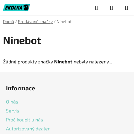
Přejít
Hledat
NÁKUP
na
obsah
KOŠÍK
Domů
/
Prodávané značky
/
Ninebot
Ninebot
Žádné produkty značky
Ninebot
nebyly nalezeny...
Z
á
Informace
p
a
O nás
t
Servis
í
Proč koupit u nás
Autorizovaný dealer