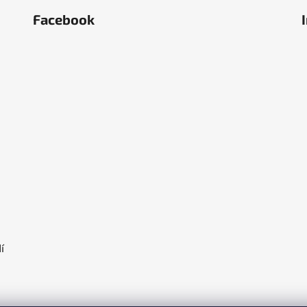
Facebook
ěstí
olka
í