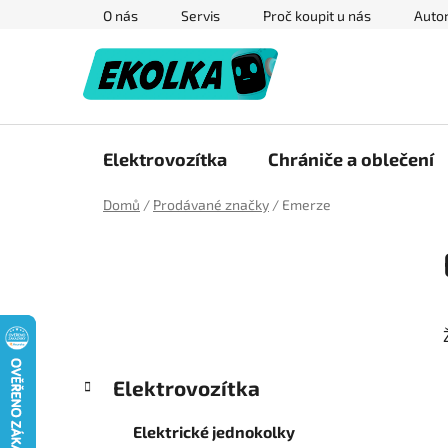
Přejít
O nás
Servis
Proč koupit u nás
Autor
na
obsah
Elektrovozítka
Chrániče a oblečení
Domů
/
Prodávané značky
/
Emerze
P
o
s
t
r
a
K
Přeskočit
Elektrovozítka
n
a
kategorie
n
t
Elektrické jednokolky
e
í