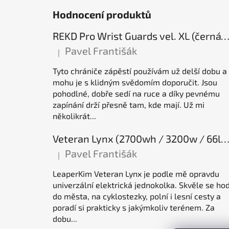
Hodnocení produktů
REKD Pro Wrist Guards vel. XL (černá) chrániče záp
Pavel Františák
|
Hodnocení produktu je 5 z 5 hvězdiček.
Tyto chrániče zápěstí používám už delší dobu a
mohu je s klidným svědomím doporučit. Jsou
pohodlné, dobře sedí na ruce a díky pevnému
zapínání drží přesně tam, kde mají. Už mi
několikrát...
Veteran Lynx (2700wh / 3200w / 66lb / 50E), elektrická jednok
Pavel Františák
|
Hodnocení produktu je 5 z 5 hvězdiček.
LeaperKim Veteran Lynx je podle mě opravdu
univerzální elektrická jednokolka. Skvěle se hod
do města, na cyklostezky, polní i lesní cesty a
poradí si prakticky s jakýmkoliv terénem. Za
dobu...