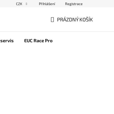
CZK
Přihlášení
Registrace
ační řád
Blog elektrovozítka
Obchodní podmínky
Pod
PRÁZDNÝ KOŠÍK
NÁKUPNÍ
KOŠÍK
servis
EUC Race Pro