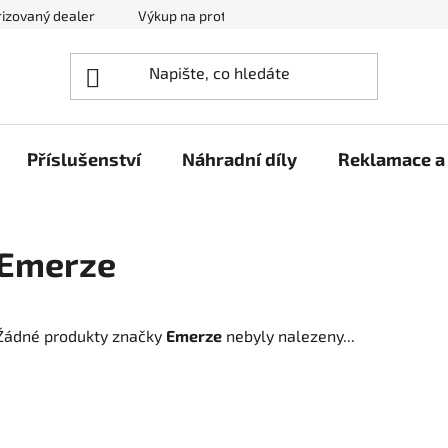
izovaný dealer
Výkup na protiúčet
Kontakty
Reklam
Příslušenství
Náhradní díly
Reklamace a 
Emerze
Žádné produkty značky
Emerze
nebyly nalezeny...