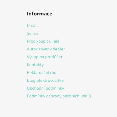
Z
á
Informace
p
a
O nás
t
Servis
í
Proč koupit u nás
Autorizovaný dealer
Výkup na protiúčet
Kontakty
Reklamační řád
Blog elektrovozítka
Obchodní podmínky
Podmínky ochrany osobních údajů