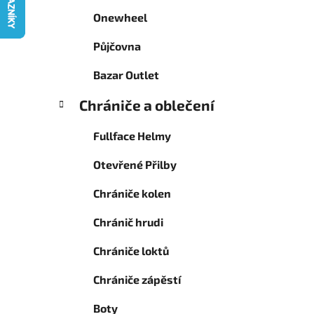
g
p
Onewheel
o
a
r
Půjčovna
n
i
e
e
Bazar Outlet
l
Chrániče a oblečení
Fullface Helmy
Otevřené Přilby
Chrániče kolen
Chránič hrudi
Chrániče loktů
Chrániče zápěstí
Boty