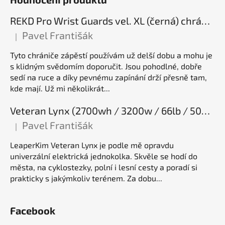
REKD Pro Wrist Guards vel. XL (černá) chrániče zápěstí
Pavel Františák
|
Hodnocení produktu je 5 z 5 hvězdiček.
Tyto chrániče zápěstí používám už delší dobu a mohu je
s klidným svědomím doporučit. Jsou pohodlné, dobře
sedí na ruce a díky pevnému zapínání drží přesně tam,
kde mají. Už mi několikrát...
Veteran Lynx (2700wh / 3200w / 66lb / 50E), elektrická jednokolka
Pavel Františák
|
Hodnocení produktu je 5 z 5 hvězdiček.
LeaperKim Veteran Lynx je podle mě opravdu
univerzální elektrická jednokolka. Skvěle se hodí do
města, na cyklostezky, polní i lesní cesty a poradí si
prakticky s jakýmkoliv terénem. Za dobu...
Facebook