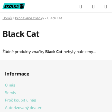
Přejít
Hledat
NÁKUP
na
obsah
KOŠÍK
Domů
/
Prodávané značky
/
Black Cat
Black Cat
Žádné produkty značky
Black Cat
nebyly nalezeny...
Z
á
Informace
p
a
O nás
t
Servis
í
Proč koupit u nás
Autorizovaný dealer