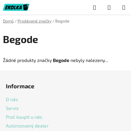
Přejít
Hledat
NÁKUP
na
obsah
KOŠÍK
Domů
/
Prodávané značky
/
Begode
Begode
Žádné produkty značky
Begode
nebyly nalezeny...
Z
á
Informace
p
a
O nás
t
Servis
í
Proč koupit u nás
Autorizovaný dealer