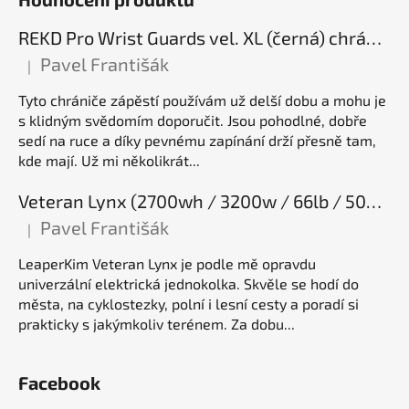
REKD Pro Wrist Guards vel. XL (černá) chrániče zápěstí
Pavel Františák
|
Hodnocení produktu je 5 z 5 hvězdiček.
Tyto chrániče zápěstí používám už delší dobu a mohu je
s klidným svědomím doporučit. Jsou pohodlné, dobře
sedí na ruce a díky pevnému zapínání drží přesně tam,
kde mají. Už mi několikrát...
Veteran Lynx (2700wh / 3200w / 66lb / 50E), elektrická jednokolka
Pavel Františák
|
Hodnocení produktu je 5 z 5 hvězdiček.
LeaperKim Veteran Lynx je podle mě opravdu
univerzální elektrická jednokolka. Skvěle se hodí do
města, na cyklostezky, polní i lesní cesty a poradí si
prakticky s jakýmkoliv terénem. Za dobu...
Facebook