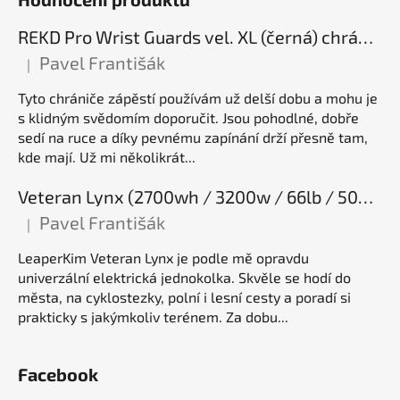
REKD Pro Wrist Guards vel. XL (černá) chrániče zápěstí
Pavel Františák
|
Hodnocení produktu je 5 z 5 hvězdiček.
Tyto chrániče zápěstí používám už delší dobu a mohu je
s klidným svědomím doporučit. Jsou pohodlné, dobře
sedí na ruce a díky pevnému zapínání drží přesně tam,
kde mají. Už mi několikrát...
Veteran Lynx (2700wh / 3200w / 66lb / 50E), elektrická jednokolka
Pavel Františák
|
Hodnocení produktu je 5 z 5 hvězdiček.
LeaperKim Veteran Lynx je podle mě opravdu
univerzální elektrická jednokolka. Skvěle se hodí do
města, na cyklostezky, polní i lesní cesty a poradí si
prakticky s jakýmkoliv terénem. Za dobu...
Facebook