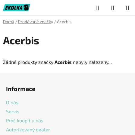
Přejít
Hledat
NÁKUP
na
obsah
KOŠÍK
Domů
/
Prodávané značky
/
Acerbis
Acerbis
Žádné produkty značky
Acerbis
nebyly nalezeny...
Z
á
Informace
p
a
O nás
t
Servis
í
Proč koupit u nás
Autorizovaný dealer