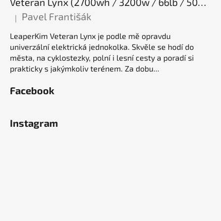
Veteran Lynx (2700wh / 3200w / 66lb / 50E), elektrická jednokolka
Pavel Františák
|
Hodnocení produktu je 5 z 5 hvězdiček.
LeaperKim Veteran Lynx je podle mě opravdu
univerzální elektrická jednokolka. Skvěle se hodí do
města, na cyklostezky, polní i lesní cesty a poradí si
prakticky s jakýmkoliv terénem. Za dobu...
Facebook
Instagram