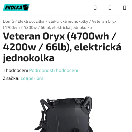
Přejít
Hledat
NÁKUP
na
obsah
KOŠÍK
Domů
/
Elektrovozítka
/
Elektrické jednokolky
/
Veteran Oryx
(4700wh / 4200w / 66lb), elektrická jednokolka
Veteran Oryx (4700wh /
4200w / 66lb), elektrická
jednokolka
Průměrné
1 hodnocení
Podrobnosti hodnocení
hodnocení
Značka:
LeaperKim
produktu
je
5,0
z
5
hvězdiček.