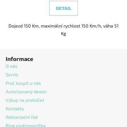
DETAIL
Dojezd 150 Km, maximální rychlost 150 Km/h, váha 51
Kg
Z
Informace
á
p
O nás
a
Servis
t
Proč koupit u nás
í
Autorizovaný dealer
Výkup na protiúčet
Kontakty
Reklamační řád
Blog elektrovozítka