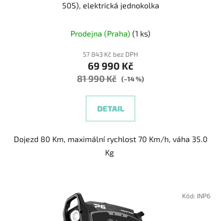
50S), elektrická jednokolka
Průměrné
Prodejna (Praha)
(1 ks)
hodnocení
produktu
57 843 Kč bez DPH
69 990 Kč
je
81 990 Kč
5,0
(–14 %)
z
5
DETAIL
hvězdiček.
Dojezd 80 Km, maximální rychlost 70 Km/h, váha 35.0
Kg
Kód:
INP6