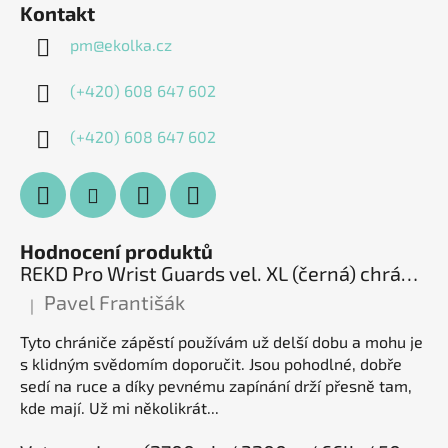
Kontakt
pm
@
ekolka.cz
(+420) 608 647 602
(+420) 608 647 602
Hodnocení produktů
REKD Pro Wrist Guards vel. XL (černá) chrániče zápěstí
Pavel Františák
|
Hodnocení produktu je 5 z 5 hvězdiček.
Tyto chrániče zápěstí používám už delší dobu a mohu je
s klidným svědomím doporučit. Jsou pohodlné, dobře
sedí na ruce a díky pevnému zapínání drží přesně tam,
kde mají. Už mi několikrát...