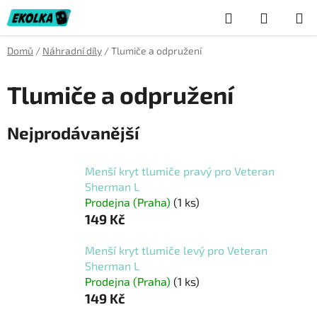
Přejít
Hledat
NÁKUP
na
obsah
KOŠÍK
Domů
/
Náhradní díly
/
Tlumiče a odpružení
Tlumiče a odpružení
Nejprodávanější
Menší kryt tlumiče pravý pro Veteran
Sherman L
Prodejna (Praha)
(1 ks)
149 Kč
Menší kryt tlumiče levý pro Veteran
Sherman L
Prodejna (Praha)
(1 ks)
149 Kč