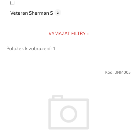
Veteran Sherman S
2
VYMAZAT FILTRY
Položek k zobrazení:
1
V
ý
Kód:
DNM005
p
i
s
p
r
o
d