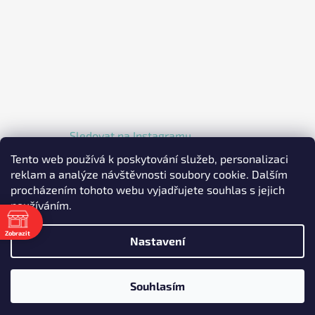
Sledovat na Instagramu
Tento web používá k poskytování služeb, personalizaci
reklam a analýze návštěvnosti soubory cookie. Dalším
procházením tohoto webu vyjadřujete souhlas s jejich
používáním.
Zobrazit
Nastavení
Vytvořil Shoptet
Copyright 2026
EKOLKA.CZ - Elektrické jednokolky a
Souhlasím
koloběžky
. Všechna práva vyhrazena.
Upravit nastavení
cookies