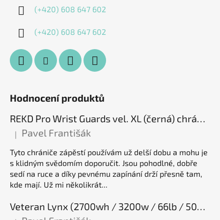
(+420) 608 647 602
(+420) 608 647 602
Hodnocení produktů
REKD Pro Wrist Guards vel. XL (černá) chrániče zápěstí
Pavel Františák
|
Hodnocení produktu je 5 z 5 hvězdiček.
Tyto chrániče zápěstí používám už delší dobu a mohu je
s klidným svědomím doporučit. Jsou pohodlné, dobře
sedí na ruce a díky pevnému zapínání drží přesně tam,
kde mají. Už mi několikrát...
Veteran Lynx (2700wh / 3200w / 66lb / 50E), elektrická jednokolka