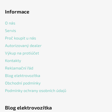
l
Z
á
á
d
Informace
p
a
a
c
O nás
t
í
Servis
í
p
Proč koupit u nás
r
v
Autorizovaný dealer
k
Výkup na protiúčet
y
v
Kontakty
ý
Reklamační řád
p
Blog elektrovozítka
i
s
Obchodní podmínky
u
Podmínky ochrany osobních údajů
Blog elektrovozítka