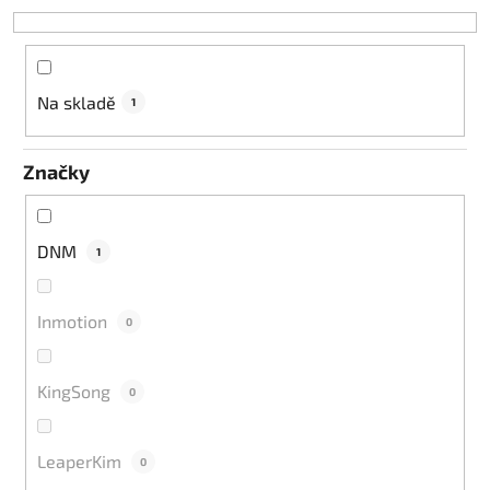
o
d
u
k
Na skladě
1
t
ů
Značky
DNM
1
Inmotion
0
KingSong
0
LeaperKim
0