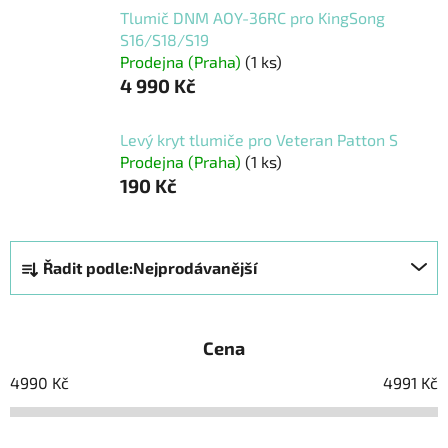
Tlumič DNM AOY-36RC pro KingSong
S16/S18/S19
Prodejna (Praha)
(1 ks)
4 990 Kč
Levý kryt tlumiče pro Veteran Patton S
Prodejna (Praha)
(1 ks)
190 Kč
Ř
Řadit podle:
Nejprodávanější
a
z
e
Cena
n
í
4990
Kč
4991
Kč
p
r