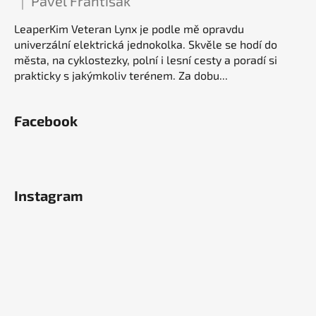
Pavel Františák
|
Hodnocení produktu je 5 z 5 hvězdiček.
LeaperKim Veteran Lynx je podle mě opravdu
univerzální elektrická jednokolka. Skvěle se hodí do
města, na cyklostezky, polní i lesní cesty a poradí si
prakticky s jakýmkoliv terénem. Za dobu...
Facebook
Instagram