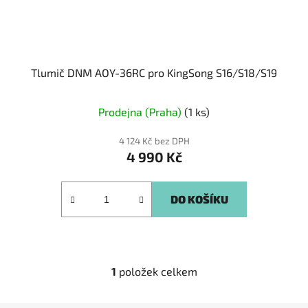
u
k
t
ů
Tlumič DNM AOY-36RC pro KingSong S16/S18/S19
Prodejna (Praha)
(1 ks)
4 124 Kč bez DPH
4 990 Kč
DO KOŠÍKU
1
položek celkem
O
v