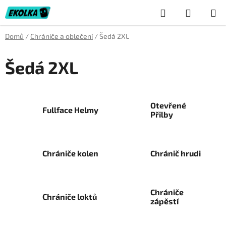
Přejít
Hledat
NÁKUP
na
obsah
KOŠÍK
Domů
/
Chrániče a oblečení
/
Šedá 2XL
Šedá 2XL
Otevřené
Fullface Helmy
Přilby
Chrániče kolen
Chránič hrudi
Chrániče
Chrániče loktů
zápěstí