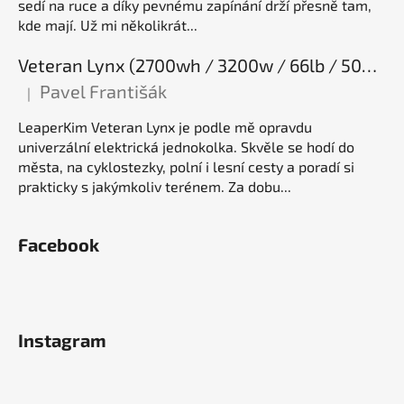
sedí na ruce a díky pevnému zapínání drží přesně tam,
kde mají. Už mi několikrát...
Veteran Lynx (2700wh / 3200w / 66lb / 50E), elektrická jednokolka
Pavel Františák
|
Hodnocení produktu je 5 z 5 hvězdiček.
LeaperKim Veteran Lynx je podle mě opravdu
univerzální elektrická jednokolka. Skvěle se hodí do
města, na cyklostezky, polní i lesní cesty a poradí si
prakticky s jakýmkoliv terénem. Za dobu...
Facebook
Instagram