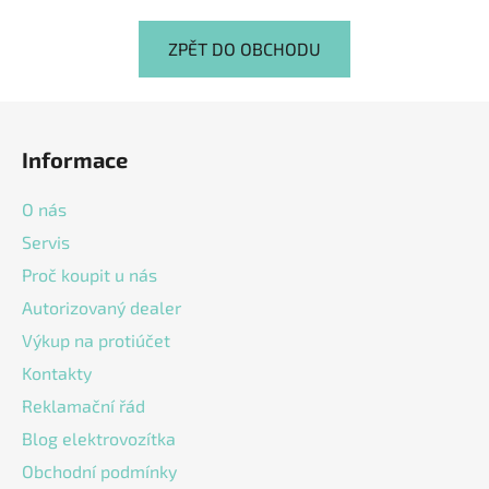
ZPĚT DO OBCHODU
Z
á
Informace
p
a
O nás
t
Servis
í
Proč koupit u nás
Autorizovaný dealer
Výkup na protiúčet
Kontakty
Reklamační řád
Blog elektrovozítka
Obchodní podmínky