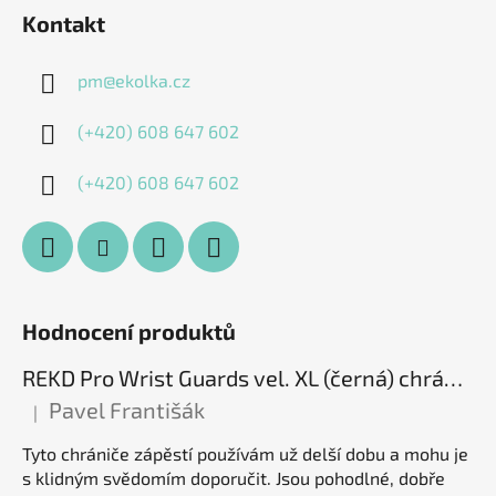
Kontakt
pm
@
ekolka.cz
(+420) 608 647 602
(+420) 608 647 602
Hodnocení produktů
REKD Pro Wrist Guards vel. XL (černá) chrániče zápěstí
Pavel Františák
|
Hodnocení produktu je 5 z 5 hvězdiček.
Tyto chrániče zápěstí používám už delší dobu a mohu je
s klidným svědomím doporučit. Jsou pohodlné, dobře