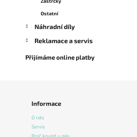
Zástrčky
Ostatní
Náhradní díly
Reklamace a servis
Přijímáme online platby
Z
á
Informace
p
a
O nás
t
Servis
í
Proč koupit u nás