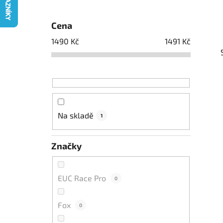
a
n
n
Cena
í
1490
Kč
1491
Kč
p
a
n
e
l
Na skladě
1
Značky
EUC Race Pro
0
Fox
0