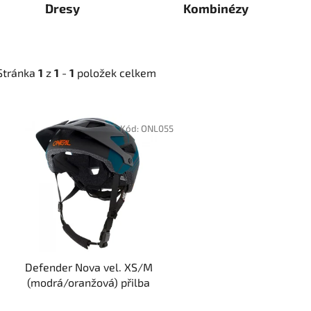
Dresy
Kombinézy
Stránka
1
z
1
-
1
položek celkem
V
ý
Kód:
ONL055
p
i
s
p
r
o
d
Defender Nova vel. XS/M
u
(modrá/oranžová) přilba
k