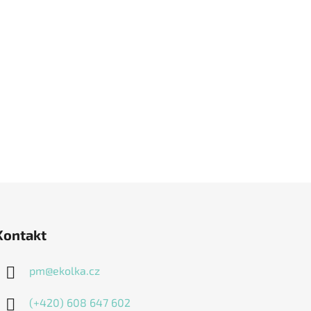
Kontakt
pm
@
ekolka.cz
(+420) 608 647 602