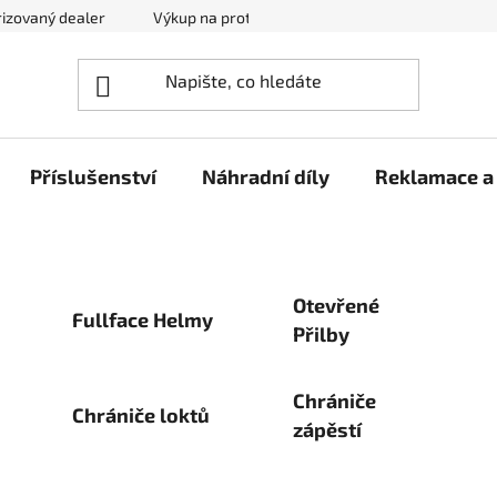
izovaný dealer
Výkup na protiúčet
Kontakty
Reklam
Příslušenství
Náhradní díly
Reklamace a 
Otevřené
Fullface Helmy
Přilby
Chrániče
Chrániče loktů
zápěstí