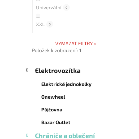
Univerzální
0
XXL
0
VYMAZAT FILTRY
Položek k zobrazení:
1
K
Přeskočit
Elektrovozítka
a
kategorie
t
Elektrické jednokolky
e
g
Onewheel
o
r
Půjčovna
i
e
Bazar Outlet
Chrániče a oblečení