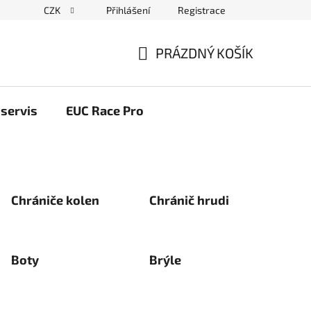
CZK
Přihlášení
Registrace
ační řád
Blog elektrovozítka
Obchodní podmínky
Pod
PRÁZDNÝ KOŠÍK
NÁKUPNÍ
KOŠÍK
servis
EUC Race Pro
Chrániče kolen
Chránič hrudi
Boty
Brýle