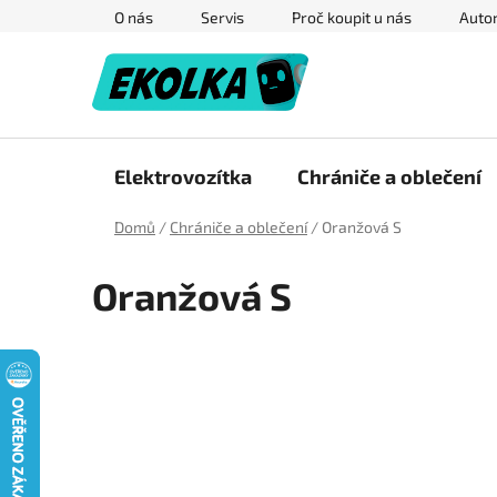
Přejít
O nás
Servis
Proč koupit u nás
Autor
na
obsah
Elektrovozítka
Chrániče a oblečení
Domů
/
Chrániče a oblečení
/
Oranžová S
Oranžová S
P
o
s
t
r