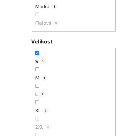
Modrá
1
Fialová
0
Velikost
S
1
M
1
L
1
XL
1
2XL
0