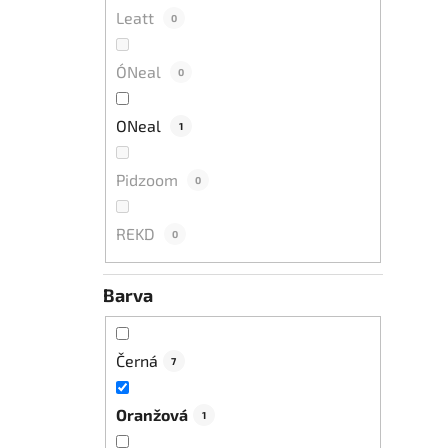
Leatt
0
O´Neal
0
ONeal
1
Pidzoom
0
REKD
0
Barva
Černá
7
Oranžová
1