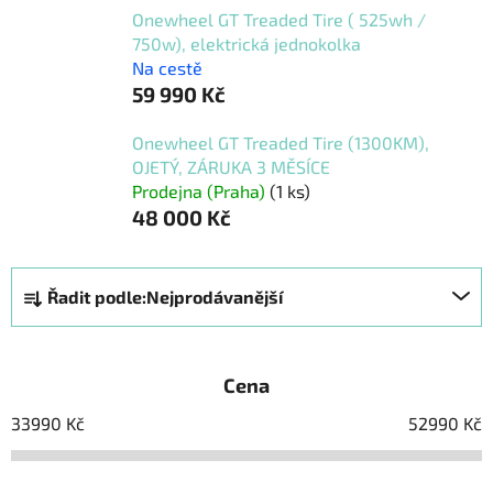
Onewheel GT Treaded Tire ( 525wh /
750w), elektrická jednokolka
Na cestě
59 990 Kč
Onewheel GT Treaded Tire (1300KM),
OJETÝ, ZÁRUKA 3 MĚSÍCE
Prodejna (Praha)
(1 ks)
48 000 Kč
Ř
Řadit podle:
Nejprodávanější
a
z
e
Cena
n
í
33990
Kč
52990
Kč
p
r