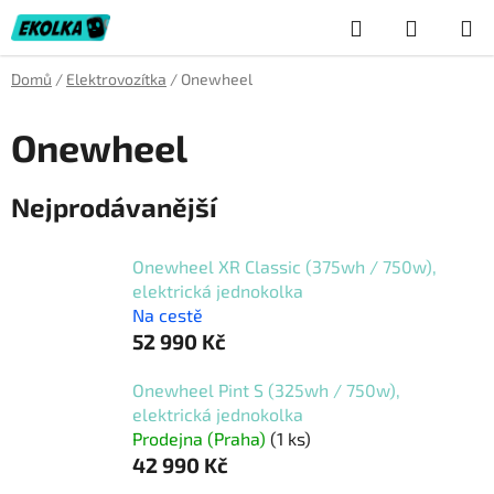
Přejít
Hledat
NÁKUP
na
obsah
KOŠÍK
Domů
/
Elektrovozítka
/
Onewheel
Onewheel
Nejprodávanější
Onewheel XR Classic (375wh / 750w),
elektrická jednokolka
Na cestě
52 990 Kč
Onewheel Pint S (325wh / 750w),
elektrická jednokolka
Prodejna (Praha)
(1 ks)
42 990 Kč