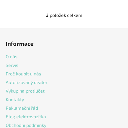
3
položek celkem
O
v
l
Z
á
á
d
Informace
p
a
a
c
O nás
t
í
Servis
í
p
Proč koupit u nás
r
v
Autorizovaný dealer
k
Výkup na protiúčet
y
v
Kontakty
ý
Reklamační řád
p
Blog elektrovozítka
i
s
Obchodní podmínky