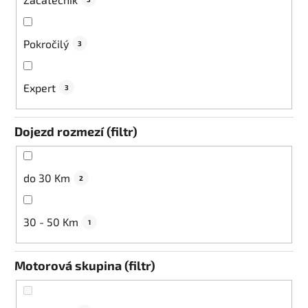
Pokročilý
3
Expert
3
Dojezd rozmezí (filtr)
do 30 Km
2
30 - 50 Km
1
Motorová skupina (filtr)