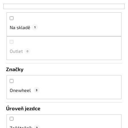
o
d
u
k
Na skladě
1
t
ů
Outlet
0
Značky
Onewheel
3
Úroveň jezdce
Začátečník
3