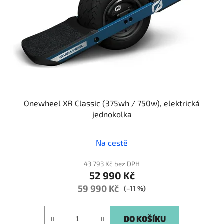
r
o
d
u
k
t
ů
Onewheel XR Classic (375wh / 750w), elektrická
jednokolka
Na cestě
43 793 Kč bez DPH
52 990 Kč
59 990 Kč
(–11 %)
DO KOŠÍKU