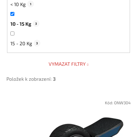
< 10 Kg
1
10 - 15 Kg
3
15 - 20 Kg
3
VYMAZAT FILTRY
Položek k zobrazení:
3
V
ý
Kód:
ONW304
p
i
s
p