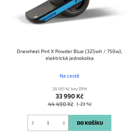
Onewheel Pint X Powder Blue (325wh / 750w),
elektrická jednokolka
Průměrné
Na cestě
hodnocení
produktu
28 091 Kč bez DPH
33 990 Kč
je
44 490 Kč
5,0
(–23 %)
z
5
DO KOŠÍKU
hvězdiček.