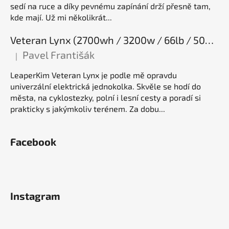
sedí na ruce a díky pevnému zapínání drží přesně tam,
kde mají. Už mi několikrát...
Veteran Lynx (2700wh / 3200w / 66lb / 50E), elektrická jednokolka
Pavel Františák
|
Hodnocení produktu je 5 z 5 hvězdiček.
LeaperKim Veteran Lynx je podle mě opravdu
univerzální elektrická jednokolka. Skvěle se hodí do
města, na cyklostezky, polní i lesní cesty a poradí si
prakticky s jakýmkoliv terénem. Za dobu...
Facebook
Instagram