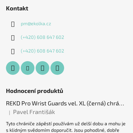
Kontakt
pm
@
ekolka.cz
(+420) 608 647 602
(+420) 608 647 602
Hodnocení produktů
REKD Pro Wrist Guards vel. XL (černá) chrániče zápěstí
Pavel Františák
|
Hodnocení produktu je 5 z 5 hvězdiček.
Tyto chrániče zápěstí používám už delší dobu a mohu je
s klidným svědomím doporučit. Jsou pohodlné, dobře