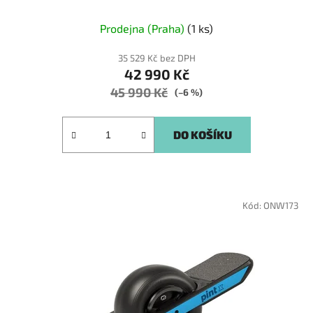
Průměrné
Prodejna (Praha)
(1 ks)
hodnocení
produktu
35 529 Kč bez DPH
42 990 Kč
je
45 990 Kč
5,0
(–6 %)
z
5
DO KOŠÍKU
hvězdiček.
Kód:
ONW173