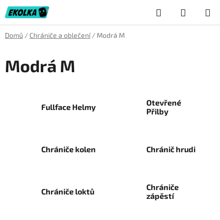
Přejít
Hledat
NÁKUP
na
obsah
KOŠÍK
Domů
/
Chrániče a oblečení
/
Modrá M
Modrá M
Otevřené
Fullface Helmy
Přilby
Chrániče kolen
Chránič hrudi
Chrániče
Chrániče loktů
zápěstí