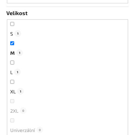
Velikost
S
1
M
1
L
1
XL
1
2XL
0
Univerzální
0