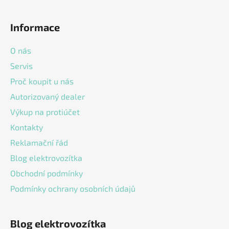
l
Z
á
á
d
Informace
p
a
a
c
O nás
t
í
Servis
í
p
Proč koupit u nás
r
v
Autorizovaný dealer
k
Výkup na protiúčet
y
v
Kontakty
ý
Reklamační řád
p
Blog elektrovozítka
i
s
Obchodní podmínky
u
Podmínky ochrany osobních údajů
Blog elektrovozítka