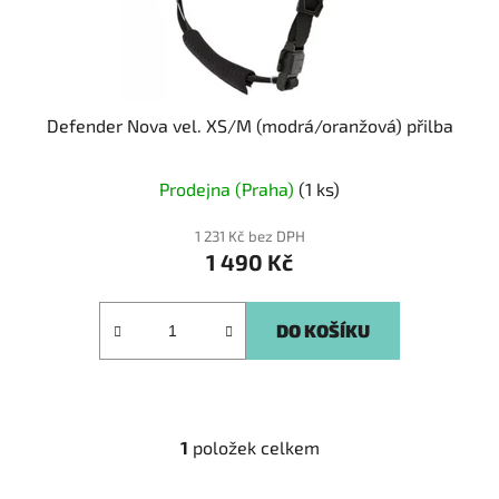
u
k
t
ů
Defender Nova vel. XS/M (modrá/oranžová) přilba
Prodejna (Praha)
(1 ks)
1 231 Kč bez DPH
1 490 Kč
DO KOŠÍKU
1
položek celkem
O
v