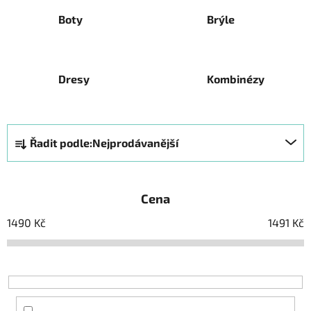
Boty
Brýle
Dresy
Kombinézy
Ř
Řadit podle:
Nejprodávanější
a
z
e
Cena
n
í
1490
Kč
1491
Kč
p
r
o
d