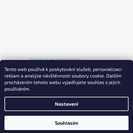
Sledovat na Instagramu
Tento web používá k poskytování služeb, personalizaci
reklam a analýze návštěvnosti soubory cookie. Dalším
procházením tohoto webu vyjadřujete souhlas s jejich
používáním.
Nastavení
Vytvořil Shoptet
Copyright 2026
EKOLKA.CZ - Elektrické jednokolky a
Souhlasím
koloběžky
. Všechna práva vyhrazena.
Upravit nastavení
cookies