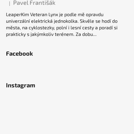
Pavel Františák
|
Hodnocení produktu je 5 z 5 hvězdiček.
LeaperKim Veteran Lynx je podle mě opravdu
univerzální elektrická jednokolka. Skvěle se hodí do
města, na cyklostezky, polní i lesní cesty a poradí si
prakticky s jakýmkoliv terénem. Za dobu...
Facebook
Instagram