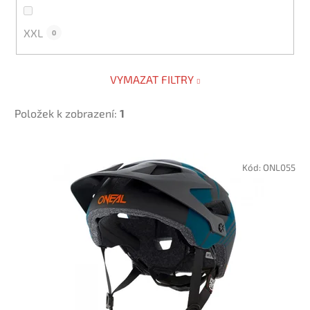
XXL
0
VYMAZAT FILTRY
Položek k zobrazení:
1
V
ý
Kód:
ONL055
p
i
s
p
r
o
d