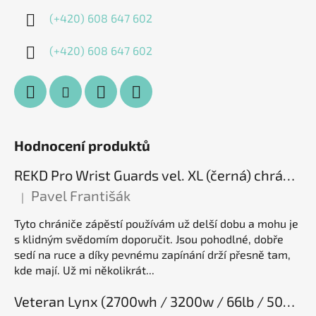
(+420) 608 647 602
(+420) 608 647 602
Hodnocení produktů
REKD Pro Wrist Guards vel. XL (černá) chrániče zápěstí
Pavel Františák
|
Hodnocení produktu je 5 z 5 hvězdiček.
Tyto chrániče zápěstí používám už delší dobu a mohu je
s klidným svědomím doporučit. Jsou pohodlné, dobře
sedí na ruce a díky pevnému zapínání drží přesně tam,
kde mají. Už mi několikrát...
Veteran Lynx (2700wh / 3200w / 66lb / 50E), elektrická jednokolka