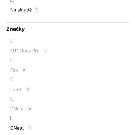
u
k
Na skladě
1
t
ů
Značky
EUC Race Pro
0
Fox
0
Leatt
0
O´Neal
0
ONeal
1